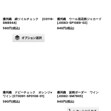
播州織 綿ツイルチェック
[
C0116-
播州織 ウール混花柄ジャカード
SM8944
]
[
J0083-SP1089-02
]
590
円
(税込)
940
円
(税込)
播州織 ドビーチェック オレンジ×
播州織 波柄ボーダー ワイン
ワイン
[
CT0091-SP0108-01
]
[
J0082-SM7905
]
590
円
(税込)
940
円
(税込)