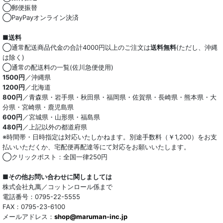
◯郵便振替
◯PayPayオンライン決済
■送料
◯通常配送商品代金の合計4000円以上のご注文は
送料無料
(ただし、沖縄
は除く)
◯通常の配送料の一覧(佐川急便使用)
1500円
／沖縄県
1200円
／北海道
800円
／青森県・岩手県・秋田県・福岡県・佐賀県・長崎県・熊本県・大
分県・宮崎県・鹿児島県
600円
／宮城県・山形県・福島県
480円
／上記以外の都道府県
※時間帯・日時指定は対応いたしかねます。別途手数料（￥1,200）をお支
払いいただくか、宅配便再配達等にて対応をお願いいたします。
◯クリックポスト：全国一律250円
■その他お問い合わせに関しましては
株式会社丸萬／コットンロール係まで
電話番号：0795-22-5555
FAX：0795-23-6100
メールアドレス：
shop@maruman-inc.jp