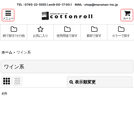
TEL : 0795-22-5555 ( am9:00-17:00 ) MAIL : shop@maruman-inc.jp
メニュー
カート
柄で探す/その他
お気に入り
使用用途で探す
素材で探す
カラーで探す
ホーム
>
ワイン系
ワイン系
表示順変更
閉じる
4
件
表示数
:
並び順
:
絞り込む