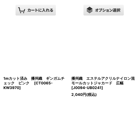
1mカット済み 播州織 ギンガムチ
播州織 エステルアクリルナイロン混
ェック ピンク
[
CT0065-
モールカットジャカード 広幅
KW3970
]
[
J0094-UB0241
]
2,040
円
(税込)