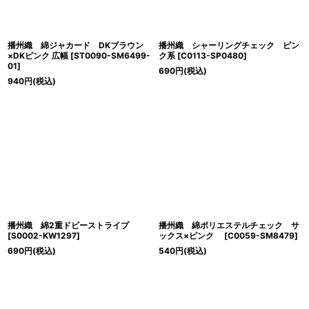
播州織 綿ジャカード DKブラウン
播州織 シャーリングチェック ピン
×DKピンク 広幅
[
ST0090-SM6499-
ク系
[
C0113-SP0480
]
01
]
690
円
(税込)
940
円
(税込)
播州織 綿2重ドビーストライプ
播州織 綿ポリエステルチェック サ
[
S0002-KW1297
]
ックス×ピンク
[
C0059-SM8479
]
690
円
(税込)
540
円
(税込)