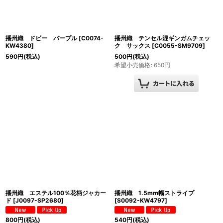
播州織 ドビー パープル
[
C0074-
播州織 テンセル混ギンガムチェッ
KW4380
]
ク サックス
[
C0055-SM9709
]
590
円
(税込)
500
円
(税込)
希望小売価格
:
650
円
播州織 エステル100％花柄ジャカー
播州織 1.5mm幅ストライプ
ド
[
J0097-SP2680
]
[
S0092-KW4797
]
800
円
(税込)
540
円
(税込)