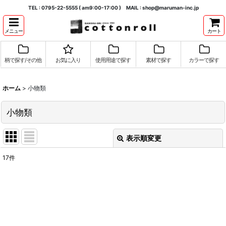
TEL : 0795-22-5555 ( am9:00-17:00 ) MAIL : shop@maruman-inc.jp
メニュー
カート
柄で探す/その他
お気に入り
使用用途で探す
素材で探す
カラーで探す
ホーム
>
小物類
小物類
表示順変更
閉じる
17
件
表示数
:
並び順
:
絞り込む