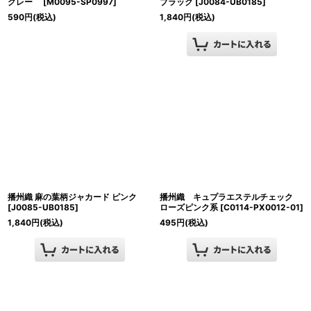
グレー
[
M0095-SP0997
]
ブラック
[
J0084-UB0185
]
590
円
(税込)
1,840
円
(税込)
播州織 麻の葉柄ジャカード ピンク
播州織 キュプラエステルチェック
[
J0085-UB0185
]
ローズピンク系
[
C0114-PX0012-01
]
1,840
円
(税込)
495
円
(税込)