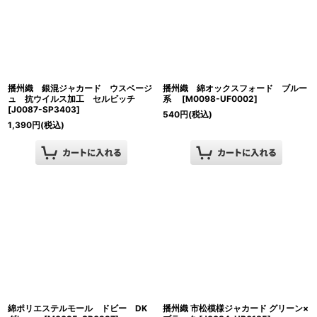
播州織 銀混ジャカード ウスベージ
播州織 綿オックスフォード ブルー
ュ 抗ウイルス加工 セルビッチ
系
[
M0098-UF0002
]
[
J0087-SP3403
]
540
円
(税込)
1,390
円
(税込)
綿ポリエステルモール ドビー DK
播州織 市松模様ジャカード グリーン×