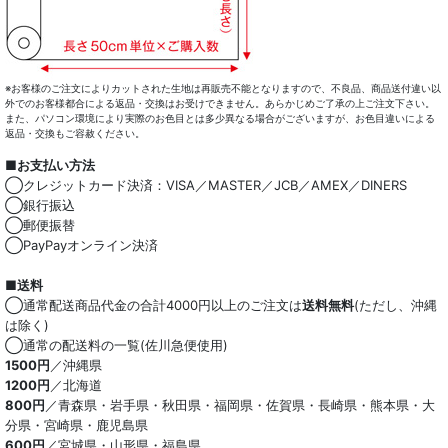
※お客様のご注文によりカットされた生地は再販売不能となりますので、不良品、商品送付違い以
外でのお客様都合による返品・交換はお受けできません。あらかじめご了承の上ご注文下さい。
また、パソコン環境により実際のお色目とは多少異なる場合がございますが、お色目違いによる
返品・交換もご容赦ください。
■お支払い方法
◯クレジットカード決済：VISA／MASTER／JCB／AMEX／DINERS
◯銀行振込
◯郵便振替
◯PayPayオンライン決済
■送料
◯通常配送商品代金の合計4000円以上のご注文は
送料無料
(ただし、沖縄
は除く)
◯通常の配送料の一覧(佐川急便使用)
1500円
／沖縄県
1200円
／北海道
800円
／青森県・岩手県・秋田県・福岡県・佐賀県・長崎県・熊本県・大
分県・宮崎県・鹿児島県
600円
／宮城県・山形県・福島県