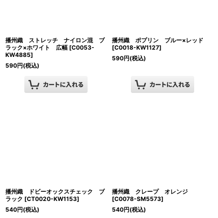
播州織 ストレッチ ナイロン混 ブ
播州織 ポプリン ブルー×レッド
ラック×ホワイト 広幅
[
C0053-
[
C0018-KW1127
]
KW4885
]
590
円
(税込)
590
円
(税込)
播州織 ドビーオックスチェック ブ
播州織 クレープ オレンジ
ラック
[
CT0020-KW1153
]
[
C0078-SM5573
]
540
円
(税込)
540
円
(税込)