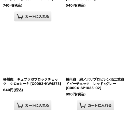
740
円
(税込)
540
円
(税込)
播州織 キュプラ混ブロックチェッ
播州織 綿／ポリプロピレン混二重織
ク シロ×カーキ
[
C0093-KW4873
]
ドビーチェック レッド×グレー
[
C0094-SP1035-02
]
640
円
(税込)
690
円
(税込)