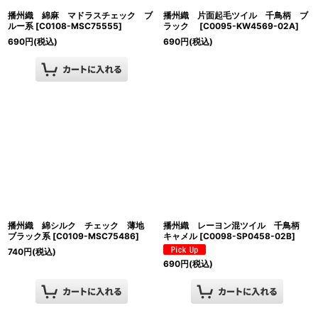
播州織 綿麻 マドラスチェック ブ
播州織 片面起毛ツイル 千鳥柄 ブ
ルー系
[
C0108-MSC75555
]
ラック
[
C0095-KW4569-02A
]
690
円
(税込)
690
円
(税込)
播州織 綿シルク チェック 薄地
播州織 レーヨン混ツイル 千鳥柄
ブラック系
[
C0109-MSC75486
]
キャメル
[
C0098-SP0458-02B
]
740
円
(税込)
690
円
(税込)