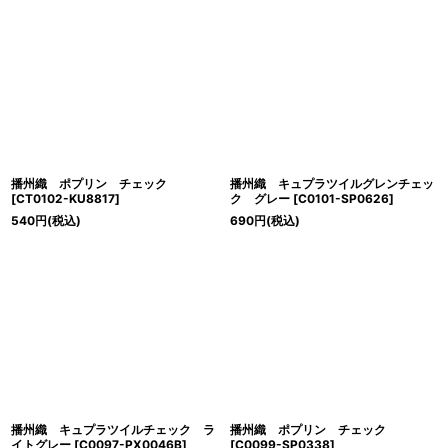
播州織 ポプリン チェック
播州織 キュプラツイルグレンチェッ
[
CT0102-KU8817
]
ク グレー
[
C0101-SP0626
]
540
円
(税込)
690
円
(税込)
播州織 キュプラツイルチェック ラ
播州織 ポプリン チェック
イトグレー
[
C0097-PX0046B
]
[
C0099-SP0338
]