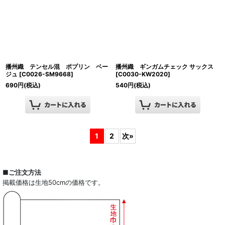
播州織 テンセル混 ポプリン ベー
播州織 ギンガムチェック サックス
ジュ
[
C0026-SM9668
]
[
C0030-KW2020
]
690
円
(税込)
540
円
(税込)
1
2
次
»
■ご注文方法
掲載価格は生地50cmの価格です。