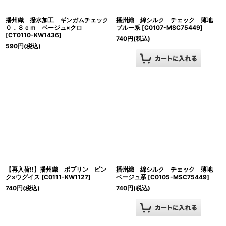
播州織 撥水加工 ギンガムチェック
播州織 綿シルク チェック 薄地
０．８ｃｍ ベージュ×クロ
ブルー系
[
C0107-MSC75449
]
[
CT0110-KW1436
]
740
円
(税込)
590
円
(税込)
【再入荷!!】播州織 ポプリン ピン
播州織 綿シルク チェック 薄地
ク×ウグイス
[
C0111-KW1127
]
ベージュ系
[
C0105-MSC75449
]
740
円
(税込)
740
円
(税込)