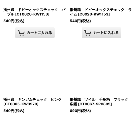
播州織 ドビーオックスチェック パ
播州織 ドビーオックスチェック ラ
ープル
[
CT0020-KW1153
]
イム
[
C0020-KW1153
]
540
円
(税込)
540
円
(税込)
播州織 ギンガムチェック ピンク
播州織 ツイル 千鳥柄 ブラック
[
CT0065-KW3970
]
広幅
[
CT0067-SP0805
]
540
円
(税込)
690
円
(税込)