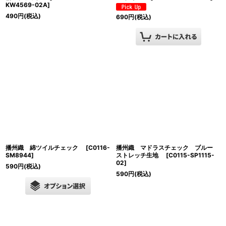
KW4569-02A
]
490
円
(税込)
690
円
(税込)
播州織 綿ツイルチェック
[
C0116-
播州織 マドラスチェック ブルー
SM8944
]
ストレッチ生地
[
C0115-SP1115-
02
]
590
円
(税込)
590
円
(税込)