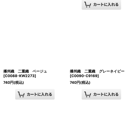
播州織 二重織 ベージュ
播州織 二重織 グレーネイビー
[
C0088-KW2273
]
[
C0090-C9169
]
740
円
(税込)
740
円
(税込)