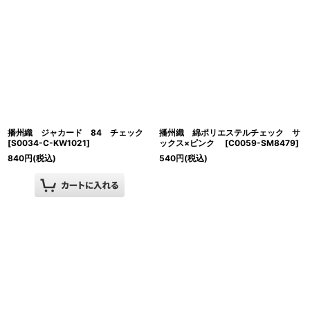
播州織 ジャカード 84 チェック
播州織 綿ポリエステルチェック サ
[
S0034-C-KW1021
]
ックス×ピンク
[
C0059-SM8479
]
840
円
(税込)
540
円
(税込)