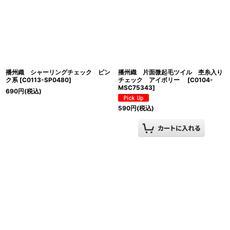
播州織 シャーリングチェック ピン
播州織 片面微起毛ツイル 杢糸入り
ク系
[
C0113-SP0480
]
チェック アイボリー
[
C0104-
MSC75343
]
690
円
(税込)
590
円
(税込)