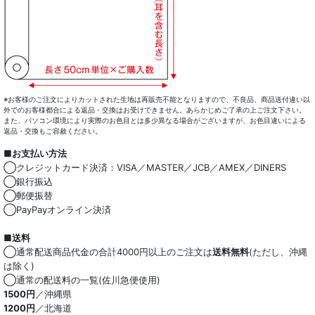
※お客様のご注文によりカットされた生地は再販売不能となりますので、不良品、商品送付違い以
外でのお客様都合による返品・交換はお受けできません。あらかじめご了承の上ご注文下さい。
また、パソコン環境により実際のお色目とは多少異なる場合がございますが、お色目違いによる
返品・交換もご容赦ください。
■お支払い方法
◯クレジットカード決済：VISA／MASTER／JCB／AMEX／DINERS
◯銀行振込
◯郵便振替
◯PayPayオンライン決済
■送料
◯通常配送商品代金の合計4000円以上のご注文は
送料無料
(ただし、沖縄
は除く)
◯通常の配送料の一覧(佐川急便使用)
1500円
／沖縄県
1200円
／北海道