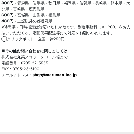
800円
／青森県・岩手県・秋田県・福岡県・佐賀県・長崎県・熊本県・大
分県・宮崎県・鹿児島県
600円
／宮城県・山形県・福島県
480円
／上記以外の都道府県
※時間帯・日時指定は対応いたしかねます。別途手数料（￥1,200）をお支
払いいただくか、宅配便再配達等にて対応をお願いいたします。
◯クリックポスト：全国一律250円
■その他お問い合わせに関しましては
株式会社丸萬／コットンロール係まで
電話番号：0795-22-5555
FAX：0795-23-6100
メールアドレス：
shop@maruman-inc.jp