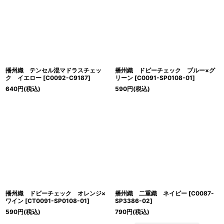
播州織 テンセル混マドラスチェッ
播州織 ドビーチェック ブルー×グ
ク イエロー
[
C0092-C9187
]
リーン
[
C0091-SP0108-01
]
640
円
(税込)
590
円
(税込)
播州織 ドビーチェック オレンジ×
播州織 二重織 ネイビー
[
C0087-
ワイン
[
CT0091-SP0108-01
]
SP3386-02
]
590
円
(税込)
790
円
(税込)