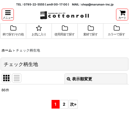
TEL : 0795-22-5555 ( am9:00-17:00 ) MAIL : shop@maruman-inc.jp
メニュー
カート
柄で探す/その他
お気に入り
使用用途で探す
素材で探す
カラーで探す
ホーム
>
チェック柄生地
チェック柄生地
表示順変更
閉じる
86
件
表示数
:
1
2
次
»
並び順
:
絞り込む