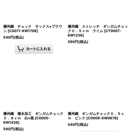
播州織 チェック サックス×ブラウ
播州織 ストレッチ ギンガムチェッ
ン
[
C0071-KW1706
]
ク０．５ｃｍ ライム
[
CT0007-
KW1336
]
540
円
(税込)
590
円
(税込)
播州織 撥水加工 ギンガムチェック
播州織 ギンガムチェック０．５ｃ
０．８ｃｍ 白×黒
[
C0005-
ｍ ピンク
[
C0009-KW0678
]
KW1436
]
540
円
(税込)
590
円
(税込)