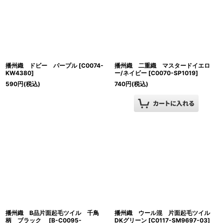
播州織 ドビー パープル
[
C0074-
播州織 二重織 マスタードイエロ
KW4380
]
ー/ネイビー
[
C0070-SP1019
]
590
円
(税込)
740
円
(税込)
播州織 B品片面起毛ツイル 千鳥
播州織 ウール混 片面起毛ツイル
柄 ブラック
[
B-C0095-
DKグリーン
[
C0117-SM9697-03
]