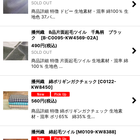
SOLD OUT
商品詳細 特徴 ドビー 生地素材・混率 綿100％ 生
地色 37.パ…
播州織 B品片面起毛ツイル 千鳥柄 ブラッ
ク
[
B-C0095-KW4569-02A
]
490
円
(税込)
SOLD OUT
商品詳細 特徴 片面起毛ツイル 生地素材・混率 綿
100％ 生地色 …
播州織 綿ポリギンガクチェック
[
C0122-
KW8450
]
560
円
(税込)
商品詳細 特徴 綿ポリギンガクチェック 生地素
材・混率 ポリ65% 綿35% 生…
播州織 綿起毛ツイル
[
M0109-KW8388
]