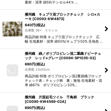
素材・混率 綿56/テンセル44％ …
播州織 キュプラ混ブロックチェック シロ×カ
ーキ
[
C0093-KW4873
]
640
円
(税込)
在庫数 36× ５０ｃｍ
商品詳細 特徴 キュプラ混ブロックチェック 広
幅 生地素材・混率 綿50%/キュプラ50% 生地色 …
播州織 綿／ポリプロピレン混二重織ドビーチェ
ック レッド×グレー
[
C0094-SP1035-02
]
690
円
(税込)
在庫数 23x50cm
商品詳細 特徴 ポリプロピレン混2重袋織ブロック
チェック表：チェック柄 裏：無地 生地素材・混
率 綿67% ポリプロピレン33%…
播州織 片面起毛ツイル 千鳥柄 ブラック
[
C0095-KW4569-02A
]
690
円
(税込)