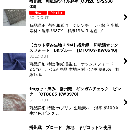
播州織 和紙混ツイル起毛
[
C0120-SP2568-
03
]
SOLD OUT
商品詳細 特徴 和紙混 グレンチェック起毛 生地
素材・混率 綿87% 和紙13％ 生地色 ブ…
【カット済み生地 2.5M】播州織 和紙混オック
スフォード DKブルー
[
MT0103-KW6546
]
SOLD OUT
商品詳細 特徴 和紙混生地 オックスフォード
2.5mカット済み商品 生地素材・混率 綿85% 和
紙15％ …
1mカット済み 播州織 ギンガムチェック ピン
ク
[
CT0065-KW3970
]
SOLD OUT
商品詳細 特徴 ポプリン 生地素材・混率 綿100％
生地色 ピンク …
播州織 ブロード 無地 ギザコットン使用