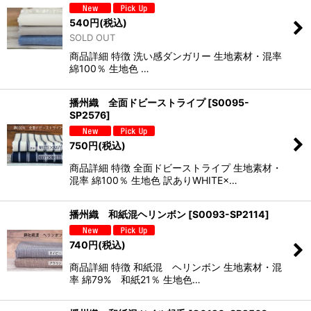
540
円
(税込)
SOLD OUT
商品詳細 特徴 洗い感ダンガリー 生地素材・混率
綿100％ 生地色 …
播州織 全面ドビーストライプ
[
S0095-
SP2576
]
750
円
(税込)
商品詳細 特徴 全面ドビーストライプ 生地素材・
混率 綿100％ 生地色 訳ありWHITE×…
播州織 和紙混ヘリンボン
[
S0093-SP2114
]
740
円
(税込)
商品詳細 特徴 和紙混 ヘリンボン 生地素材・混
率 綿79% 和紙21％ 生地色…