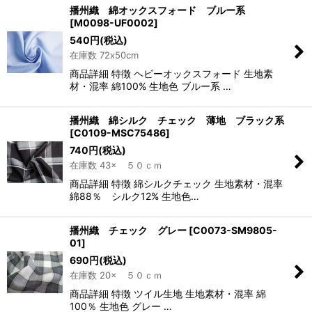
播州織 綿オックスフォード ブルー系
[
M0098-UF0002
]
540
円
(税込)
在庫数 72x50cm
商品詳細 特徴 ヘビーオックスフォード 生地素
材・混率 綿100% 生地色 ブルー系 …
播州織 綿シルク チェック 薄地 ブラック系
[
C0109-MSC75486
]
740
円
(税込)
在庫数 43× ５０ｃｍ
商品詳細 特徴 綿シルクチェック 生地素材・混率
綿88％ シルク12% 生地色…
播州織 チェック グレー
[
C0073-SM9805-
01
]
690
円
(税込)
在庫数 20× ５０ｃｍ
商品詳細 特徴 ツイル生地 生地素材・混率 綿
100％ 生地色 グレー …