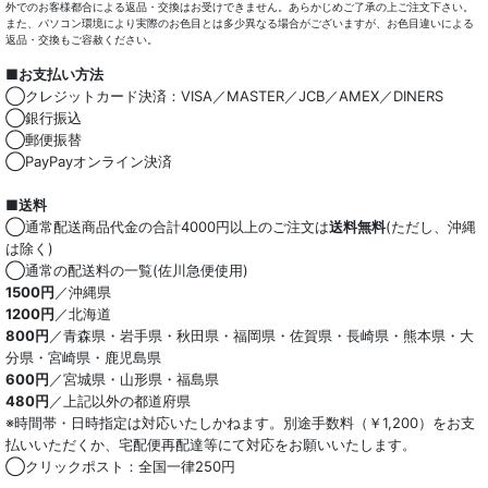
外でのお客様都合による返品・交換はお受けできません。あらかじめご了承の上ご注文下さい。
また、パソコン環境により実際のお色目とは多少異なる場合がございますが、お色目違いによる
返品・交換もご容赦ください。
■お支払い方法
◯クレジットカード決済：VISA／MASTER／JCB／AMEX／DINERS
◯銀行振込
◯郵便振替
◯PayPayオンライン決済
■送料
◯通常配送商品代金の合計4000円以上のご注文は
送料無料
(ただし、沖縄
は除く)
◯通常の配送料の一覧(佐川急便使用)
1500円
／沖縄県
1200円
／北海道
800円
／青森県・岩手県・秋田県・福岡県・佐賀県・長崎県・熊本県・大
分県・宮崎県・鹿児島県
600円
／宮城県・山形県・福島県
480円
／上記以外の都道府県
※時間帯・日時指定は対応いたしかねます。別途手数料（￥1,200）をお支
払いいただくか、宅配便再配達等にて対応をお願いいたします。
◯クリックポスト：全国一律250円