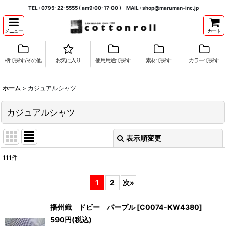
TEL : 0795-22-5555 ( am9:00-17:00 ) MAIL : shop@maruman-inc.jp
メニュー
カート
柄で探す/その他
お気に入り
使用用途で探す
素材で探す
カラーで探す
ホーム
>
カジュアルシャツ
カジュアルシャツ
表示順変更
閉じる
111
件
表示数
:
1
2
次
»
並び順
:
播州織 ドビー パープル
[
C0074-KW4380
]
590
円
(税込)
絞り込む