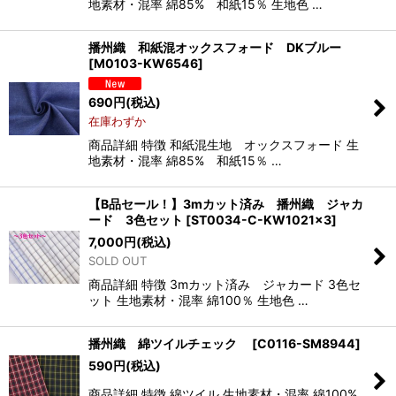
地素材・混率 綿85% 和紙15％ 生地色 …
播州織 和紙混オックスフォード DKブルー
[
M0103-KW6546
]
690
円
(税込)
在庫わずか
商品詳細 特徴 和紙混生地 オックスフォード 生
地素材・混率 綿85% 和紙15％ …
【B品セール！】3mカット済み 播州織 ジャカ
ード 3色セット
[
ST0034-C-KW1021×3
]
7,000
円
(税込)
SOLD OUT
商品詳細 特徴 3mカット済み ジャカード 3色セ
ット 生地素材・混率 綿100％ 生地色 …
播州織 綿ツイルチェック
[
C0116-SM8944
]
590
円
(税込)
商品詳細 特徴 綿ツイル 生地素材・混率 綿100%