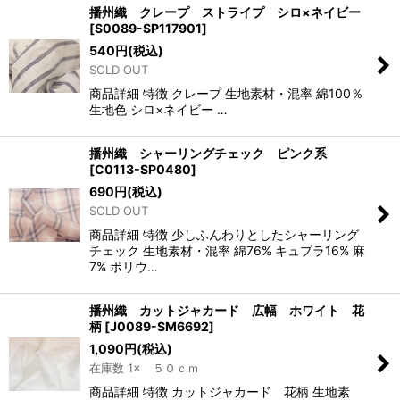
播州織 クレープ ストライプ シロ×ネイビー
[
S0089-SP117901
]
540
円
(税込)
SOLD OUT
商品詳細 特徴 クレープ 生地素材・混率 綿100％
生地色 シロ×ネイビー …
播州織 シャーリングチェック ピンク系
[
C0113-SP0480
]
690
円
(税込)
SOLD OUT
商品詳細 特徴 少しふんわりとしたシャーリング
チェック 生地素材・混率 綿76% キュプラ16% 麻
7% ポリウ…
播州織 カットジャカード 広幅 ホワイト 花
柄
[
J0089-SM6692
]
1,090
円
(税込)
在庫数 1× ５０ｃｍ
商品詳細 特徴 カットジャカード 花柄 生地素