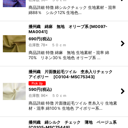
商品詳細 特徴 綿シルクチェック 生地素材・混率
綿88％ シルク12% 生地色…
播州織 綿麻 無地 オリーブ系
[
M0097-
MA0041
]
690
円
(税込)
在庫数 78× ５０ｃｍ
商品詳細 特徴 綿麻 無地 生地素材・混率 綿
70% リネン30％ 生地色 オリーブ系 …
播州織 片面微起毛ツイル 杢糸入りチェック
アイボリー
[
C0104-MSC75343
]
590
円
(税込)
在庫数 96× ５０ｃｍ
商品詳細 特徴 片面微起毛ツイル 杢糸入り 生地素
材・混率 綿100％ 生地色 アイボリー系…
播州織 綿シルク チェック 薄地 ベージュ系
[
C0105-MSC75449
]