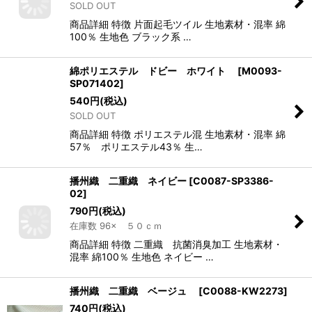
SOLD OUT
商品詳細 特徴 片面起毛ツイル 生地素材・混率 綿
100％ 生地色 ブラック系 …
綿ポリエステル ドビー ホワイト
[
M0093-
SP071402
]
540
円
(税込)
SOLD OUT
商品詳細 特徴 ポリエステル混 生地素材・混率 綿
57％ ポリエステル43％ 生…
播州織 二重織 ネイビー
[
C0087-SP3386-
02
]
790
円
(税込)
在庫数 96× ５０ｃｍ
商品詳細 特徴 二重織 抗菌消臭加工 生地素材・
混率 綿100％ 生地色 ネイビー …
播州織 二重織 ベージュ
[
C0088-KW2273
]
740
円
(税込)