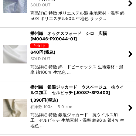
SOLD OUT
商品詳細 特徴 ポリエステル混 生地素材・混率 綿
50% ポリエステル50% 生地色 サック…
播州織 オックスフォード シロ 広幅
[
M0046-PX0044-01
]
640
円
(税込)
SOLD OUT
商品詳細 特徴 綿 ドビーオックス 生地素材・混
率 綿100％ 生地色 …
播州織 銀混ジャカード ウスベージュ 抗ウイ
ルス加工 セルビッチ
[
J0087-SP3403
]
1,390
円
(税込)
在庫数 100× ５０ｃｍ
商品詳細 特徴 銀混ジャカード 抗ウイルス加
工 セルビッチ 生地素材・混率 綿96％ 銀4％ 生
地色 …