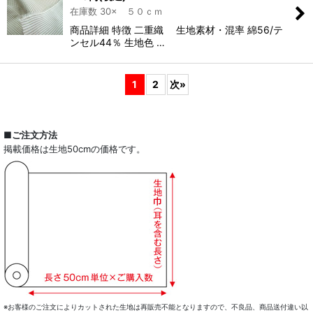
在庫数 30× ５０ｃｍ
商品詳細 特徴 二重織 生地素材・混率 綿56/テ
ンセル44％ 生地色 …
1
2
次
»
■ご注文方法
掲載価格は生地50cmの価格です。
※お客様のご注文によりカットされた生地は再販売不能となりますので、不良品、商品送付違い以