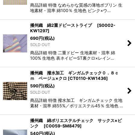
商品詳細 特徴 なめらかな質感の薄地ポプリン 生
地素材・混率 綿100％ 生地色 ピンク×ウ…
播州織 綿2重ドビーストライプ
[
S0002-
KW1297
]
690
円
(税込)
SOLD OUT
商品詳細 特徴 二重ドビー 生地素材・混率 綿
100% 生地色 表ネイビーST裏クロ×レイン…
播州織 撥水加工 ギンガムチェック０．８ｃ
ｍ ベージュ×クロ
[
CT0110-KW1436
]
590
円
(税込)
SOLD OUT
商品詳細 特徴 撥水加工 ギンガムチェック 生地
素材・混率 綿55%／ポリエステル45％ 生地色 …
播州織 綿ポリエステルチェック サックス×ピ
ンク
[
C0059-SM8479
]
540
円
(税込)