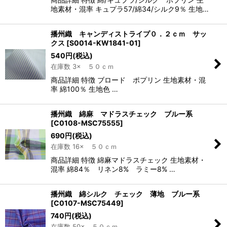
地素材・混率 キュプラ57/綿34/シルク9％ 生地…
播州織 キャンディストライプ０．２ｃｍ サッ
クス
[
S0014-KW1841-01
]
540
円
(税込)
在庫数 3× ５０ｃｍ
商品詳細 特徴 ブロード ポプリン 生地素材・混
率 綿100％ 生地色 …
播州織 綿麻 マドラスチェック ブルー系
[
C0108-MSC75555
]
690
円
(税込)
在庫数 16× ５０ｃｍ
商品詳細 特徴 綿麻マドラスチェック 生地素材・
混率 綿84％ リネン8% ラミー8% …
播州織 綿シルク チェック 薄地 ブルー系
[
C0107-MSC75449
]
740
円
(税込)
在庫数 50× ５０ｃｍ