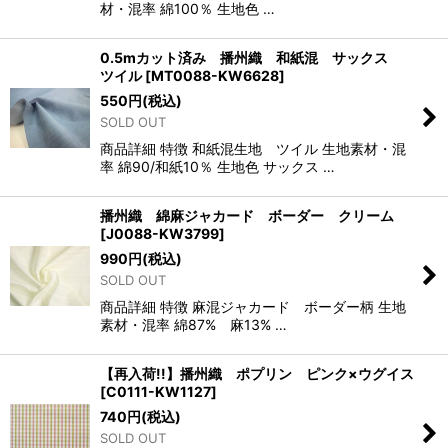
材・混率 綿100％ 生地色 …
0.5mカット済み 播州織 和紙混 サックス
ツイル
[
MT0088-KW6628
]
550
円
(税込)
SOLD OUT
商品詳細 特徴 和紙混生地 ツイル 生地素材・混
率 綿90/和紙10％ 生地色 サックス …
播州織 綿麻ジャカード ボーダー クリーム
[
J0088-KW3799
]
990
円
(税込)
SOLD OUT
商品詳細 特徴 麻混ジャカード ボーダー柄 生地
素材・混率 綿87% 麻13% …
【再入荷!!】播州織 ポプリン ピンク×ウグイス
[
C0111-KW1127
]
740
円
(税込)
SOLD OUT