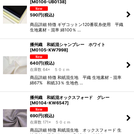
[
M0106-UB0138
]
590
円
(税込)
商品詳細 特徴 ギザコットン120番双糸使用 平織
生地素材・混率 綿100％ …
播州織 和紙混シャンブレー ホワイト
[
M0105-KW7998
]
640
円
(税込)
在庫数 64× ５０ｃｍ
商品詳細 特徴 和紙混生地 平織 生地素材・混率
綿67% 和紙33％ 生地色 …
播州織 和紙混オックスフォード グレー
[
M0104-KW6547
]
690
円
(税込)
在庫数 171× ５０ｃｍ
商品詳細 特徴 和紙混生地 オックスフォード 生