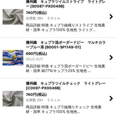
播州織 キュプラツイルストライプ ライトグレ
ー
[
S0087-PX0046B
]
740
円
(税込)
在庫数 38× ５０ｃｍ
商品詳細 特徴 キュプラ綾織りストライプ 生地素
材・混率 キュプラ100% 生地色 ライトグ…
播州織 キュプラ混ボーダードビー マルチカラ
ーブルー系
[
B0001-SP1149-01
]
690
円
(税込)
SOLD OUT
商品詳細 特徴 キュプラ混ボーダードビー 生地素
材・混率 綿77%/キュプラ23% 生地色 …
播州織 キュプラツイルチェック ライトグレー
[
C0097-PX0046B
]
740
円
(税込)
在庫数 29× ５０ｃｍ
商品詳細 特徴 キュプラ綾織りチェック 生地素
材・混率 キュプラ100% 生地色…