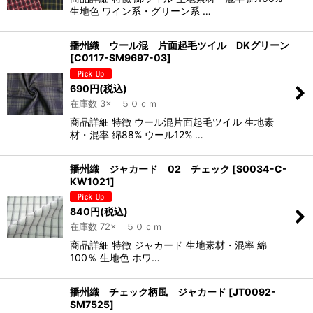
生地色 ワイン系・グリーン系 …
播州織 ウール混 片面起毛ツイル DKグリーン
[
C0117-SM9697-03
]
690
円
(税込)
在庫数 3× ５０ｃｍ
商品詳細 特徴 ウール混片面起毛ツイル 生地素
材・混率 綿88% ウール12% …
播州織 ジャカード 02 チェック
[
S0034-C-
KW1021
]
840
円
(税込)
在庫数 72× ５０ｃｍ
商品詳細 特徴 ジャカード 生地素材・混率 綿
100％ 生地色 ホワ…
播州織 チェック柄風 ジャカード
[
JT0092-
SM7525
]