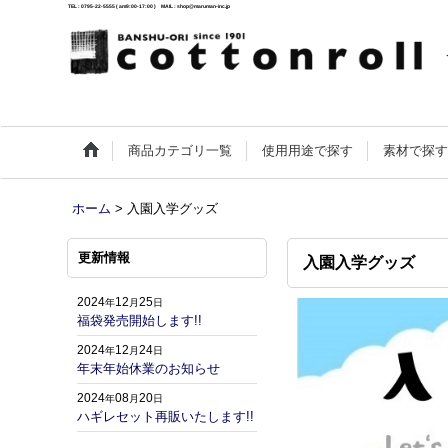
TEL : 0795-22-5555 ( am9:00-17:00 ) MAIL : shop@maruman-inc.jp
商品カテゴリ一覧
使用用途で探す
素材で探
ホーム
>
入園入学グッズ
更新情報
入園入学グッズ
2024
12
25
年
月
日
福袋発売開始します!!
2024
12
24
年
月
日
年末年始休業のお知らせ
2024
08
20
年
月
日
ハギレセット再販いたします!!