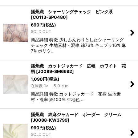
播州織 シャーリングチェック ピンク系
[
C0113-SP0480
]
690
円
(税込)
SOLD OUT
商品詳細 特徴 少しふんわりとしたシャーリング
チェック 生地素材・混率 綿76% キュプラ16% 麻
7% ポリウ…
播州織 カットジャカード 広幅 ホワイト 花
柄
[
J0089-SM6692
]
1,090
円
(税込)
在庫数 1× ５０ｃｍ
商品詳細 特徴 カットジャカード 花柄 生地素
材・混率 綿100％ 生地色 …
播州織 綿麻ジャカード ボーダー クリーム
[
J0088-KW3799
]
990
円
(税込)
SOLD OUT