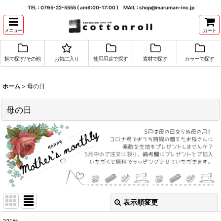
TEL : 0795-22-5555 ( am9:00-17:00 ) MAIL : shop@maruman-inc.jp
メニュー
カート
柄で探す/その他
お気に入り
使用用途で探す
素材で探す
カラーで探す
ホーム
>
母の日
母の日
表示順変更
閉じる