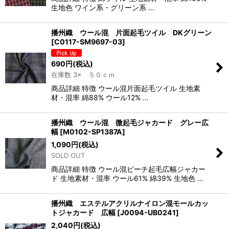
生地色 ワイン系・グリーン系 …
播州織 ウール混 片面起毛ツイル DKグリーン
[
C0117-SM9697-03
]
690
円
(税込)
在庫数 3× ５０ｃｍ
商品詳細 特徴 ウール混片面起毛ツイル 生地素
材・混率 綿88% ウール12% …
播州織 ウール混 微起毛ジャカード グレー広
幅
[
M0102-SP1387A
]
1,090
円
(税込)
SOLD OUT
商品詳細 特徴 ウール混ピーチ起毛広幅ジャカー
ド 生地素材・混率 ウール61% 綿39% 生地色 …
播州織 エステルアクリルナイロン混モールカッ
トジャカード 広幅
[
J0094-UB0241
]
2,040
円
(税込)