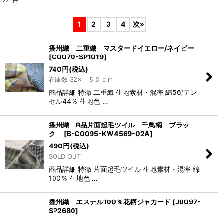
221
件
表示数
:
1
2
3
4
次
»
並び順
:
播州織 二重織 マスタードイエロー/ネイビー
[
C0070-SP1019
]
絞り込む
740
円
(税込)
在庫数 32× ５０ｃｍ
商品詳細 特徴 二重織 生地素材・混率 綿56/テン
セル44％ 生地色 …
播州織 B品片面起毛ツイル 千鳥柄 ブラッ
ク
[
B-C0095-KW4569-02A
]
490
円
(税込)
SOLD OUT
商品詳細 特徴 片面起毛ツイル 生地素材・混率 綿
100％ 生地色 …
播州織 エステル100％花柄ジャカード
[
J0097-
SP2680
]