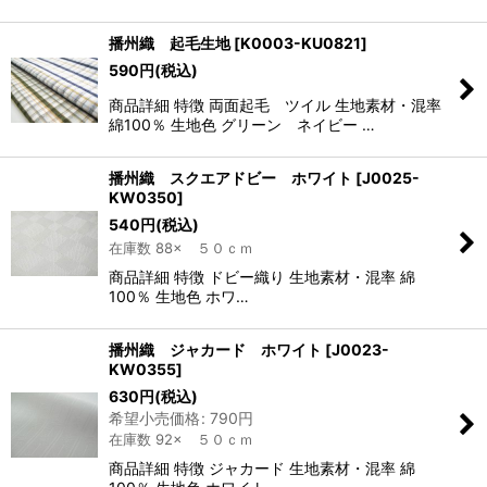
播州織 起毛生地
[
K0003-KU0821
]
590
円
(税込)
商品詳細 特徴 両面起毛 ツイル 生地素材・混率
綿100％ 生地色 グリーン ネイビー …
播州織 スクエアドビー ホワイト
[
J0025-
KW0350
]
540
円
(税込)
在庫数 88× ５０ｃｍ
商品詳細 特徴 ドビー織り 生地素材・混率 綿
100％ 生地色 ホワ…
播州織 ジャカード ホワイト
[
J0023-
KW0355
]
630
円
(税込)
希望小売価格
:
790
円
在庫数 92× ５０ｃｍ
商品詳細 特徴 ジャカード 生地素材・混率 綿