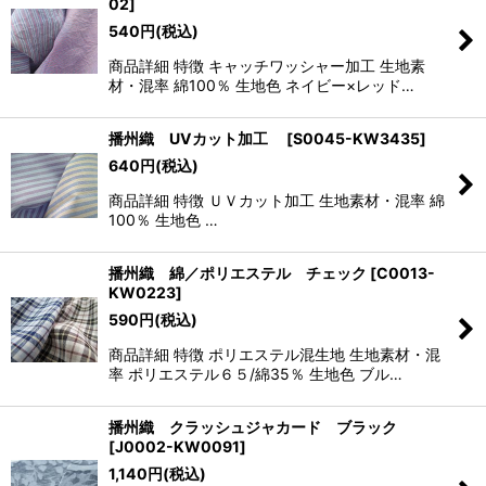
02
]
540
円
(税込)
商品詳細 特徴 キャッチワッシャー加工 生地素
材・混率 綿100％ 生地色 ネイビー×レッド…
播州織 UVカット加工
[
S0045-KW3435
]
640
円
(税込)
商品詳細 特徴 ＵＶカット加工 生地素材・混率 綿
100％ 生地色 …
播州織 綿／ポリエステル チェック
[
C0013-
KW0223
]
590
円
(税込)
商品詳細 特徴 ポリエステル混生地 生地素材・混
率 ポリエステル６５/綿35％ 生地色 ブル…
播州織 クラッシュジャカード ブラック
[
J0002-KW0091
]
1,140
円
(税込)