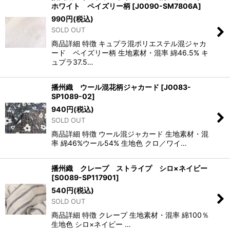
ホワイト ペイズリー柄
[
J0090-SM7806A
]
990
円
(税込)
SOLD OUT
商品詳細 特徴 キュプラ混ポリエステル混ジャカ
ード ペイズリー柄 生地素材・混率 綿46.5% キ
ュプラ37.5…
播州織 ウール混花柄ジャカード
[
J0083-
SP1089-02
]
940
円
(税込)
SOLD OUT
商品詳細 特徴 ウール混ジャカード 生地素材・混
率 綿46%ウール54% 生地色 クロ／ワイ…
播州織 クレープ ストライプ シロ×ネイビー
[
S0089-SP117901
]
540
円
(税込)
SOLD OUT
商品詳細 特徴 クレープ 生地素材・混率 綿100％
生地色 シロ×ネイビー …