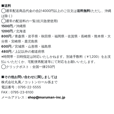
■送料
◯通常配送商品代金の合計4000円以上のご注文は
送料無料
(ただし、沖縄
は除く)
◯通常の配送料の一覧(佐川急便使用)
1500円
／沖縄県
1200円
／北海道
800円
／青森県・岩手県・秋田県・福岡県・佐賀県・長崎県・熊本県・大
分県・宮崎県・鹿児島県
600円
／宮城県・山形県・福島県
480円
／上記以外の都道府県
※時間帯・日時指定は対応いたしかねます。別途手数料（￥1,200）をお支
払いいただくか、宅配便再配達等にて対応をお願いいたします。
◯クリックポスト：全国一律250円
■その他お問い合わせに関しましては
株式会社丸萬／コットンロール係まで
電話番号：0795-22-5555
FAX：0795-23-6100
メールアドレス：
shop@maruman-inc.jp