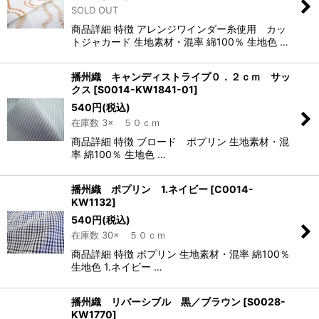
SOLD OUT
商品詳細 特徴 アレンジワインダー糸使用 カッ
トジャカード 生地素材・混率 綿100％ 生地色 …
播州織 キャンディストライプ０．２ｃｍ サッ
クス
[
S0014-KW1841-01
]
540
円
(税込)
在庫数 3× ５０ｃｍ
商品詳細 特徴 ブロード ポプリン 生地素材・混
率 綿100％ 生地色 …
播州織 ポプリン 1.ネイビー
[
C0014-
KW1132
]
540
円
(税込)
在庫数 30× ５０ｃｍ
商品詳細 特徴 ポプリン 生地素材・混率 綿100％
生地色 1.ネイビー …
播州織 リバーシブル 黒／ブラウン
[
S0028-
KW1770
]