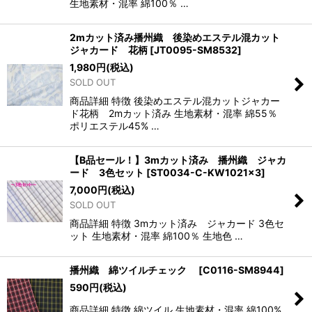
生地素材・混率 綿100％ …
2mカット済み播州織 後染めエステル混カット
ジャカード 花柄
[
JT0095-SM8532
]
1,980
円
(税込)
SOLD OUT
商品詳細 特徴 後染めエステル混カットジャカー
ド花柄 2mカット済み 生地素材・混率 綿55％
ポリエステル45% …
【B品セール！】3mカット済み 播州織 ジャカ
ード 3色セット
[
ST0034-C-KW1021×3
]
7,000
円
(税込)
SOLD OUT
商品詳細 特徴 3mカット済み ジャカード 3色セ
ット 生地素材・混率 綿100％ 生地色 …
播州織 綿ツイルチェック
[
C0116-SM8944
]
590
円
(税込)
商品詳細 特徴 綿ツイル 生地素材・混率 綿100%