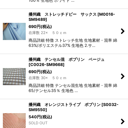
100％ 生地色 ホワイト …
播州織 ストレッチドビー サックス
[
M0016-
SM9489
]
690
円
(税込)
在庫数 22× ５０ｃｍ
商品詳細 特徴 ストレッチ生地 生地素材・混率 綿
63%/ポリエステル37% 生地色 2.サ…
播州織 テンセル混 ポプリン ベージュ
[
C0026-SM9668
]
690
円
(税込)
在庫数 30× ５０ｃｍ
商品詳細 特徴 テンセル混生地 生地素材・混率 綿
65/テンセル35％ 生地色 …
播州織 オレンジストライプ ポプリン
[
S0032-
SM9550
]
540
円
(税込)
SOLD OUT