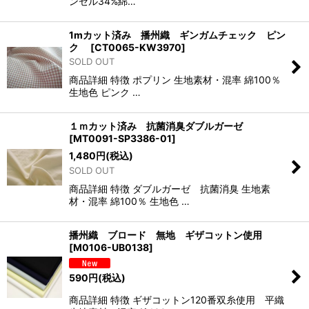
ンセル34%綿…
1mカット済み 播州織 ギンガムチェック ピン
ク
[
CT0065-KW3970
]
SOLD OUT
商品詳細 特徴 ポプリン 生地素材・混率 綿100％
生地色 ピンク …
１ｍカット済み 抗菌消臭ダブルガーゼ
[
MT0091-SP3386-01
]
1,480
円
(税込)
SOLD OUT
商品詳細 特徴 ダブルガーゼ 抗菌消臭 生地素
材・混率 綿100％ 生地色 …
播州織 ブロード 無地 ギザコットン使用
[
M0106-UB0138
]
590
円
(税込)
商品詳細 特徴 ギザコットン120番双糸使用 平織