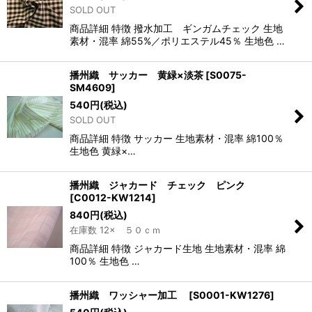
SOLD OUT
商品詳細 特徴 撥水加工 ギンガムチェック 生地
素材・混率 綿55%／ポリエステル45％ 生地色 …
播州織 サッカー 黄緑×淡茶
[
S0075-
SM4609
]
540
円
(税込)
SOLD OUT
商品詳細 特徴 サッカー 生地素材・混率 綿100％
生地色 黄緑×…
播州織 ジャカード チェック ピンク
[
C0012-KW1214
]
840
円
(税込)
在庫数 12× ５０ｃｍ
商品詳細 特徴 ジャカード生地 生地素材・混率 綿
100％ 生地色 …
播州織 ワッシャー加工
[
S0001-KW1276
]