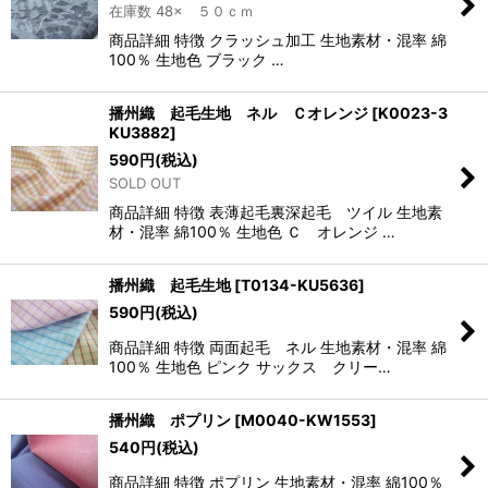
在庫数 48× ５０ｃｍ
商品詳細 特徴 クラッシュ加工 生地素材・混率 綿
100％ 生地色 ブラック …
播州織 起毛生地 ネル Ｃオレンジ
[
K0023-3
KU3882
]
590
円
(税込)
SOLD OUT
商品詳細 特徴 表薄起毛裏深起毛 ツイル 生地素
材・混率 綿100％ 生地色 Ｃ オレンジ …
播州織 起毛生地
[
T0134-KU5636
]
590
円
(税込)
商品詳細 特徴 両面起毛 ネル 生地素材・混率 綿
100％ 生地色 ピンク サックス クリー…
播州織 ポプリン
[
M0040-KW1553
]
540
円
(税込)
商品詳細 特徴 ポプリン 生地素材・混率 綿100％