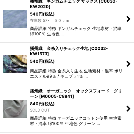
播州織 ギンガムチェック サックス
[
C0030-
KW2020
]
540
円
(税込)
在庫数 57× ５０ｃｍ
商品詳細 特徴 ギンガムチェック 生地素材・混率
綿100％ 生地色 …
播州織 金糸入りチェック生地
[
C0032-
KW1573
]
540
円
(税込)
商品詳細 特徴 金糸入り生地 生地素材・混率 ポリ
エステル99％ / キュプラ1％ …
播州織 オーガニック オックスフォード グリ
ーン
[
M0005-C8841
]
840
円
(税込)
SOLD OUT
商品詳細 特徴 オーガニックコットン使用 生地素
材・混率 綿100％ 生地色 グリーン …