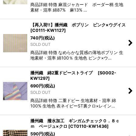
商品詳細 特徴 麻混ジャカード ボーダー柄 生地
素材・混率 綿87% 麻13% …
【再入荷!!】播州織 ポプリン ピンク×ウグイス
[
C0111-KW1127
]
740
円
(税込)
SOLD OUT
商品詳細 特徴 なめらかな質感の薄地ポプリン 生
地素材・混率 綿100％ 生地色 ピンク×ウ…
播州織 綿2重ドビーストライプ
[
S0002-
KW1297
]
690
円
(税込)
SOLD OUT
商品詳細 特徴 二重ドビー 生地素材・混率 綿
100% 生地色 表ネイビーST裏クロ×レイン…
播州織 撥水加工 ギンガムチェック０．８ｃ
ｍ ベージュ×クロ
[
CT0110-KW1436
]
590
円
(税込)