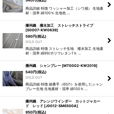
540
円
(税込)
商品詳細 特徴 ワッシャー加工（シワ感） 生地素
材・混率 綿100％ 生地色 …
播州織 撥水加工 ストレッチストライプ
[
S0007-KW0639
]
590
円
(税込)
SOLD OUT
商品詳細 特徴 ストレッチ生地 撥水加工 生地素
材・混率 綿99/ポリウレタン1％ …
播州織 シャンブレー
[
MT0002-KW2019
]
540
円
(税込)
SOLD OUT
商品詳細 特徴 細番手（60/1）を使用したシャン
ブレー生地 生地素材・混率 綿100％ …
播州織 アレンジワインダー カットジャカー
ド レッド
[
J0012-SM6500A
]
950
円
(税込)