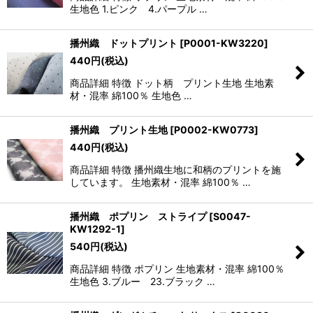
生地色 1.ピンク 4.パープル …
播州織 ドットプリント
[
P0001-KW3220
]
440
円
(税込)
商品詳細 特徴 ドット柄 プリント生地 生地素
材・混率 綿100％ 生地色 …
播州織 プリント生地
[
P0002-KW0773
]
440
円
(税込)
商品詳細 特徴 播州織生地に和柄のプリントを施
しています。 生地素材・混率 綿100％ …
播州織 ポプリン ストライプ
[
S0047-
KW1292-1
]
540
円
(税込)
商品詳細 特徴 ポプリン 生地素材・混率 綿100％
生地色 3.ブルー 23.ブラック …