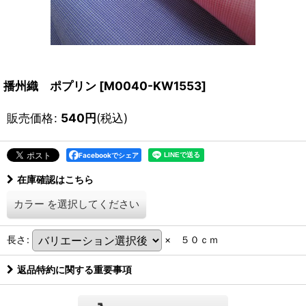
播州織 ポプリン
[
M0040-KW1553
]
販売価格
:
540
円
(税込)
Facebookでシェア
在庫確認はこちら
カラー
を選択してください
長さ
:
× ５０ｃｍ
返品特約に関する重要事項