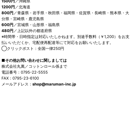
1500円
／沖縄県
1200円
／北海道
800円
／青森県・岩手県・秋田県・福岡県・佐賀県・長崎県・熊本県・大
分県・宮崎県・鹿児島県
600円
／宮城県・山形県・福島県
480円
／上記以外の都道府県
※時間帯・日時指定は対応いたしかねます。別途手数料（￥1,200）をお支
払いいただくか、宅配便再配達等にて対応をお願いいたします。
◯クリックポスト：全国一律250円
■その他お問い合わせに関しましては
株式会社丸萬／コットンロール係まで
電話番号：0795-22-5555
FAX：0795-23-6100
メールアドレス：
shop@maruman-inc.jp