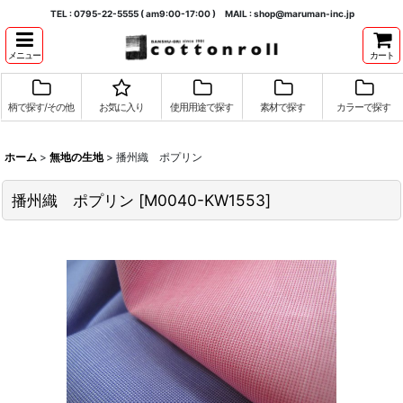
TEL : 0795-22-5555 ( am9:00-17:00 ) MAIL : shop@maruman-inc.jp
メニュー
カート
柄で探す/その他
お気に入り
使用用途で探す
素材で探す
カラーで探す
ホーム
>
無地の生地
>
播州織 ポプリン
播州織 ポプリン
[
M0040-KW1553
]