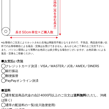
※お客様のご注文によりカットされた生地は再販売不能となりますので、不良品、商品送付違い以
外でのお客様都合による返品・交換はお受けできません。あらかじめご了承の上ご注文下さい。
また、パソコン環境により実際のお色目とは多少異なる場合がございますが、お色目違いによる
返品・交換もご容赦ください。
■お支払い方法
◯クレジットカード決済：VISA／MASTER／JCB／AMEX／DINERS
◯銀行振込
◯郵便振替
◯PayPayオンライン決済
■送料
◯通常配送商品代金の合計4000円以上のご注文は
送料無料
(ただし、沖縄
は除く)
◯通常の配送料の一覧(佐川急便使用)