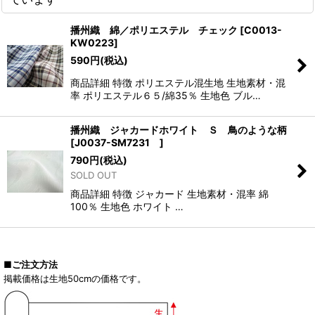
播州織 綿／ポリエステル チェック
[
C0013-
KW0223
]
590
円
(税込)
商品詳細 特徴 ポリエステル混生地 生地素材・混
率 ポリエステル６５/綿35％ 生地色 ブル…
播州織 ジャカードホワイト Ｓ 鳥のような柄
[
J0037-SM7231
]
790
円
(税込)
SOLD OUT
商品詳細 特徴 ジャカード 生地素材・混率 綿
100％ 生地色 ホワイト …
■ご注文方法
掲載価格は生地50cmの価格です。