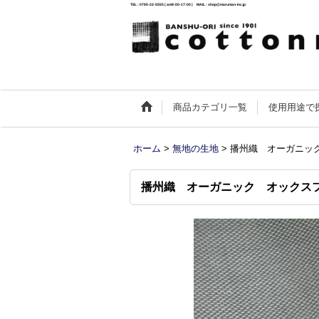
TEL : 0795-22-5555 ( am9:00-17:00 ) MAIL : shop@maruman-inc.jp
商品カテゴリ一覧
使用用途で
ホーム
>
無地の生地
>
播州織 オーガニッ
播州織 オーガニック オックス