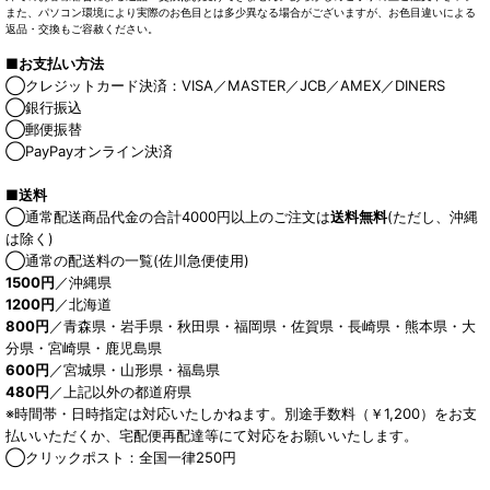
また、パソコン環境により実際のお色目とは多少異なる場合がございますが、お色目違いによる
返品・交換もご容赦ください。
■お支払い方法
◯クレジットカード決済：VISA／MASTER／JCB／AMEX／DINERS
◯銀行振込
◯郵便振替
◯PayPayオンライン決済
■送料
◯通常配送商品代金の合計4000円以上のご注文は
送料無料
(ただし、沖縄
は除く)
◯通常の配送料の一覧(佐川急便使用)
1500円
／沖縄県
1200円
／北海道
800円
／青森県・岩手県・秋田県・福岡県・佐賀県・長崎県・熊本県・大
分県・宮崎県・鹿児島県
600円
／宮城県・山形県・福島県
480円
／上記以外の都道府県
※時間帯・日時指定は対応いたしかねます。別途手数料（￥1,200）をお支
払いいただくか、宅配便再配達等にて対応をお願いいたします。
◯クリックポスト：全国一律250円