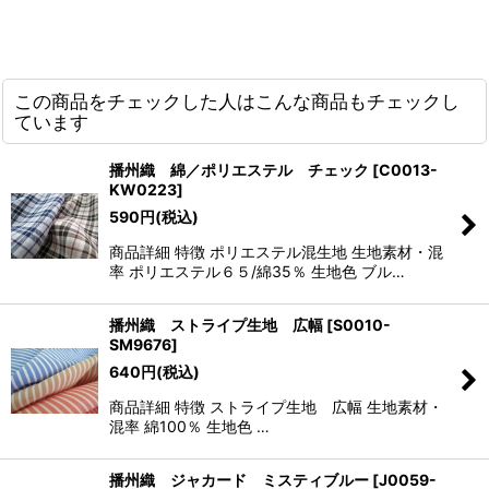
この商品をチェックした人はこんな商品もチェックし
ています
播州織 綿／ポリエステル チェック
[
C0013-
KW0223
]
590
円
(税込)
商品詳細 特徴 ポリエステル混生地 生地素材・混
率 ポリエステル６５/綿35％ 生地色 ブル…
播州織 ストライプ生地 広幅
[
S0010-
SM9676
]
640
円
(税込)
商品詳細 特徴 ストライプ生地 広幅 生地素材・
混率 綿100％ 生地色 …
播州織 ジャカード ミスティブルー
[
J0059-