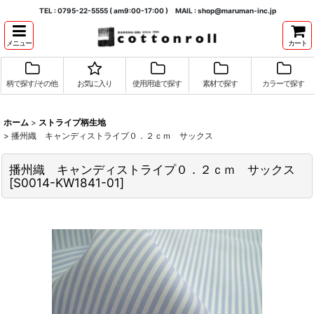
TEL : 0795-22-5555 ( am9:00-17:00 ) MAIL : shop@maruman-inc.jp
メニュー
カート
柄で探す/その他
お気に入り
使用用途で探す
素材で探す
カラーで探す
ホーム
>
ストライプ柄生地
>
播州織 キャンディストライプ０．２ｃｍ サックス
播州織 キャンディストライプ０．２ｃｍ サックス
[
S0014-KW1841-01
]