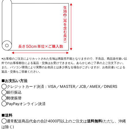
※お客様のご注文によりカットされた生地は再販売不能となりますので、不良品、商品送付違い以
外でのお客様都合による返品・交換はお受けできません。あらかじめご了承の上ご注文下さい。
また、パソコン環境により実際のお色目とは多少異なる場合がございますが、お色目違いによる
返品・交換もご容赦ください。
■お支払い方法
◯クレジットカード決済：VISA／MASTER／JCB／AMEX／DINERS
◯銀行振込
◯郵便振替
◯PayPayオンライン決済
■送料
◯通常配送商品代金の合計4000円以上のご注文は
送料無料
(ただし、沖縄
は除く)