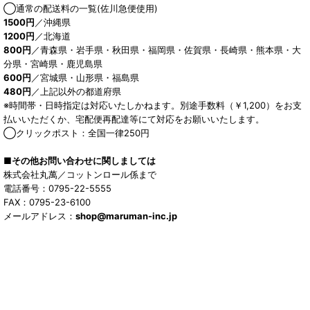
◯通常の配送料の一覧(佐川急便使用)
1500円
／沖縄県
1200円
／北海道
800円
／青森県・岩手県・秋田県・福岡県・佐賀県・長崎県・熊本県・大
分県・宮崎県・鹿児島県
600円
／宮城県・山形県・福島県
480円
／上記以外の都道府県
※時間帯・日時指定は対応いたしかねます。別途手数料（￥1,200）をお支
払いいただくか、宅配便再配達等にて対応をお願いいたします。
◯クリックポスト：全国一律250円
■その他お問い合わせに関しましては
株式会社丸萬／コットンロール係まで
電話番号：0795-22-5555
FAX：0795-23-6100
メールアドレス：
shop@maruman-inc.jp