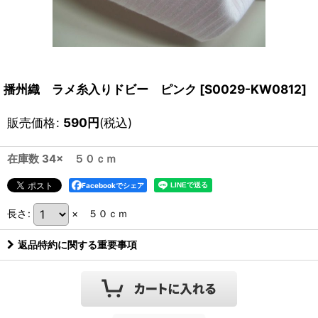
播州織 ラメ糸入りドビー ピンク
[
S0029-KW0812
]
販売価格
:
590
円
(税込)
在庫数 34× ５０ｃｍ
Facebookでシェア
長さ
:
× ５０ｃｍ
返品特約に関する重要事項