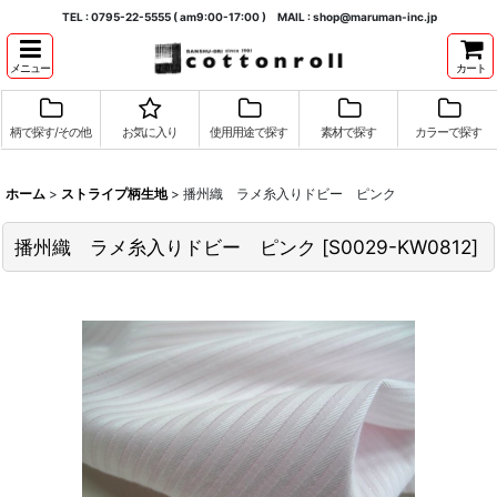
TEL : 0795-22-5555 ( am9:00-17:00 ) MAIL : shop@maruman-inc.jp
メニュー
カート
柄で探す/その他
お気に入り
使用用途で探す
素材で探す
カラーで探す
ホーム
>
ストライプ柄生地
>
播州織 ラメ糸入りドビー ピンク
播州織 ラメ糸入りドビー ピンク
[
S0029-KW0812
]