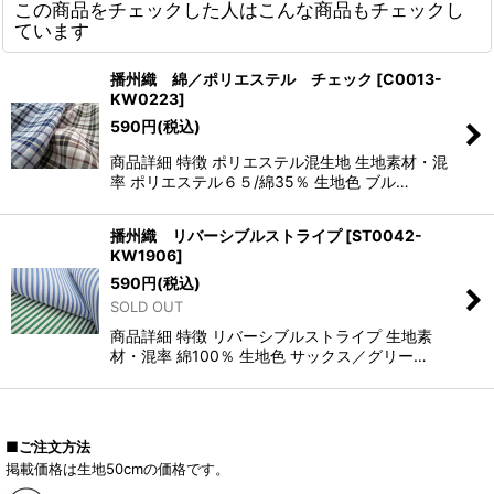
この商品をチェックした人はこんな商品もチェックし
ています
播州織 綿／ポリエステル チェック
[
C0013-
KW0223
]
590
円
(税込)
商品詳細 特徴 ポリエステル混生地 生地素材・混
率 ポリエステル６５/綿35％ 生地色 ブル…
播州織 リバーシブルストライプ
[
ST0042-
KW1906
]
590
円
(税込)
SOLD OUT
商品詳細 特徴 リバーシブルストライプ 生地素
材・混率 綿100％ 生地色 サックス／グリー…
■ご注文方法
掲載価格は生地50cmの価格です。