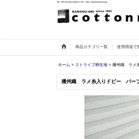
TEL : 0795-22-5555 ( am9:00-17:00 ) MAIL : shop@maruman-inc.jp
商品カテゴリ一覧
使用用途で
ホーム
>
ストライプ柄生地
>
播州織 ラメ
播州織 ラメ糸入りドビー パー