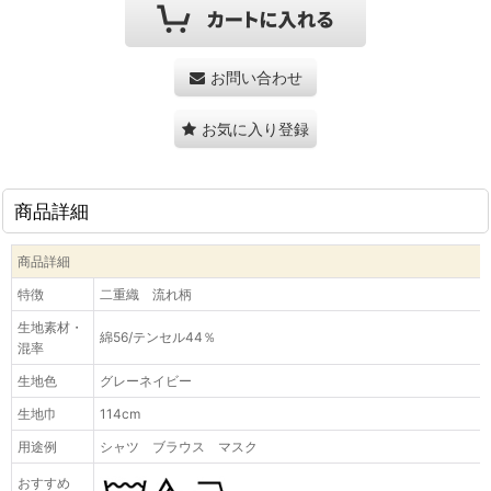
お問い合わせ
お気に入り登録
商品詳細
商品詳細
特徴
二重織 流れ柄
生地素材・
綿56/テンセル44％
混率
生地色
グレーネイビー
生地巾
114cm
用途例
シャツ ブラウス マスク
おすすめ