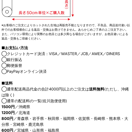
※お客様のご注文によりカットされた生地は再販売不能となりますので、不良品、商品送付違い以
外でのお客様都合による返品・交換はお受けできません。あらかじめご了承の上ご注文下さい。
また、パソコン環境により実際のお色目とは多少異なる場合がございますが、お色目違いによる
返品・交換もご容赦ください。
■お支払い方法
◯クレジットカード決済：VISA／MASTER／JCB／AMEX／DINERS
◯銀行振込
◯郵便振替
◯PayPayオンライン決済
■送料
◯通常配送商品代金の合計4000円以上のご注文は
送料無料
(ただし、沖縄
は除く)
◯通常の配送料の一覧(佐川急便使用)
1500円
／沖縄県
1200円
／北海道
800円
／青森県・岩手県・秋田県・福岡県・佐賀県・長崎県・熊本県・大
分県・宮崎県・鹿児島県
600円
／宮城県・山形県・福島県