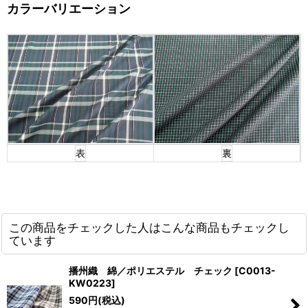
カラーバリエーション
表
裏
この商品をチェックした人はこんな商品もチェックし
ています
播州織 綿／ポリエステル チェック
[
C0013-
KW0223
]
590
円
(税込)