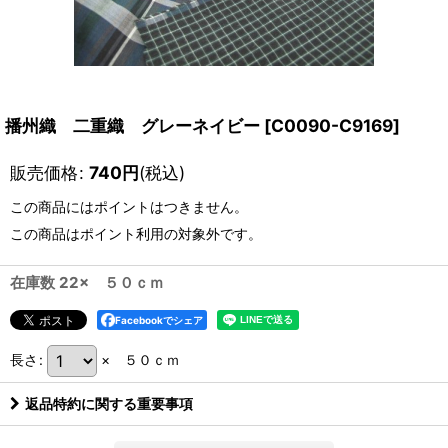
播州織 二重織 グレーネイビー
[
C0090-C9169
]
販売価格
:
740
円
(税込)
この商品にはポイントはつきません。
この商品はポイント利用の対象外です。
在庫数 22× ５０ｃｍ
Facebookでシェア
長さ
:
× ５０ｃｍ
返品特約に関する重要事項