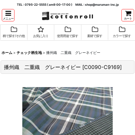
TEL : 0795-22-5555 ( am9:00-17:00 ) MAIL : shop@maruman-inc.jp
メニュー
カート
柄で探す/その他
お気に入り
使用用途で探す
素材で探す
カラーで探す
ホーム
>
チェック柄生地
>
播州織 二重織 グレーネイビー
播州織 二重織 グレーネイビー
[
C0090-C9169
]