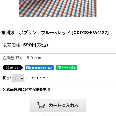
播州織 ポプリン ブルー×レッド
[
C0018-KW1127
]
販売価格
:
590
円
(税込)
在庫数 17× ５０ｃｍ
Facebookでシェア
長さ
:
× ５０ｃｍ
返品特約に関する重要事項