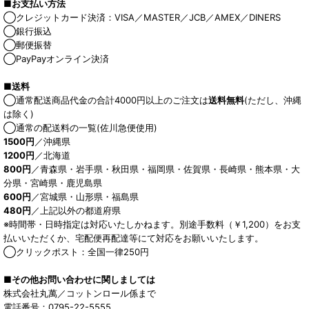
■お支払い方法
◯クレジットカード決済：VISA／MASTER／JCB／AMEX／DINERS
◯銀行振込
◯郵便振替
◯PayPayオンライン決済
■送料
◯通常配送商品代金の合計4000円以上のご注文は
送料無料
(ただし、沖縄
は除く)
◯通常の配送料の一覧(佐川急便使用)
1500円
／沖縄県
1200円
／北海道
800円
／青森県・岩手県・秋田県・福岡県・佐賀県・長崎県・熊本県・大
分県・宮崎県・鹿児島県
600円
／宮城県・山形県・福島県
480円
／上記以外の都道府県
※時間帯・日時指定は対応いたしかねます。別途手数料（￥1,200）をお支
払いいただくか、宅配便再配達等にて対応をお願いいたします。
◯クリックポスト：全国一律250円
■その他お問い合わせに関しましては
株式会社丸萬／コットンロール係まで
電話番号：0795-22-5555