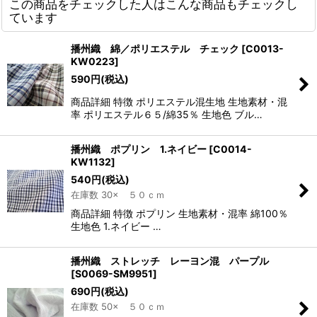
この商品をチェックした人はこんな商品もチェックし
ています
播州織 綿／ポリエステル チェック
[
C0013-
KW0223
]
590
円
(税込)
商品詳細 特徴 ポリエステル混生地 生地素材・混
率 ポリエステル６５/綿35％ 生地色 ブル…
播州織 ポプリン 1.ネイビー
[
C0014-
KW1132
]
540
円
(税込)
在庫数 30× ５０ｃｍ
商品詳細 特徴 ポプリン 生地素材・混率 綿100％
生地色 1.ネイビー …
播州織 ストレッチ レーヨン混 パープル
[
S0069-SM9951
]
690
円
(税込)
在庫数 50× ５０ｃｍ