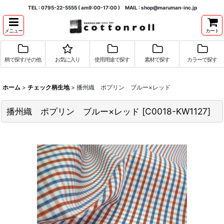
TEL : 0795-22-5555 ( am9:00-17:00 ) MAIL : shop@maruman-inc.jp
メニュー
カート
柄で探す/その他
お気に入り
使用用途で探す
素材で探す
カラーで探す
ホーム
>
チェック柄生地
>
播州織 ポプリン ブルー×レッド
播州織 ポプリン ブルー×レッド
[
C0018-KW1127
]