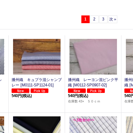
1
2
3
次
»
ル
播州織 キュプラ混シャンブ
播州織 レーヨン混ピンク平
播州
レー
[
M0111-SP1124-01
]
織
[
M0112-SP0907-02
]
織
[
M
540円
(税込)
540円
(税込)
540
在庫数 43× ５０ｃｍ
在庫数