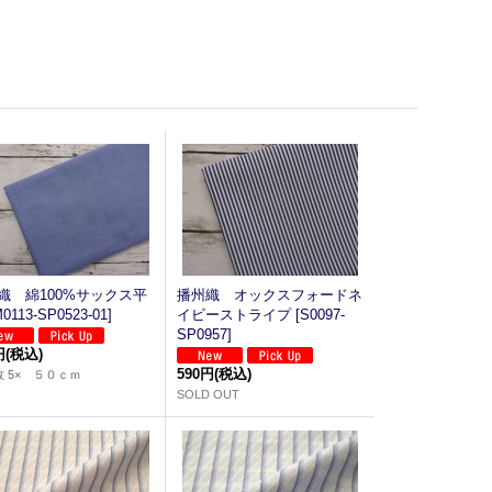
織 綿100%サックス平
播州織 オックスフォードネ
0113-SP0523-01
]
イビーストライプ
[
S0097-
SP0957
]
円
(税込)
590円
(税込)
 5× ５０ｃｍ
SOLD OUT