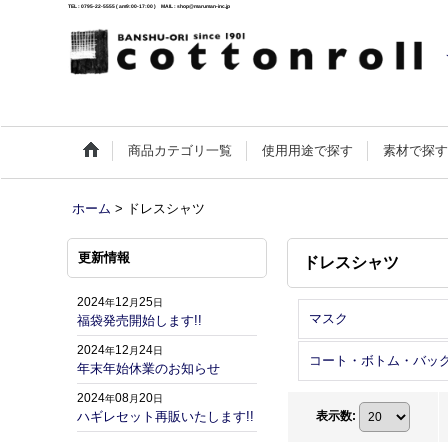
TEL : 0795-22-5555 ( am9:00-17:00 ) MAIL : shop@maruman-inc.jp
商品カテゴリ一覧
使用用途で探す
素材で探
ホーム
>
ドレスシャツ
更新情報
ドレスシャツ
2024
12
25
年
月
日
マスク
福袋発売開始します!!
2024
12
24
年
月
日
コート・ボトム・バッ
年末年始休業のお知らせ
2024
08
20
年
月
日
ハギレセット再販いたします!!
表示数
: