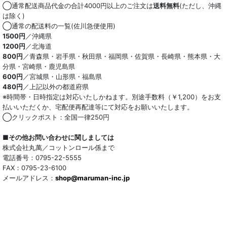
◯通常配送商品代金の合計4000円以上のご注文は
送料無料
(ただし、沖縄
は除く)
◯通常の配送料の一覧(佐川急便使用)
1500円
／沖縄県
1200円
／北海道
800円
／青森県・岩手県・秋田県・福岡県・佐賀県・長崎県・熊本県・大
分県・宮崎県・鹿児島県
600円
／宮城県・山形県・福島県
480円
／上記以外の都道府県
※時間帯・日時指定は対応いたしかねます。別途手数料（￥1,200）をお支
払いいただくか、宅配便再配達等にて対応をお願いいたします。
◯クリックポスト：全国一律250円
■その他お問い合わせに関しましては
株式会社丸萬／コットンロール係まで
電話番号：0795-22-5555
FAX：0795-23-6100
メールアドレス：
shop@maruman-inc.jp