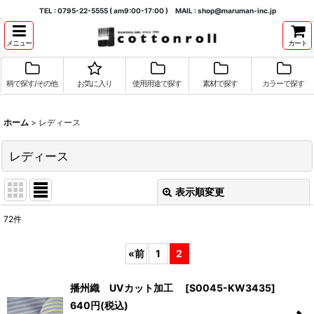
TEL : 0795-22-5555 ( am9:00-17:00 ) MAIL : shop@maruman-inc.jp
メニュー
カート
柄で探す/その他
お気に入り
使用用途で探す
素材で探す
カラーで探す
ホーム
>
レディース
レディース
表示順変更
閉じる
72
件
表示数
:
«
前
1
2
並び順
:
播州織 UVカット加工
[
S0045-KW3435
]
640
円
(税込)
絞り込む