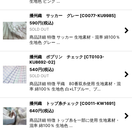
生地色 ピンク …
播州織 サッカー グレー
[
C0077-KU9985
]
590
円
(税込)
SOLD OUT
商品詳細 特徴 サッカー 生地素材・混率 綿100％
生地色 グレー …
播州織 ポプリン チェック
[
CT0103-
KU8692-02
]
540
円
(税込)
SOLD OUT
商品詳細 特徴 平織 80番双糸使用 生地素材・混
率 綿100％ 生地色 白×LTブルー、ブ…
播州織 トップ糸チェック
[
C0011-KW1691
]
640
円
(税込)
商品詳細 特徴 トップ糸を一部に使用 生地素材・
混率 綿100％ 生地色 …