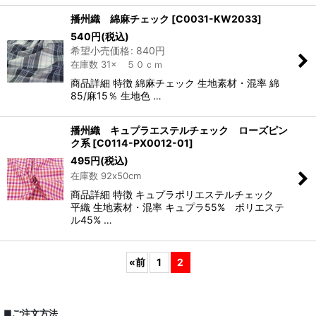
播州織 綿麻チェック
[
C0031-KW2033
]
540
円
(税込)
希望小売価格
:
840
円
在庫数 31× ５０ｃｍ
商品詳細 特徴 綿麻チェック 生地素材・混率 綿
85/麻15％ 生地色 …
播州織 キュプラエステルチェック ローズピン
ク系
[
C0114-PX0012-01
]
495
円
(税込)
在庫数 92x50cm
商品詳細 特徴 キュプラポリエステルチェック
平織 生地素材・混率 キュプラ55% ポリエステ
ル45% …
«
前
1
2
■ご注文方法