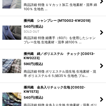
商品詳細 特徴 ＵＶカット加工 生地素材・混率 綿
100％ 生地色 …
播州織 シャンブレー
[
MT0002-KW2019
]
540
円
(税込)
SOLD OUT
商品詳細 特徴 細番手（60/1）を使用したシャン
ブレー生地 生地素材・混率 綿100％ …
播州織 綿／ポリエステル チェック
[
C0013-
KW0223
]
590
円
(税込)
商品詳細 特徴 ポリエステル混生地 生地素材・混
率 ポリエステル６５/綿35％ 生地色 ブル…
播州織 金糸入りチェック生地
[
C0032-
KW1573
]
540
円
(税込)
商品詳細 特徴 金糸入り生地 生地素材・混率 ポリ