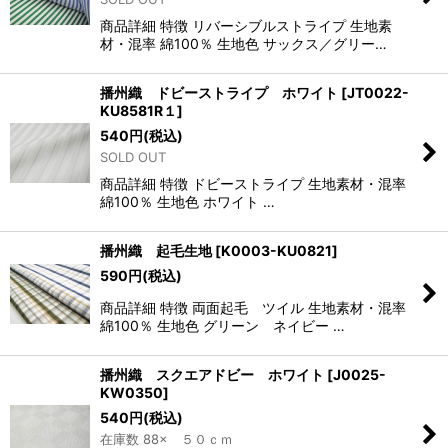
商品詳細 特徴 リバーシブルストライプ 生地素
材・混率 綿100％ 生地色 サックス／グリー…
播州織 ドビーストライプ ホワイト
[
JT0022-
KU8581R１
]
540
円
(税込)
SOLD OUT
商品詳細 特徴 ドビーストライプ 生地素材・混率
綿100％ 生地色 ホワイト …
播州織 起毛生地
[
K0003-KU0821
]
590
円
(税込)
商品詳細 特徴 両面起毛 ツイル 生地素材・混率
綿100％ 生地色 グリーン ネイビー …
播州織 スクエアドビー ホワイト
[
J0025-
KW0350
]
540
円
(税込)
在庫数 88× ５０ｃｍ