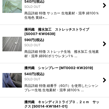
540
円
(税込)
SOLD OUT
商品詳細 特徴 サッカー 生地素材・混率 綿100％
生地色 黄緑×…
播州織 撥水加工 ストレッチストライプ
[
S0007-KW0639
]
590
円
(税込)
SOLD OUT
商品詳細 特徴 ストレッチ生地 撥水加工 生地素
材・混率 綿99/ポリウレタン1％ …
播州織 シャンブレー
[
MT0002-KW2019
]
540
円
(税込)
SOLD OUT
商品詳細 特徴 細番手（60/1）を使用したシャン
ブレー生地 生地素材・混率 綿100％ …
播州織 キャンディストライプ０．２ｃｍ サッ
クス
[
S0014-KW1841-01
]