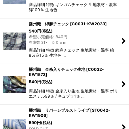
商品詳細 特徴 ギンガムチェック 生地素材・混率
綿100％ 生地色 …
播州織 綿麻チェック
[
C0031-KW2033
]
540
円
(税込)
希望小売価格
:
840
円
在庫数 31× ５０ｃｍ
商品詳細 特徴 綿麻チェック 生地素材・混率 綿
85/麻15％ 生地色 …
播州織 金糸入りチェック生地
[
C0032-
KW1573
]
540
円
(税込)
商品詳細 特徴 金糸入り生地 生地素材・混率 ポリ
エステル99％ / キュプラ1％ …
播州織 リバーシブルストライプ
[
ST0042-
KW1906
]
590
円
(税込)
SOLD OUT