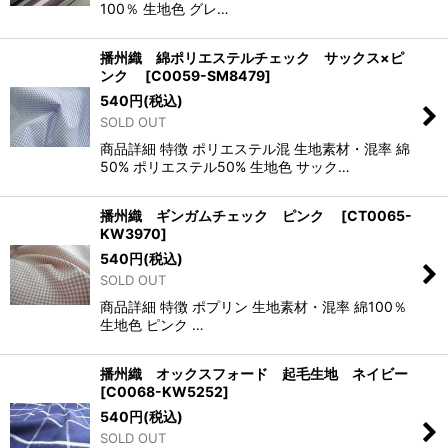
100％ 生地色 グレ…
播州織 綿ポリエステルチェック サックス×ピ
ンク
[
C0059-SM8479
]
540
円
(税込)
SOLD OUT
商品詳細 特徴 ポリエステル混 生地素材・混率 綿
50% ポリエステル50% 生地色 サック…
播州織 ギンガムチェック ピンク
[
CT0065-
KW3970
]
540
円
(税込)
SOLD OUT
商品詳細 特徴 ポプリン 生地素材・混率 綿100％
生地色 ピンク …
播州織 オックスフォード 起毛生地 ネイビー
[
C0068-KW5252
]
540
円
(税込)
SOLD OUT