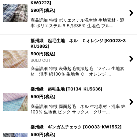
KW0223
]
590
円
(税込)
商品詳細 特徴 ポリエステル混生地 生地素材・混
率 ポリエステル６５/綿35％ 生地色 ブル…
播州織 起毛生地 ネル Ｃオレンジ
[
K0023-3
KU3882
]
590
円
(税込)
SOLD OUT
商品詳細 特徴 表薄起毛裏深起毛 ツイル 生地素
材・混率 綿100％ 生地色 Ｃ オレンジ …
播州織 起毛生地
[
T0134-KU5636
]
590
円
(税込)
商品詳細 特徴 両面起毛 ネル 生地素材・混率 綿
100％ 生地色 ピンク サックス クリー…
播州織 ギンガムチェック
[
C0033-KW1552
]
590
円
(税込)