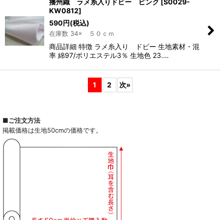
播州織 ラメ糸入りドビー ピンク
[
S0029-
KW0812
]
590
円
(税込)
在庫数 34× ５０ｃｍ
商品詳細 特徴 ラメ糸入り ドビー 生地素材・混
率 綿97/ポリエステル3％ 生地色 23.…
1
2
次
»
■ご注文方法
掲載価格は生地50cmの価格です。