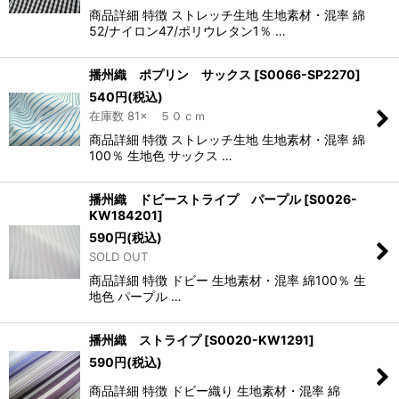
商品詳細 特徴 ストレッチ生地 生地素材・混率 綿
52/ナイロン47/ポリウレタン1％ …
播州織 ポプリン サックス
[
S0066-SP2270
]
540
円
(税込)
在庫数 81× ５０ｃｍ
商品詳細 特徴 ストレッチ生地 生地素材・混率 綿
100％ 生地色 サックス …
播州織 ドビーストライプ パープル
[
S0026-
KW184201
]
590
円
(税込)
SOLD OUT
商品詳細 特徴 ドビー 生地素材・混率 綿100％ 生
地色 パープル …
播州織 ストライプ
[
S0020-KW1291
]
590
円
(税込)
商品詳細 特徴 ドビー織り 生地素材・混率 綿