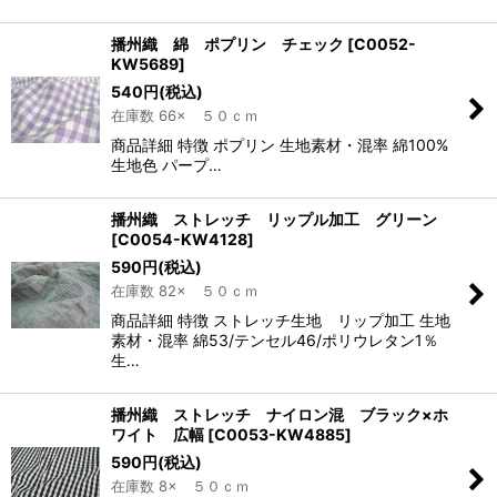
播州織 綿 ポプリン チェック
[
C0052-
KW5689
]
540
円
(税込)
在庫数 66× ５０ｃｍ
商品詳細 特徴 ポプリン 生地素材・混率 綿100%
生地色 パープ…
播州織 ストレッチ リップル加工 グリーン
[
C0054-KW4128
]
590
円
(税込)
在庫数 82× ５０ｃｍ
商品詳細 特徴 ストレッチ生地 リップ加工 生地
素材・混率 綿53/テンセル46/ポリウレタン1％
生…
播州織 ストレッチ ナイロン混 ブラック×ホ
ワイト 広幅
[
C0053-KW4885
]
590
円
(税込)
在庫数 8× ５０ｃｍ