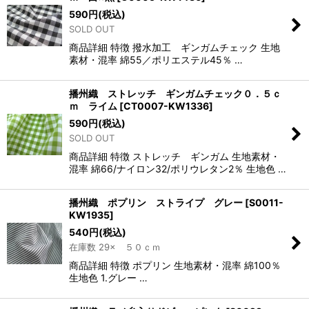
590
円
(税込)
SOLD OUT
商品詳細 特徴 撥水加工 ギンガムチェック 生地
素材・混率 綿55／ポリエステル45％ …
播州織 ストレッチ ギンガムチェック０．５ｃ
ｍ ライム
[
CT0007-KW1336
]
590
円
(税込)
SOLD OUT
商品詳細 特徴 ストレッチ ギンガム 生地素材・
混率 綿66/ナイロン32/ポリウレタン2％ 生地色 …
播州織 ポプリン ストライプ グレー
[
S0011-
KW1935
]
540
円
(税込)
在庫数 29× ５０ｃｍ
商品詳細 特徴 ポプリン 生地素材・混率 綿100％
生地色 1.グレー …