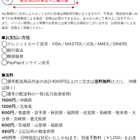
※お客様のご注文によりカットされた生地は再販売不能となりますので、不良品、商品送付違い以
外でのお客様都合による返品・交換はお受けできません。あらかじめご了承の上ご注文下さい。
また、パソコン環境により実際のお色目とは多少異なる場合がございますが、お色目違いによる
返品・交換もご容赦ください。
■お支払い方法
◯クレジットカード決済：VISA／MASTER／JCB／AMEX／DINERS
◯銀行振込
◯郵便振替
◯PayPayオンライン決済
■送料
◯通常配送商品代金の合計4000円以上のご注文は
送料無料
(ただし、沖縄
は除く)
◯通常の配送料の一覧(佐川急便使用)
1500円
／沖縄県
1200円
／北海道
800円
／青森県・岩手県・秋田県・福岡県・佐賀県・長崎県・熊本県・大
分県・宮崎県・鹿児島県
600円
／宮城県・山形県・福島県
480円
／上記以外の都道府県
※時間帯・日時指定は対応いたしかねます。別途手数料（￥1,200）をお支