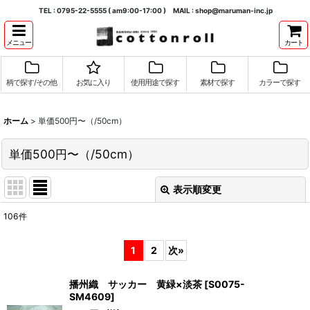
TEL : 0795-22-5555 ( am9:00-17:00 ) MAIL : shop@maruman-inc.jp
メニュー
カート
柄で探す/その他
お気に入り
使用用途で探す
素材で探す
カラーで探す
ホーム
>
単価500円〜（/50cm）
単価500円〜（/50cm）
表示順変更
閉じる
106
件
表示数
:
1
2
次
»
並び順
:
播州織 サッカー 黄緑×淡茶
[
S0075-
SM4609
]
絞り込む