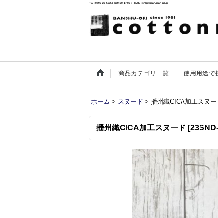
TEL : 0795-22-5555 ( am9:00-17:00 ) MAIL : shop@maruman-inc.jp
商品カテゴリ一覧
使用用途で
ホーム
>
スヌード
>
播州織CICA加工スヌー
播州織CICA加工スヌード
[
23SND