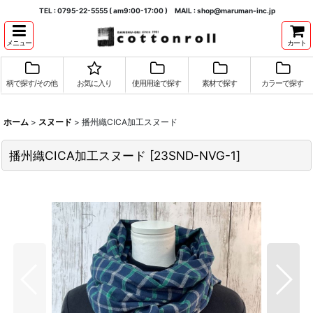
TEL : 0795-22-5555 ( am9:00-17:00 ) MAIL : shop@maruman-inc.jp
メニュー
カート
柄で探す/その他
お気に入り
使用用途で探す
素材で探す
カラーで探す
ホーム
>
スヌード
>
播州織CICA加工スヌード
播州織CICA加工スヌード
[
23SND-NVG-1
]