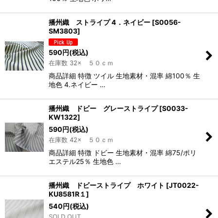
播州織 ストライプ 4．ネイビー
[
S0056-
SM3803
]
590
円
(税込)
在庫数 32× ５０ｃｍ
商品詳細 特徴 ツイル 生地素材・混率 綿100％ 生
地色 4.ネイビー …
播州織 ドビー グレーストライプ
[
S0033-
KW1322
]
590
円
(税込)
在庫数 42× ５０ｃｍ
商品詳細 特徴 ドビー 生地素材・混率 綿75/ポリ
エステル25％ 生地色 …
播州織 ドビーストライプ ホワイト
[
JT0022-
KU8581R１
]
540
円
(税込)
SOLD OUT