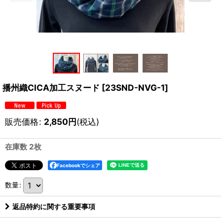
播州織CICA加工スヌード
[
23SND-NVG-1
]
販売価格
:
2,850
円
(税込)
在庫数 2枚
Facebookでシェア
数量
:
返品特約に関する重要事項