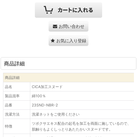
お問い合わせ
お気に入り登録
商品詳細
商品詳細
品名
CICA加工スヌード
製品混率
綿100％
品番
23SND-NBR-2
洗濯方法
洗濯ネットをご使用ください
ツボクサエキス配合の起毛を加工を両面に施しているので、
特徴
肌触りもよくしっとりあたたかいスヌードです。