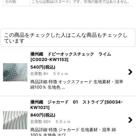
その他
こちらは製品(スヌード）です。生地の販売ではありません。
この商品をチェックした人はこんな商品もチェックし
ています
播州織 ドビーオックスチェック ライム
[
C0020-KW1153
]
540
円
(税込)
在庫数 8× ５０ｃｍ
商品詳細 特徴 オックスフォード 生地素材・混率
綿100％ 生地色 …
播州織 ジャカード 01 ストライプ
[
S0034-
KW1021
]
840
円
(税込)
在庫数 60× ５０ｃｍ
商品詳細 特徴 ジャカード 生地素材・混率 綿
100％ 生地色 ホワ…