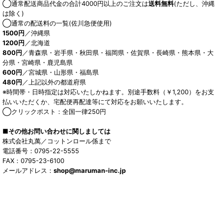
◯通常配送商品代金の合計4000円以上のご注文は
送料無料
(ただし、沖縄
は除く)
◯通常の配送料の一覧(佐川急便使用)
1500円
／沖縄県
1200円
／北海道
800円
／青森県・岩手県・秋田県・福岡県・佐賀県・長崎県・熊本県・大
分県・宮崎県・鹿児島県
600円
／宮城県・山形県・福島県
480円
／上記以外の都道府県
※時間帯・日時指定は対応いたしかねます。別途手数料（￥1,200）をお支
払いいただくか、宅配便再配達等にて対応をお願いいたします。
◯クリックポスト：全国一律250円
■その他お問い合わせに関しましては
株式会社丸萬／コットンロール係まで
電話番号：0795-22-5555
FAX：0795-23-6100
メールアドレス：
shop@maruman-inc.jp