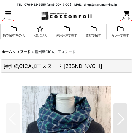
TEL : 0795-22-5555 ( am9:00-17:00 ) MAIL : shop@maruman-inc.jp
メニュー
カート
柄で探す/その他
お気に入り
使用用途で探す
素材で探す
カラーで探す
ホーム
>
スヌード
>
播州織CICA加工スヌード
播州織CICA加工スヌード
[
23SND-NVG-1
]