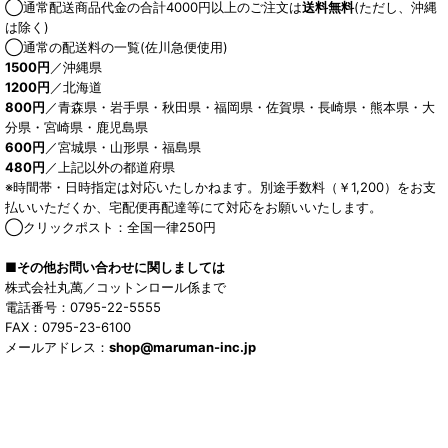
◯通常配送商品代金の合計4000円以上のご注文は
送料無料
(ただし、沖縄
は除く)
◯通常の配送料の一覧(佐川急便使用)
1500円
／沖縄県
1200円
／北海道
800円
／青森県・岩手県・秋田県・福岡県・佐賀県・長崎県・熊本県・大
分県・宮崎県・鹿児島県
600円
／宮城県・山形県・福島県
480円
／上記以外の都道府県
※時間帯・日時指定は対応いたしかねます。別途手数料（￥1,200）をお支
払いいただくか、宅配便再配達等にて対応をお願いいたします。
◯クリックポスト：全国一律250円
■その他お問い合わせに関しましては
株式会社丸萬／コットンロール係まで
電話番号：0795-22-5555
FAX：0795-23-6100
メールアドレス：
shop@maruman-inc.jp