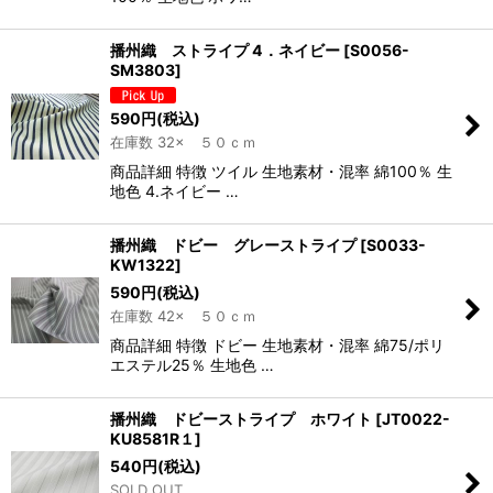
播州織 ストライプ 4．ネイビー
[
S0056-
SM3803
]
590
円
(税込)
在庫数 32× ５０ｃｍ
商品詳細 特徴 ツイル 生地素材・混率 綿100％ 生
地色 4.ネイビー …
播州織 ドビー グレーストライプ
[
S0033-
KW1322
]
590
円
(税込)
在庫数 42× ５０ｃｍ
商品詳細 特徴 ドビー 生地素材・混率 綿75/ポリ
エステル25％ 生地色 …
播州織 ドビーストライプ ホワイト
[
JT0022-
KU8581R１
]
540
円
(税込)
SOLD OUT