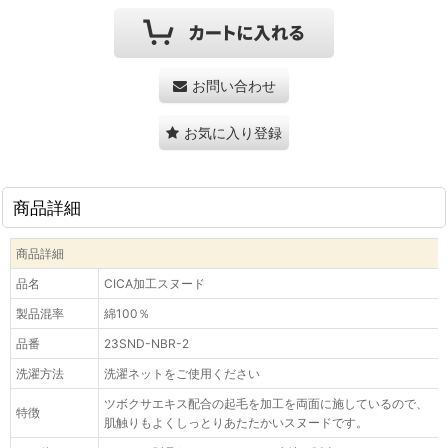
お問い合わせ
お気に入り登録
商品詳細
商品詳細
品名
CICA加工スヌード
製品混率
綿100％
品番
23SND-NBR-2
洗濯方法
洗濯ネットをご使用ください
ツボクサエキス配合の起毛を加工を両面に施しているので、
特徴
肌触りもよくしっとりあたたかいスヌードです。