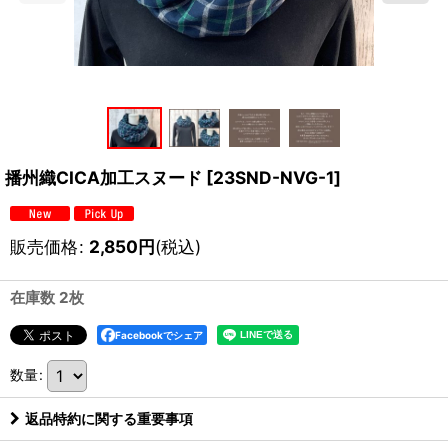
播州織CICA加工スヌード
[
23SND-NVG-1
]
販売価格
:
2,850
円
(税込)
在庫数 2枚
Facebookでシェア
数量
:
返品特約に関する重要事項