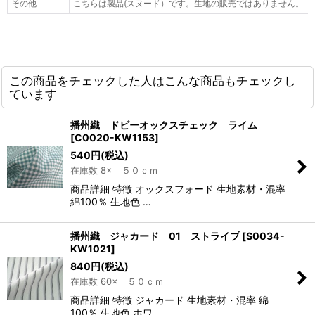
その他
こちらは製品(スヌード）です。生地の販売ではありません。
この商品をチェックした人はこんな商品もチェックし
ています
播州織 ドビーオックスチェック ライム
[
C0020-KW1153
]
540
円
(税込)
在庫数 8× ５０ｃｍ
商品詳細 特徴 オックスフォード 生地素材・混率
綿100％ 生地色 …
播州織 ジャカード 01 ストライプ
[
S0034-
KW1021
]
840
円
(税込)
在庫数 60× ５０ｃｍ
商品詳細 特徴 ジャカード 生地素材・混率 綿
100％ 生地色 ホワ…