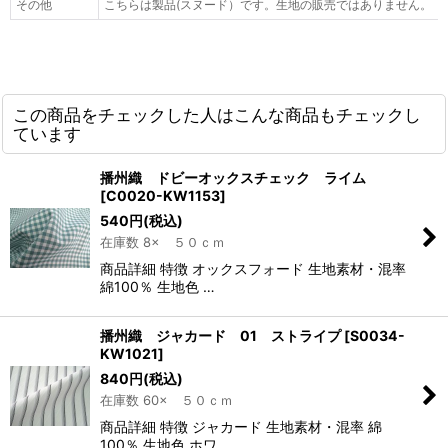
その他
こちらは製品(スヌード）です。生地の販売ではありません。
この商品をチェックした人はこんな商品もチェックし
ています
播州織 ドビーオックスチェック ライム
[
C0020-KW1153
]
540
円
(税込)
在庫数 8× ５０ｃｍ
商品詳細 特徴 オックスフォード 生地素材・混率
綿100％ 生地色 …
播州織 ジャカード 01 ストライプ
[
S0034-
KW1021
]
840
円
(税込)
在庫数 60× ５０ｃｍ
商品詳細 特徴 ジャカード 生地素材・混率 綿
100％ 生地色 ホワ…