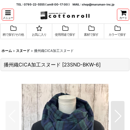
TEL : 0795-22-5555 ( am9:00-17:00 ) MAIL : shop@maruman-inc.jp
メニュー
カート
柄で探す/その他
お気に入り
使用用途で探す
素材で探す
カラーで探す
ホーム
>
スヌード
>
播州織CICA加工スヌード
播州織CICA加工スヌード
[
23SND-BKW-6
]