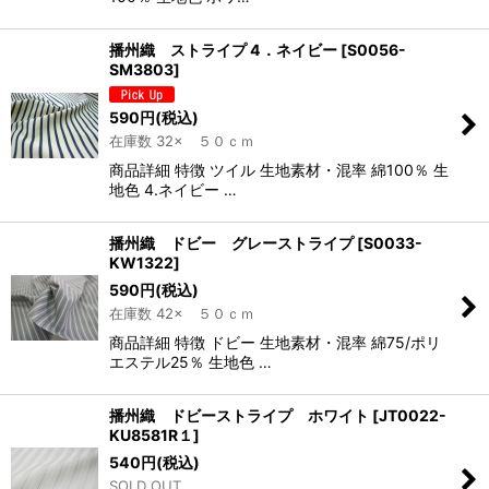
播州織 ストライプ 4．ネイビー
[
S0056-
SM3803
]
590
円
(税込)
在庫数 32× ５０ｃｍ
商品詳細 特徴 ツイル 生地素材・混率 綿100％ 生
地色 4.ネイビー …
播州織 ドビー グレーストライプ
[
S0033-
KW1322
]
590
円
(税込)
在庫数 42× ５０ｃｍ
商品詳細 特徴 ドビー 生地素材・混率 綿75/ポリ
エステル25％ 生地色 …
播州織 ドビーストライプ ホワイト
[
JT0022-
KU8581R１
]
540
円
(税込)
SOLD OUT