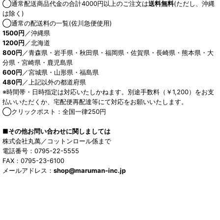
◯通常配送商品代金の合計4000円以上のご注文は
送料無料
(ただし、沖縄
は除く)
◯通常の配送料の一覧(佐川急便使用)
1500円
／沖縄県
1200円
／北海道
800円
／青森県・岩手県・秋田県・福岡県・佐賀県・長崎県・熊本県・大
分県・宮崎県・鹿児島県
600円
／宮城県・山形県・福島県
480円
／上記以外の都道府県
※時間帯・日時指定は対応いたしかねます。別途手数料（￥1,200）をお支
払いいただくか、宅配便再配達等にて対応をお願いいたします。
◯クリックポスト：全国一律250円
■その他お問い合わせに関しましては
株式会社丸萬／コットンロール係まで
電話番号：0795-22-5555
FAX：0795-23-6100
メールアドレス：
shop@maruman-inc.jp