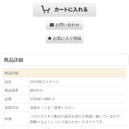
お問い合わせ
お気に入り登録
商品詳細
商品詳細
品名
CICA加工スヌード
製品混率
綿100％
品番
23SND-NBR-2
洗濯方法
洗濯ネットをご使用ください
ツボクサエキス配合の起毛を加工を両面に施しているので、
特徴
肌触りもよくしっとりあたたかいスヌードです。