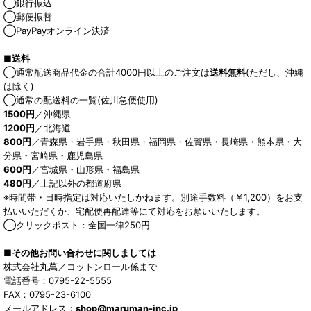
◯銀行振込
◯郵便振替
◯PayPayオンライン決済
■送料
◯通常配送商品代金の合計4000円以上のご注文は
送料無料
(ただし、沖縄
は除く)
◯通常の配送料の一覧(佐川急便使用)
1500円
／沖縄県
1200円
／北海道
800円
／青森県・岩手県・秋田県・福岡県・佐賀県・長崎県・熊本県・大
分県・宮崎県・鹿児島県
600円
／宮城県・山形県・福島県
480円
／上記以外の都道府県
※時間帯・日時指定は対応いたしかねます。別途手数料（￥1,200）をお支
払いいただくか、宅配便再配達等にて対応をお願いいたします。
◯クリックポスト：全国一律250円
■その他お問い合わせに関しましては
株式会社丸萬／コットンロール係まで
電話番号：0795-22-5555
FAX：0795-23-6100
メールアドレス：
shop@maruman-inc.jp