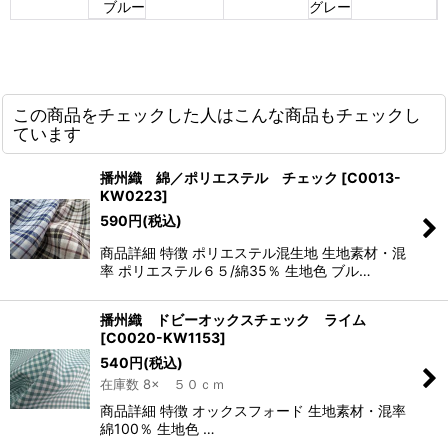
ブルー
グレー
この商品をチェックした人はこんな商品もチェックし
ています
播州織 綿／ポリエステル チェック
[
C0013-
KW0223
]
590
円
(税込)
商品詳細 特徴 ポリエステル混生地 生地素材・混
率 ポリエステル６５/綿35％ 生地色 ブル…
播州織 ドビーオックスチェック ライム
[
C0020-KW1153
]
540
円
(税込)
在庫数 8× ５０ｃｍ
商品詳細 特徴 オックスフォード 生地素材・混率
綿100％ 生地色 …