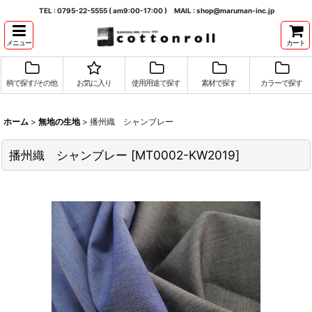
TEL : 0795-22-5555 ( am9:00-17:00 ) MAIL : shop@maruman-inc.jp
メニュー
カート
柄で探す/その他
お気に入り
使用用途で探す
素材で探す
カラーで探す
ホーム
>
無地の生地
>
播州織 シャンブレー
播州織 シャンブレー
[
MT0002-KW2019
]