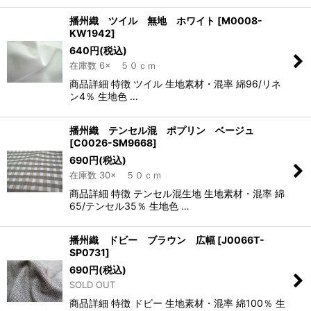
播州織 ツイル 無地 ホワイト
[
M0008-
KW1942
]
640
円
(税込)
在庫数 6× ５０ｃｍ
商品詳細 特徴 ツイル 生地素材・混率 綿96/リネ
ン4％ 生地色 …
播州織 テンセル混 ポプリン ベージュ
[
C0026-SM9668
]
690
円
(税込)
在庫数 30× ５０ｃｍ
商品詳細 特徴 テンセル混生地 生地素材・混率 綿
65/テンセル35％ 生地色 …
播州織 ドビー ブラウン 広幅
[
J0066T-
SP0731
]
690
円
(税込)
SOLD OUT
商品詳細 特徴 ドビー 生地素材・混率 綿100％ 生