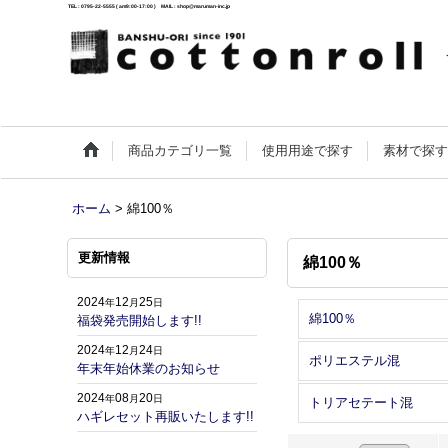
TEL : 0795-22-5555 ( am9:00-17:00 ) MAIL : shop@maruman-inc.jp
商品カテゴリ一覧
使用用途で探す
素材で探
ホーム
>
綿100％
更新情報
綿100％
2024
12
25
年
月
日
綿100％
福袋発売開始します!!
2024
12
24
年
月
日
ポリエステル混
年末年始休業のお知らせ
2024
08
20
年
月
日
トリアセテート混
ハギレセット再販いたします!!