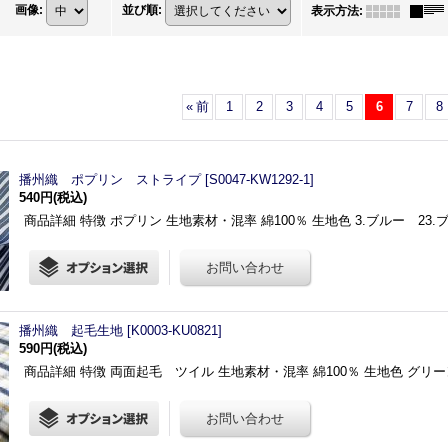
画像
:
並び順
:
表示方法
:
«
前
1
2
3
4
5
6
7
8
播州織 ポプリン ストライプ
[
S0047-KW1292-1
]
540円
(税込)
商品詳細 特徴 ポプリン 生地素材・混率 綿100％ 生地色 3.ブルー 23.
播州織 起毛生地
[
K0003-KU0821
]
590円
(税込)
商品詳細 特徴 両面起毛 ツイル 生地素材・混率 綿100％ 生地色 グリ