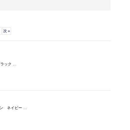
次
»
ブラック …
ーン ネイビー …