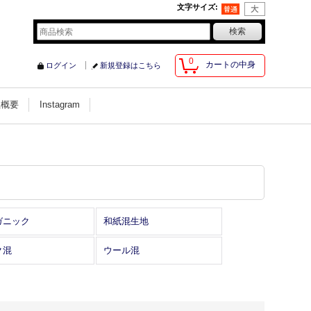
文字サイズ
:
0
カートの中身
ログイン
新規登録はこちら
社概要
Instagram
ガニック
和紙混生地
ク混
ウール混