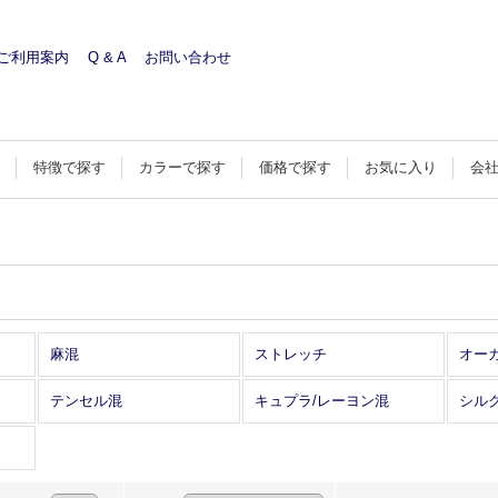
ご利用案内
Q & A
お問い合わせ
す
特徴で探す
カラーで探す
価格で探す
お気に入り
会
麻混
ストレッチ
オー
テンセル混
キュプラ/レーヨン混
シル