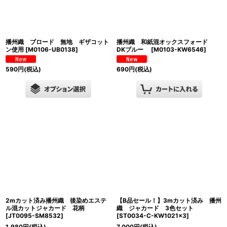
播州織 ブロード 無地 ギザコット
播州織 和紙混オックスフォード
ン使用
[
M0106-UB0138
]
DKブルー
[
M0103-KW6546
]
590
円
(税込)
690
円
(税込)
2mカット済み播州織 後染めエステ
【B品セール！】3mカット済み 播州
ル混カットジャカード 花柄
織 ジャカード 3色セット
[
JT0095-SM8532
]
[
ST0034-C-KW1021×3
]
1,980
円
(税込)
7,000
円
(税込)