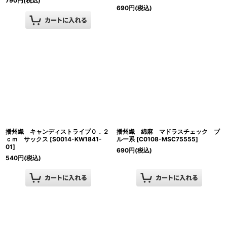
790
円
(税込)
690
円
(税込)
播州織 キャンディストライプ０．２
播州織 綿麻 マドラスチェック ブ
ｃｍ サックス
[
S0014-KW1841-
ルー系
[
C0108-MSC75555
]
01
]
690
円
(税込)
540
円
(税込)