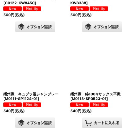
[
C0122-KW8450
]
KW8388
]
560
円
(税込)
560
円
(税込)
播州織 キュプラ混シャンブレー
播州織 綿100%サックス平織
[
M0111-SP1124-01
]
[
M0113-SP0523-01
]
540
円
(税込)
540
円
(税込)