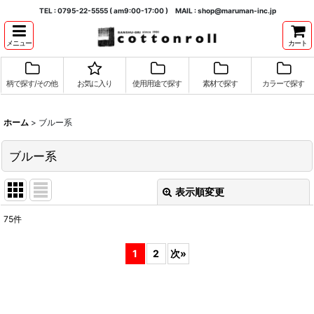
TEL : 0795-22-5555 ( am9:00-17:00 ) MAIL : shop@maruman-inc.jp
メニュー
カート
柄で探す/その他
お気に入り
使用用途で探す
素材で探す
カラーで探す
ホーム
>
ブルー系
ブルー系
表示順変更
閉じる
75
件
表示数
:
1
2
次
»
並び順
:
絞り込む