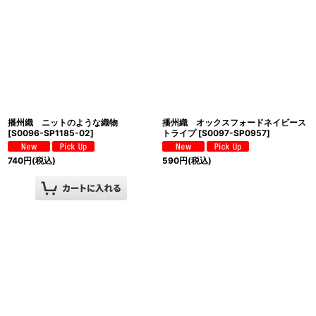
播州織 ニットのような織物
播州織 オックスフォードネイビース
[
S0096-SP1185-02
]
トライプ
[
S0097-SP0957
]
740
円
(税込)
590
円
(税込)