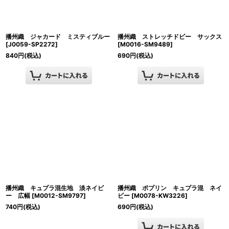
播州織 ジャカード ミスティブルー
播州織 ストレッチドビー サックス
[
J0059-SP2272
]
[
M0016-SM9489
]
840
円
(税込)
690
円
(税込)
播州織 キュプラ混生地 淡ネイビ
播州織 ポプリン キュプラ混 ネイ
ー 広幅
[
M0012-SM9797
]
ビー
[
M0078-KW3226
]
740
円
(税込)
690
円
(税込)