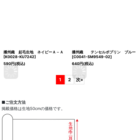
播州織 起毛生地 ネイビーＡ－Ａ
播州織 テンセルポプリン ブルー
[
K0028-KU7242
]
[
C0041-SM9549-02
]
590
円
(税込)
640
円
(税込)
1
2
次
»
■ご注文方法
掲載価格は生地50cmの価格です。