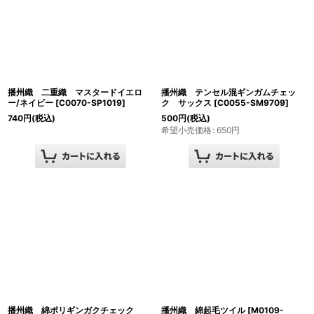
播州織 二重織 マスタードイエロ
播州織 テンセル混ギンガムチェッ
ー/ネイビー
[
C0070-SP1019
]
ク サックス
[
C0055-SM9709
]
740
円
(税込)
500
円
(税込)
希望小売価格
:
650
円
播州織 綿ポリギンガクチェック
播州織 綿起毛ツイル
[
M0109-