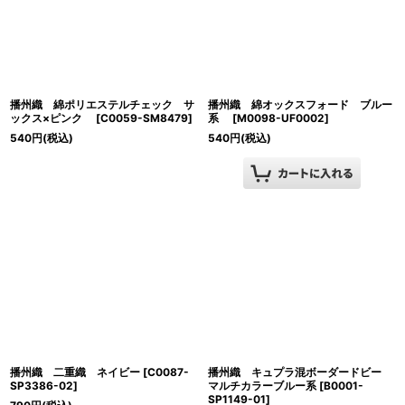
播州織 綿ポリエステルチェック サ
播州織 綿オックスフォード ブルー
ックス×ピンク
[
C0059-SM8479
]
系
[
M0098-UF0002
]
540
円
(税込)
540
円
(税込)
播州織 二重織 ネイビー
[
C0087-
播州織 キュプラ混ボーダードビー
SP3386-02
]
マルチカラーブルー系
[
B0001-
SP1149-01
]