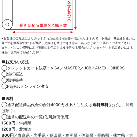
※お客様のご注文によりカットされた生地は再販売不能となりますので、不良品、商品送付違い以
外でのお客様都合による返品・交換はお受けできません。あらかじめご了承の上ご注文下さい。
また、パソコン環境により実際のお色目とは多少異なる場合がございますが、お色目違いによる
返品・交換もご容赦ください。
■お支払い方法
◯クレジットカード決済：VISA／MASTER／JCB／AMEX／DINERS
◯銀行振込
◯郵便振替
◯PayPayオンライン決済
■送料
◯通常配送商品代金の合計4000円以上のご注文は
送料無料
(ただし、沖縄
は除く)
◯通常の配送料の一覧(佐川急便使用)
1500円
／沖縄県
1200円
／北海道
800円
／青森県・岩手県・秋田県・福岡県・佐賀県・長崎県・熊本県・大