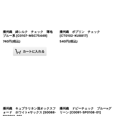
播州織 綿シルク チェック 薄地
播州織 ポプリン チェック
ブルー系
[
C0107-MSC75449
]
[
CT0102-KU8817
]
740
円
(税込)
540
円
(税込)
播州織 キュプラリネン混オックスフ
播州織 ドビーチェック ブルー×グ
ォード ホワイト×サックス
[
S0088-
リーン
[
C0091-SP0108-01
]