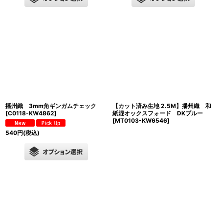
播州織 3mm角ギンガムチェック
【カット済み生地 2.5M】播州織 和
[
C0118-KW4862
]
紙混オックスフォード DKブルー
[
MT0103-KW6546
]
540
円
(税込)