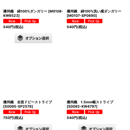
播州織 綿100%ダンガリー
[
M0108-
播州織 綿100%洗い感ダンガリー
KW6523
]
[
M0107-SP0690
]
540
円
(税込)
540
円
(税込)
播州織 全面ドビーストライプ
播州織 1.5mm幅ストライプ
[
S0095-SP2576
]
[
S0092-KW4797
]
750
円
(税込)
540
円
(税込)