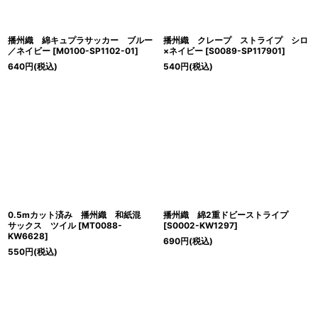
播州織 綿キュプラサッカー ブルー
播州織 クレープ ストライプ シロ
／ネイビー
[
M0100-SP1102-01
]
×ネイビー
[
S0089-SP117901
]
640
円
(税込)
540
円
(税込)
0.5mカット済み 播州織 和紙混
播州織 綿2重ドビーストライプ
サックス ツイル
[
MT0088-
[
S0002-KW1297
]
KW6628
]
690
円
(税込)
550
円
(税込)