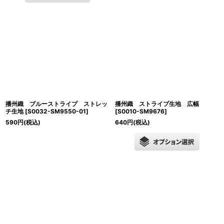
播州織 ブルーストライプ ストレッ
播州織 ストライプ生地 広幅
チ生地
[
S0032-SM9550-01
]
[
S0010-SM9676
]
590
円
(税込)
640
円
(税込)