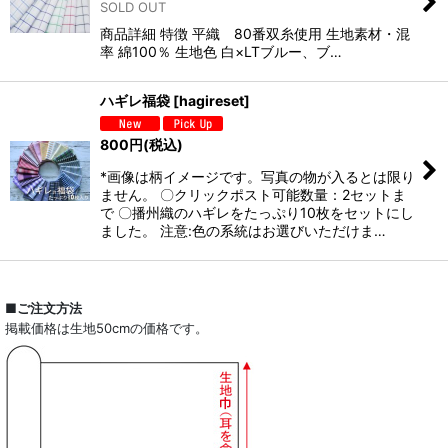
SOLD OUT
商品詳細 特徴 平織 80番双糸使用 生地素材・混
率 綿100％ 生地色 白×LTブルー、ブ…
ハギレ福袋
[
hagireset
]
800
円
(税込)
*画像は柄イメージです。写真の物が入るとは限り
ません。 〇クリックポスト可能数量：2セットま
で 〇播州織のハギレをたっぷり10枚をセットにし
ました。 注意:色の系統はお選びいただけま…
■ご注文方法
掲載価格は生地50cmの価格です。