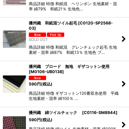
商品詳細 特徴 和紙混 ヘリンボン 生地素材・混
率 綿79% 和紙21％ 生地色…
播州織 和紙混ツイル起毛
[
C0120-SP2568-
03
]
SOLD OUT
商品詳細 特徴 和紙混 グレンチェック起毛 生地
素材・混率 綿87% 和紙13％ 生地色 ブ…
播州織 ブロード 無地 ギザコットン使用
[
M0106-UB0138
]
590
円
(税込)
商品詳細 特徴 ギザコットン120番双糸使用 平織
生地素材・混率 綿100％ …
播州織 綿ツイルチェック
[
C0116-SM8944
]
590
円
(税込)
商品詳細 特徴 綿ツイル 生地素材・混率 綿100%