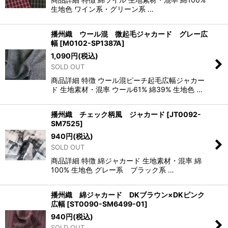
生地色 ワイン系・グリーン系 …
播州織 ウール混 微起毛ジャカード グレー広
幅
[
M0102-SP1387A
]
1,090
円
(税込)
SOLD OUT
商品詳細 特徴 ウール混ピーチ起毛広幅ジャカー
ド 生地素材・混率 ウール61% 綿39% 生地色 …
播州織 チェック柄風 ジャカード
[
JT0092-
SM7525
]
940
円
(税込)
SOLD OUT
商品詳細 特徴 綿ジャカード 生地素材・混率 綿
100% 生地色 グレー系 ブラック系 …
播州織 綿ジャカード DKブラウン×DKピンク
広幅
[
ST0090-SM6499-01
]
940
円
(税込)
SOLD OUT