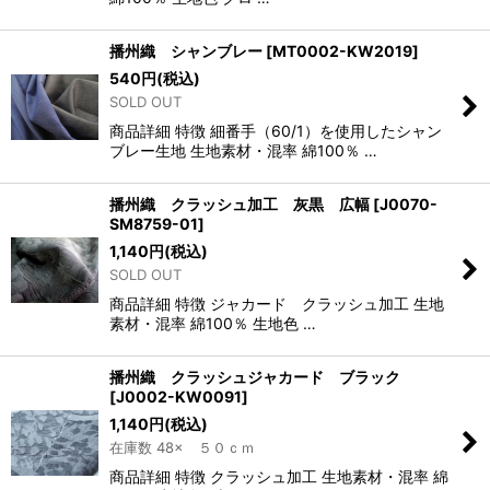
播州織 シャンブレー
[
MT0002-KW2019
]
540
円
(税込)
SOLD OUT
商品詳細 特徴 細番手（60/1）を使用したシャン
ブレー生地 生地素材・混率 綿100％ …
播州織 クラッシュ加工 灰黒 広幅
[
J0070-
SM8759-01
]
1,140
円
(税込)
SOLD OUT
商品詳細 特徴 ジャカード クラッシュ加工 生地
素材・混率 綿100％ 生地色 …
播州織 クラッシュジャカード ブラック
[
J0002-KW0091
]
1,140
円
(税込)
在庫数 48× ５０ｃｍ
商品詳細 特徴 クラッシュ加工 生地素材・混率 綿