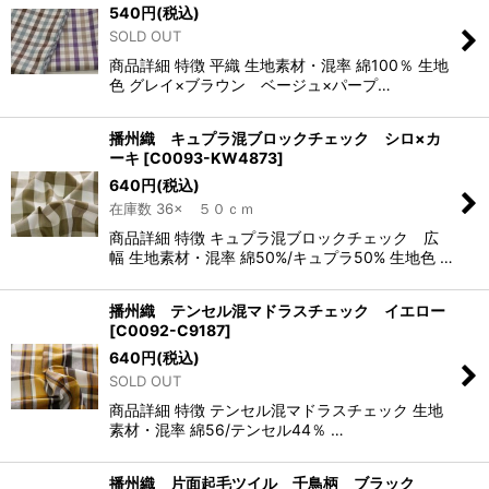
540
円
(税込)
SOLD OUT
商品詳細 特徴 平織 生地素材・混率 綿100％ 生地
色 グレイ×ブラウン ベージュ×パープ…
播州織 キュプラ混ブロックチェック シロ×カ
ーキ
[
C0093-KW4873
]
640
円
(税込)
在庫数 36× ５０ｃｍ
商品詳細 特徴 キュプラ混ブロックチェック 広
幅 生地素材・混率 綿50%/キュプラ50% 生地色 …
播州織 テンセル混マドラスチェック イエロー
[
C0092-C9187
]
640
円
(税込)
SOLD OUT
商品詳細 特徴 テンセル混マドラスチェック 生地
素材・混率 綿56/テンセル44％ …
播州織 片面起毛ツイル 千鳥柄 ブラック