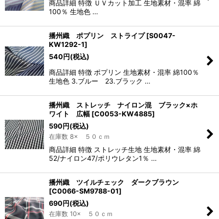
商品詳細 特徴 ＵＶカット加工 生地素材・混率 綿
100％ 生地色 …
播州織 ポプリン ストライプ
[
S0047-
KW1292-1
]
540
円
(税込)
商品詳細 特徴 ポプリン 生地素材・混率 綿100％
生地色 3.ブルー 23.ブラック …
播州織 ストレッチ ナイロン混 ブラック×ホ
ワイト 広幅
[
C0053-KW4885
]
590
円
(税込)
在庫数 8× ５０ｃｍ
商品詳細 特徴 ストレッチ生地 生地素材・混率 綿
52/ナイロン47/ポリウレタン1％ …
播州織 ツイルチェック ダークブラウン
[
C0066-SM9788-01
]
690
円
(税込)
在庫数 10× ５０ｃｍ