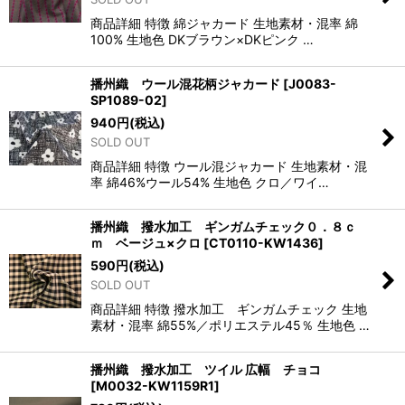
商品詳細 特徴 綿ジャカード 生地素材・混率 綿
100% 生地色 DKブラウン×DKピンク …
播州織 ウール混花柄ジャカード
[
J0083-
SP1089-02
]
940
円
(税込)
SOLD OUT
商品詳細 特徴 ウール混ジャカード 生地素材・混
率 綿46%ウール54% 生地色 クロ／ワイ…
播州織 撥水加工 ギンガムチェック０．８ｃ
ｍ ベージュ×クロ
[
CT0110-KW1436
]
590
円
(税込)
SOLD OUT
商品詳細 特徴 撥水加工 ギンガムチェック 生地
素材・混率 綿55%／ポリエステル45％ 生地色 …
播州織 撥水加工 ツイル 広幅 チョコ
[
M0032-KW1159R1
]