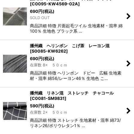
[
C0095-KW4569-02A
]
690
円
(税込)
SOLD OUT
商品詳細 特徴 片面起毛ツイル 生地素材・混率 綿
100％ 生地色 ブラック系 …
播州織 ヘリンボン こげ茶 レーヨン混
[
S0085-KW6262
]
690
円
(税込)
在庫数 8× ５０ｃｍ
商品詳細 特徴 ヘリンボン ドビー 広幅 生地素
材・混率 綿56/レーヨン46％ 生地色 こ…
播州織 リネン混 ストレッチ チャコール
[
C0081-SM9831
]
590
円
(税込)
在庫数 2× ５０ｃｍ
商品詳細 特徴 ストレッチ 生地素材・混率 綿73/
リネン26/ポリウレタン1％ …