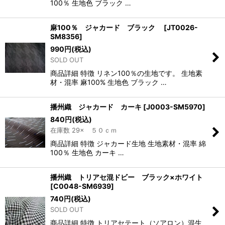
100％ 生地色 ブラック …
麻100％ ジャカード ブラック
[
JT0026-
SM8356
]
990
円
(税込)
SOLD OUT
商品詳細 特徴 リネン100％の生地です。 生地素
材・混率 麻100% 生地色 ブラック …
播州織 ジャカード カーキ
[
J0003-SM5970
]
840
円
(税込)
在庫数 29× ５０ｃｍ
商品詳細 特徴 ジャカード生地 生地素材・混率 綿
100％ 生地色 カーキ …
播州織 トリアセ混ドビー ブラック×ホワイト
[
C0048-SM6939
]
740
円
(税込)
SOLD OUT
商品詳細 特徴 トリアセテート（ソアロン）混生