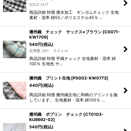
SOLD OUT
商品詳細 特徴 撥水加工 ギンガムチェック 生地
素材・混率 綿55／ポリエステル45％ …
播州織 チェック サックス×ブラウン
[
C0071-
KW1706
]
540
円
(税込)
在庫数 20× ５０ｃｍ
商品詳細 特徴 平織チェック 生地素材・混率 綿
100％ 生地色 サ…
播州織 プリント生地
[
P0002-KW0773
]
440
円
(税込)
商品詳細 特徴 播州織生地に和柄のプリントを施
しています。 生地素材・混率 綿100％ …
播州織 ポプリン チェック
[
CT0103-
KU8692-02
]
540
円
(税込)