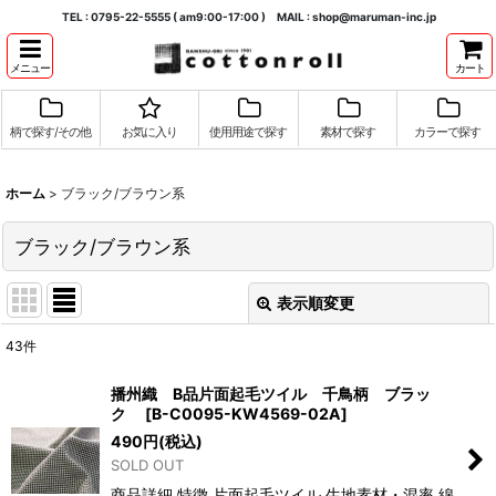
TEL : 0795-22-5555 ( am9:00-17:00 ) MAIL : shop@maruman-inc.jp
メニュー
カート
柄で探す/その他
お気に入り
使用用途で探す
素材で探す
カラーで探す
ホーム
>
ブラック/ブラウン系
ブラック/ブラウン系
表示順変更
閉じる
43
件
表示数
:
播州織 B品片面起毛ツイル 千鳥柄 ブラッ
ク
[
B-C0095-KW4569-02A
]
並び順
:
490
円
(税込)
SOLD OUT
絞り込む
商品詳細 特徴 片面起毛ツイル 生地素材・混率 綿