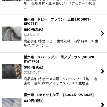
地 生地素材・混率 綿60/トリアセテート40％
…
播州織 ドビー ブラウン 広幅
[
J0066T-
SP0731
]
690
円
(税込)
SOLD OUT
商品詳細 特徴 ドビー 生地素材・混率 綿100％ 生
地色 ブラウン …
播州織 リバーシブル 黒／ブラウン
[
S0028-
KW1770
]
590
円
(税込)
SOLD OUT
商品詳細 特徴 ラメ糸混 リバーシブル生地 生地
素材・混率 綿99／ポリエステル1％ 生地色 …
播州織 UVカット加工
[
S0045-KW3435
]
640
円
(税込)