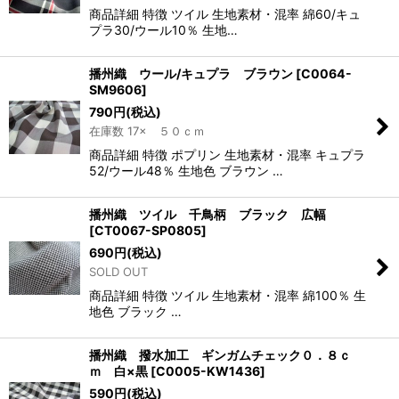
商品詳細 特徴 ツイル 生地素材・混率 綿60/キュ
プラ30/ウール10％ 生地…
播州織 ウール/キュプラ ブラウン
[
C0064-
SM9606
]
790
円
(税込)
在庫数 17× ５０ｃｍ
商品詳細 特徴 ポプリン 生地素材・混率 キュプラ
52/ウール48％ 生地色 ブラウン …
播州織 ツイル 千鳥柄 ブラック 広幅
[
CT0067-SP0805
]
690
円
(税込)
SOLD OUT
商品詳細 特徴 ツイル 生地素材・混率 綿100％ 生
地色 ブラック …
播州織 撥水加工 ギンガムチェック０．８ｃ
ｍ 白×黒
[
C0005-KW1436
]
590
円
(税込)