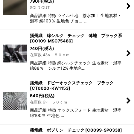
790
円
(税込)
SOLD OUT
商品詳細 特徴 ツイル生地 撥水加工 生地素材・
混率 綿100％ 生地色 チョコ …
播州織 綿シルク チェック 薄地 ブラック系
[
C0109-MSC75486
]
740
円
(税込)
在庫数 43× ５０ｃｍ
商品詳細 特徴 綿シルクチェック 生地素材・混率
綿88％ シルク12% 生地色…
播州織 ドビーオックスチェック ブラック
[
CT0020-KW1153
]
540
円
(税込)
在庫数 6× ５０ｃｍ
商品詳細 特徴 オックスフォード 生地素材・混率
綿100％ 生地色 …
播州織 ポプリン チェック
[
C0099-SP0338
]