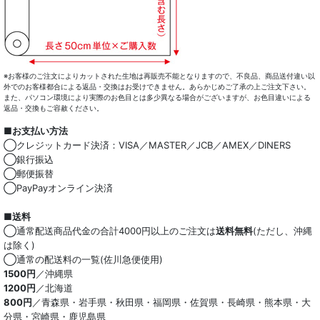
※お客様のご注文によりカットされた生地は再販売不能となりますので、不良品、商品送付違い以
外でのお客様都合による返品・交換はお受けできません。あらかじめご了承の上ご注文下さい。
また、パソコン環境により実際のお色目とは多少異なる場合がございますが、お色目違いによる
返品・交換もご容赦ください。
■お支払い方法
◯クレジットカード決済：VISA／MASTER／JCB／AMEX／DINERS
◯銀行振込
◯郵便振替
◯PayPayオンライン決済
■送料
◯通常配送商品代金の合計4000円以上のご注文は
送料無料
(ただし、沖縄
は除く)
◯通常の配送料の一覧(佐川急便使用)
1500円
／沖縄県
1200円
／北海道
800円
／青森県・岩手県・秋田県・福岡県・佐賀県・長崎県・熊本県・大
分県・宮崎県・鹿児島県