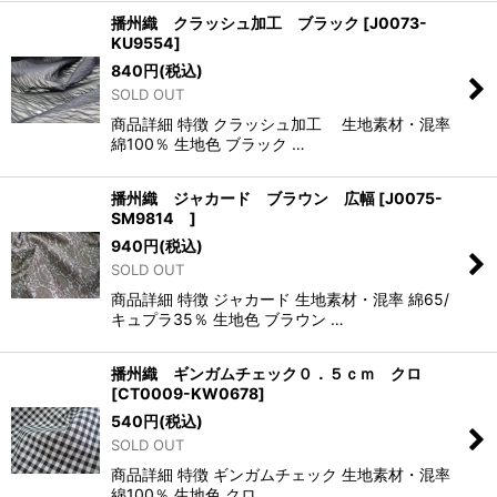
播州織 クラッシュ加工 ブラック
[
J0073-
KU9554
]
840
円
(税込)
SOLD OUT
商品詳細 特徴 クラッシュ加工 生地素材・混率
綿100％ 生地色 ブラック …
播州織 ジャカード ブラウン 広幅
[
J0075-
SM9814
]
940
円
(税込)
SOLD OUT
商品詳細 特徴 ジャカード 生地素材・混率 綿65/
キュプラ35％ 生地色 ブラウン …
播州織 ギンガムチェック０．５ｃｍ クロ
[
CT0009-KW0678
]
540
円
(税込)
SOLD OUT
商品詳細 特徴 ギンガムチェック 生地素材・混率
綿100％ 生地色 クロ …