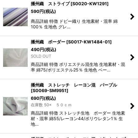
播州織 ストライプ
[
S0020-KW1291
]
590
円
(税込)
商品詳細 特徴 ドビー織り 生地素材・混率 綿
100％ 生地色 グレ…
播州織 ボーダー
[
S0017-KW1484-01
]
490
円
(税込)
SOLD OUT
商品詳細 特徴 ポリエステル混生地 生地素材・混
率 綿75/ポリエステル25％ 生地色 ベー…
播州織 ストレッチ レーヨン混 パープル
[
S0069-SM9951
]
690
円
(税込)
在庫数 50× ５０ｃｍ
商品詳細 特徴 ストレッチ生地 ボーダー 生地素
材・混率 綿55/レーヨン44/ポリウレタン1％ 生
地…