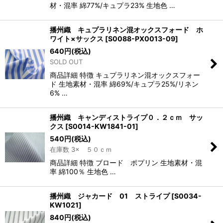
材・混率 綿77%/キュプラ23% 生地色 …
播州織 キュプラリネン混オックスフォード ホ
ワイト×サックス
[
S0088-PX0013-09
]
640
円
(税込)
SOLD OUT
商品詳細 特徴 キュプラリネン混オックスフォー
ド 生地素材・混率 綿69%/キュプラ25%/リネン
6% …
播州織 キャンディストライプ０．２ｃｍ サッ
クス
[
S0014-KW1841-01
]
540
円
(税込)
在庫数 3× ５０ｃｍ
商品詳細 特徴 ブロード ポプリン 生地素材・混
率 綿100％ 生地色 …
播州織 ジャカード 01 ストライプ
[
S0034-
KW1021
]
840
円
(税込)