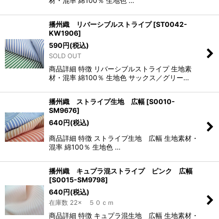
材・混率 綿100％ 生地色 …
播州織 リバーシブルストライプ
[
ST0042-
KW1906
]
590
円
(税込)
SOLD OUT
商品詳細 特徴 リバーシブルストライプ 生地素
材・混率 綿100％ 生地色 サックス／グリー…
播州織 ストライプ生地 広幅
[
S0010-
SM9676
]
640
円
(税込)
商品詳細 特徴 ストライプ生地 広幅 生地素材・
混率 綿100％ 生地色 …
播州織 キュプラ混ストライプ ピンク 広幅
[
S0015-SM9798
]
640
円
(税込)
在庫数 22× ５０ｃｍ
商品詳細 特徴 キュプラ混生地 広幅 生地素材・