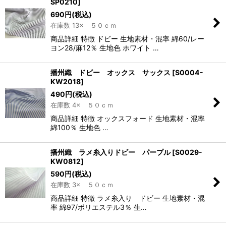
SP0210
]
690
円
(税込)
在庫数 13× ５０ｃｍ
商品詳細 特徴 ドビー 生地素材・混率 綿60/レー
ヨン28/麻12％ 生地色 ホワイト …
播州織 ドビー オックス サックス
[
S0004-
KW2018
]
490
円
(税込)
在庫数 4× ５０ｃｍ
商品詳細 特徴 オックスフォード 生地素材・混率
綿100％ 生地色 …
播州織 ラメ糸入りドビー パープル
[
S0029-
KW0812
]
590
円
(税込)
在庫数 3× ５０ｃｍ
商品詳細 特徴 ラメ糸入り ドビー 生地素材・混
率 綿97/ポリエステル3％ 生…