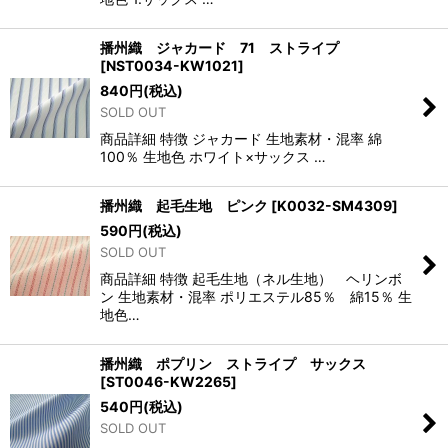
播州織 ジャカード 71 ストライプ
[
NST0034-KW1021
]
840
円
(税込)
SOLD OUT
商品詳細 特徴 ジャカード 生地素材・混率 綿
100％ 生地色 ホワイト×サックス …
播州織 起毛生地 ピンク
[
K0032-SM4309
]
590
円
(税込)
SOLD OUT
商品詳細 特徴 起毛生地（ネル生地） ヘリンボ
ン 生地素材・混率 ポリエステル85％ 綿15％ 生
地色…
播州織 ポプリン ストライプ サックス
[
ST0046-KW2265
]
540
円
(税込)
SOLD OUT