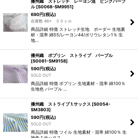
播州織 ストレッチ レーヨン混 ピンクパープ
ル
[
S0068-SM9951
]
690
円
(税込)
在庫数 46× ５０ｃｍ
商品詳細 特徴 ストレッチ生地 ボーダー 生地素
材・混率 綿55/レーヨン44/ポリウレタン1％ 生
地…
播州織 ポプリン ストライプ パープル
[
S0061-SM9158
]
590
円
(税込)
SOLD OUT
商品詳細 特徴 ポプリン 生地素材・混率 綿100％
生地色 パープル …
播州織 ストライプ 1.サックス
[
S0054-
SM3803
]
590
円
(税込)
SOLD OUT
商品詳細 特徴 ツイル 生地素材・混率 綿100％ 生
地色 1.サックス …