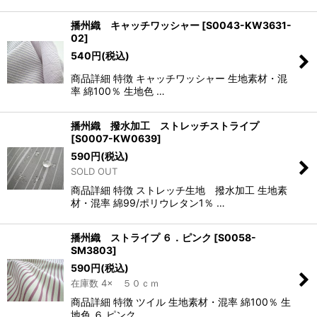
播州織 キャッチワッシャー
[
S0043-KW3631-
02
]
540
円
(税込)
商品詳細 特徴 キャッチワッシャー 生地素材・混
率 綿100％ 生地色 …
播州織 撥水加工 ストレッチストライプ
[
S0007-KW0639
]
590
円
(税込)
SOLD OUT
商品詳細 特徴 ストレッチ生地 撥水加工 生地素
材・混率 綿99/ポリウレタン1％ …
播州織 ストライプ ６．ピンク
[
S0058-
SM3803
]
590
円
(税込)
在庫数 4× ５０ｃｍ
商品詳細 特徴 ツイル 生地素材・混率 綿100％ 生
地色 ６.ピンク …