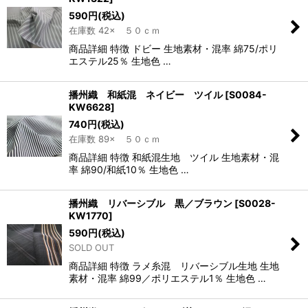
590
円
(税込)
在庫数 42× ５０ｃｍ
商品詳細 特徴 ドビー 生地素材・混率 綿75/ポリ
エステル25％ 生地色 …
播州織 和紙混 ネイビー ツイル
[
S0084-
KW6628
]
740
円
(税込)
在庫数 89× ５０ｃｍ
商品詳細 特徴 和紙混生地 ツイル 生地素材・混
率 綿90/和紙10％ 生地色 …
播州織 リバーシブル 黒／ブラウン
[
S0028-
KW1770
]
590
円
(税込)
SOLD OUT
商品詳細 特徴 ラメ糸混 リバーシブル生地 生地
素材・混率 綿99／ポリエステル1％ 生地色 …