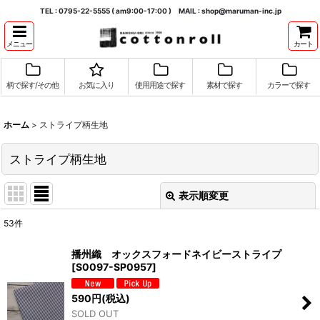
TEL : 0795-22-5555 ( am9:00-17:00 ) MAIL : shop@maruman-inc.jp
メニュー
カート
柄で探す/その他
お気に入り
使用用途で探す
素材で探す
カラーで探す
ホーム
>
ストライプ柄生地
ストライプ柄生地
表示順変更
閉じる
53
件
表示数
:
播州織 オックスフォードネイビーストライプ
[
S0097-SP0957
]
並び順
:
590
円
(税込)
SOLD OUT
絞り込む