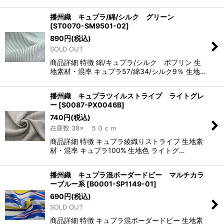
播州織 キュプラ/綿/シルク グリーン
[
ST0070-SM9501-02
]
890
円
(税込)
SOLD OUT
商品詳細 特徴 綿/キュプラ/シルク ポプリン 生
地素材・混率 キュプラ57/綿34/シルク9％ 生地…
播州織 キュプラツイルストライプ ライトグレ
ー
[
S0087-PX0046B
]
740
円
(税込)
在庫数 38× ５０ｃｍ
商品詳細 特徴 キュプラ綾織りストライプ 生地素
材・混率 キュプラ100% 生地色 ライトグ…
播州織 キュプラ混ボーダードビー マルチカラ
ーブルー系
[
B0001-SP1149-01
]
690
円
(税込)
SOLD OUT
商品詳細 特徴 キュプラ混ボーダードビー 生地素