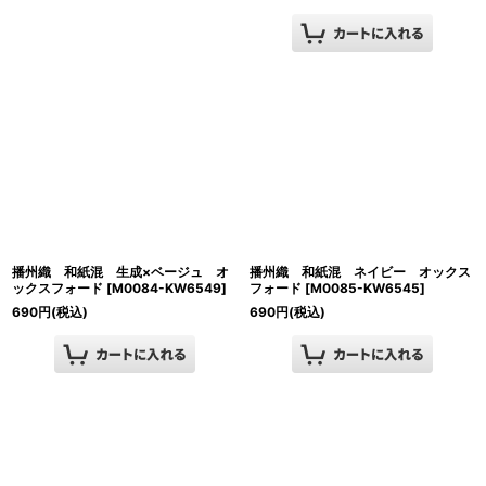
播州織 和紙混 生成×ベージュ オ
播州織 和紙混 ネイビー オックス
ックスフォード
[
M0084-KW6549
]
フォード
[
M0085-KW6545
]
690
円
(税込)
690
円
(税込)