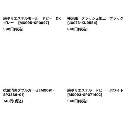
綿ポリエステルモール ドビー DK
播州織 クラッシュ加工 ブラック
グレー
[
M0095-SP0997
]
[
J0073-KU9554
]
590
円
(税込)
840
円
(税込)
抗菌消臭ダブルガーゼ
[
M0091-
綿ポリエステル ドビー ホワイト
SP3386-01
]
[
M0093-SP071402
]
740
円
(税込)
540
円
(税込)