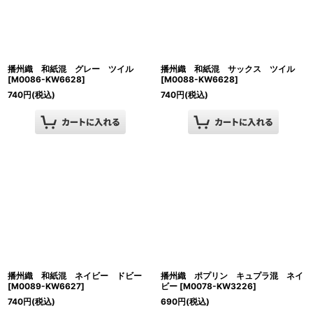
播州織 和紙混 グレー ツイル
播州織 和紙混 サックス ツイル
[
M0086-KW6628
]
[
M0088-KW6628
]
740
円
(税込)
740
円
(税込)
播州織 和紙混 ネイビー ドビー
播州織 ポプリン キュプラ混 ネイ
[
M0089-KW6627
]
ビー
[
M0078-KW3226
]
740
円
(税込)
690
円
(税込)