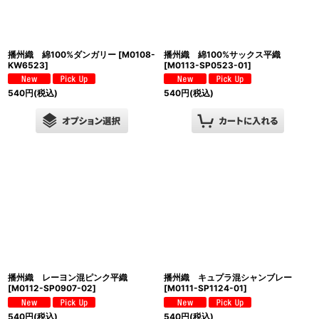
播州織 綿100%ダンガリー
[
M0108-
播州織 綿100%サックス平織
KW6523
]
[
M0113-SP0523-01
]
540
円
(税込)
540
円
(税込)
播州織 レーヨン混ピンク平織
播州織 キュプラ混シャンブレー
[
M0112-SP0907-02
]
[
M0111-SP1124-01
]
540
円
(税込)
540
円
(税込)