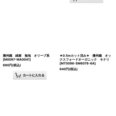
播州織 綿麻 無地 オリーブ系
★0.5mカット済み★ 播州織 オッ
[
M0097-MA0041
]
クスフォードオーガニック キナリ
[
MT0096-SM6078-6A
]
690
円
(税込)
640
円
(税込)