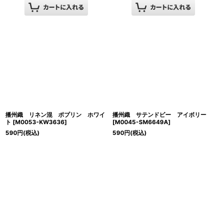
播州織 リネン混 ポプリン ホワイ
播州織 サテンドビー アイボリー
ト
[
M0053-KW3636
]
[
M0045-SM6649A
]
590
円
(税込)
590
円
(税込)