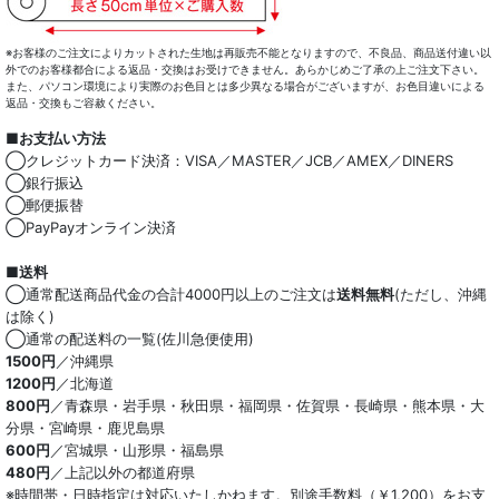
※お客様のご注文によりカットされた生地は再販売不能となりますので、不良品、商品送付違い以
外でのお客様都合による返品・交換はお受けできません。あらかじめご了承の上ご注文下さい。
また、パソコン環境により実際のお色目とは多少異なる場合がございますが、お色目違いによる
返品・交換もご容赦ください。
■お支払い方法
◯クレジットカード決済：VISA／MASTER／JCB／AMEX／DINERS
◯銀行振込
◯郵便振替
◯PayPayオンライン決済
■送料
◯通常配送商品代金の合計4000円以上のご注文は
送料無料
(ただし、沖縄
は除く)
◯通常の配送料の一覧(佐川急便使用)
1500円
／沖縄県
1200円
／北海道
800円
／青森県・岩手県・秋田県・福岡県・佐賀県・長崎県・熊本県・大
分県・宮崎県・鹿児島県
600円
／宮城県・山形県・福島県
480円
／上記以外の都道府県
※時間帯・日時指定は対応いたしかねます。別途手数料（￥1,200）をお支