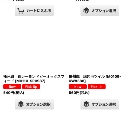
播州織 綿レーヨンドビーオックスフ
播州織 綿起毛ツイル
[
M0109-
ォード
[
M0110-SP0987
]
KW8388
]
540
円
(税込)
560
円
(税込)