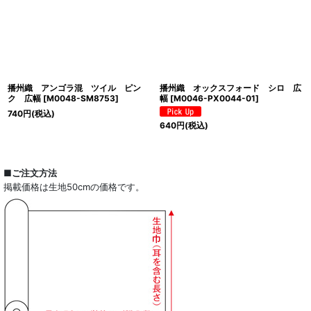
播州織 アンゴラ混 ツイル ピン
播州織 オックスフォード シロ 広
ク 広幅
[
M0048-SM8753
]
幅
[
M0046-PX0044-01
]
740
円
(税込)
640
円
(税込)
■ご注文方法
掲載価格は生地50cmの価格です。