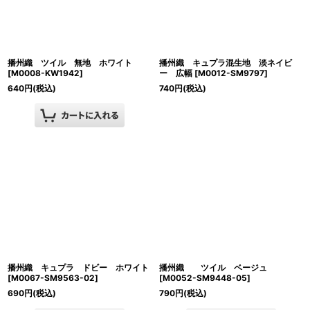
播州織 ツイル 無地 ホワイト
播州織 キュプラ混生地 淡ネイビ
[
M0008-KW1942
]
ー 広幅
[
M0012-SM9797
]
640
円
(税込)
740
円
(税込)
播州織 キュプラ ドビー ホワイト
播州織 ツイル ベージュ
[
M0067-SM9563-02
]
[
M0052-SM9448-05
]
690
円
(税込)
790
円
(税込)