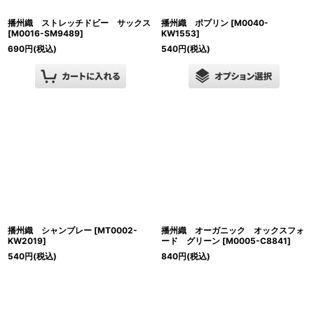
播州織 ストレッチドビー サックス
播州織 ポプリン
[
M0040-
[
M0016-SM9489
]
KW1553
]
690
円
(税込)
540
円
(税込)
播州織 シャンブレー
[
MT0002-
播州織 オーガニック オックスフォ
KW2019
]
ード グリーン
[
M0005-C8841
]
540
円
(税込)
840
円
(税込)