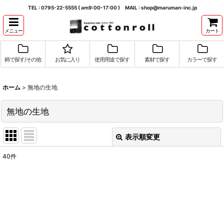
TEL : 0795-22-5555 ( am9:00-17:00 ) MAIL : shop@maruman-inc.jp
メニュー
カート
柄で探す/その他
お気に入り
使用用途で探す
素材で探す
カラーで探す
ホーム
>
無地の生地
無地の生地
表示順変更
閉じる
40
件
表示数
:
並び順
:
絞り込む