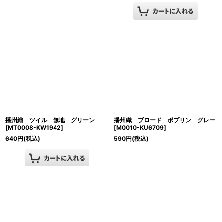
播州織 ツイル 無地 グリーン
播州織 ブロード ポプリン グレー
[
MT0008-KW1942
]
[
M0010-KU6709
]
640
円
(税込)
590
円
(税込)