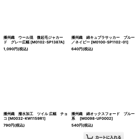
播州織 ウール混 微起毛ジャカー
播州織 綿キュプラサッカー ブルー
ド グレー広幅
[
M0102-SP1387A
]
／ネイビー
[
M0100-SP1102-01
]
1,090
円
(税込)
640
円
(税込)
播州織 撥水加工 ツイル 広幅 チョ
播州織 綿オックスフォード ブルー
コ
[
M0032-KW1159R1
]
系
[
M0098-UF0002
]
790
円
(税込)
540
円
(税込)