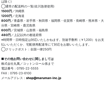
は除く)
◯通常の配送料の一覧(佐川急便使用)
1500円
／沖縄県
1200円
／北海道
800円
／青森県・岩手県・秋田県・福岡県・佐賀県・長崎県・熊本県・大
分県・宮崎県・鹿児島県
600円
／宮城県・山形県・福島県
480円
／上記以外の都道府県
※時間帯・日時指定は対応いたしかねます。別途手数料（￥1,200）をお支
払いいただくか、宅配便再配達等にて対応をお願いいたします。
◯クリックポスト：全国一律250円
■その他お問い合わせに関しましては
株式会社丸萬／コットンロール係まで
電話番号：0795-22-5555
FAX：0795-23-6100
メールアドレス：
shop@maruman-inc.jp