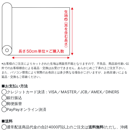
※お客様のご注文によりカットされた生地は再販売不能となりますので、不良品、商品送付違い以
外でのお客様都合による返品・交換はお受けできません。あらかじめご了承の上ご注文下さい。
また、パソコン環境により実際のお色目とは多少異なる場合がございますが、お色目違いによる
返品・交換もご容赦ください。
■お支払い方法
◯クレジットカード決済：VISA／MASTER／JCB／AMEX／DINERS
◯銀行振込
◯郵便振替
◯PayPayオンライン決済
■送料
◯通常配送商品代金の合計4000円以上のご注文は
送料無料
(ただし、沖縄