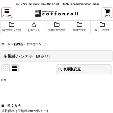
TEL : 0795-22-5555 ( am9:00-17:00 ) MAIL : shop@maruman-inc.jp
メニュー
カート
柄で探す/その他
お気に入り
使用用途で探す
素材で探す
カラーで探す
ホーム
>
新商品
>
多機能ハンカチ
多機能ハンカチ
[
新商品
]
表示順変更
閉じる
0
件
表示数
:
並び順
:
■ご注文方法
掲載価格は生地50cmの価格です。
絞り込む