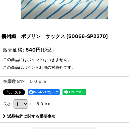
播州織 ポプリン サックス
[
S0066-SP2270
]
販売価格
:
540
円
(税込)
この商品にはポイントはつきません。
この商品はポイント利用の対象外です。
在庫数 81× ５０ｃｍ
Facebookでシェア
長さ
:
× ５０ｃｍ
返品特約に関する重要事項