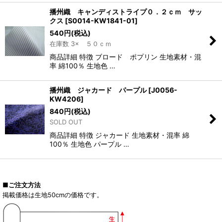
播州織 キャンディストライプ０．２ｃｍ サッ
クス
[
S0014-KW1841-01
]
540
円
(税込)
在庫数 3× ５０ｃｍ
商品詳細 特徴 ブロード ポプリン 生地素材・混
率 綿100％ 生地色 …
播州織 ジャカード パープル
[
J0056-
KW4206
]
840
円
(税込)
SOLD OUT
商品詳細 特徴 ジャカード 生地素材・混率 綿
100％ 生地色 パープル …
■ご注文方法
掲載価格は生地50cmの価格です。