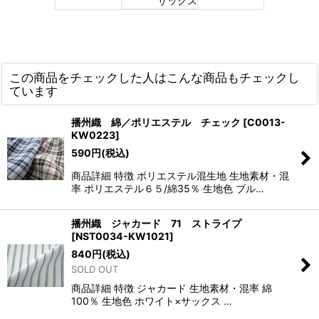
サックス
この商品をチェックした人はこんな商品もチェックし
ています
播州織 綿／ポリエステル チェック
[
C0013-
KW0223
]
590
円
(税込)
商品詳細 特徴 ポリエステル混生地 生地素材・混
率 ポリエステル６５/綿35％ 生地色 ブル…
播州織 ジャカード 71 ストライプ
[
NST0034-KW1021
]
840
円
(税込)
SOLD OUT
商品詳細 特徴 ジャカード 生地素材・混率 綿
100％ 生地色 ホワイト×サックス …