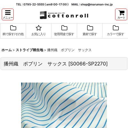
TEL : 0795-22-5555 ( am9:00-17:00 ) MAIL : shop@maruman-inc.jp
メニュー
カート
柄で探す/その他
お気に入り
使用用途で探す
素材で探す
カラーで探す
ホーム
>
ストライプ柄生地
>
播州織 ポプリン サックス
播州織 ポプリン サックス
[
S0066-SP2270
]