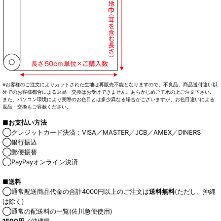
※お客様のご注文によりカットされた生地は再販売不能となりますので、不良品、商品送付違い以
外でのお客様都合による返品・交換はお受けできません。あらかじめご了承の上ご注文下さい。
また、パソコン環境により実際のお色目とは多少異なる場合がございますが、お色目違いによる
返品・交換もご容赦ください。
■お支払い方法
◯クレジットカード決済：VISA／MASTER／JCB／AMEX／DINERS
◯銀行振込
◯郵便振替
◯PayPayオンライン決済
■送料
◯通常配送商品代金の合計4000円以上のご注文は
送料無料
(ただし、沖縄
は除く)
◯通常の配送料の一覧(佐川急便使用)
1500円
／沖縄県