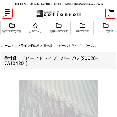
TEL : 0795-22-5555 ( am9:00-17:00 ) MAIL : shop@maruman-inc.jp
メニュー
カート
柄で探す/その他
お気に入り
使用用途で探す
素材で探す
カラーで探す
ホーム
>
ストライプ柄生地
>
播州織 ドビーストライプ パープル
播州織 ドビーストライプ パープル
[
S0026-
KW184201
]