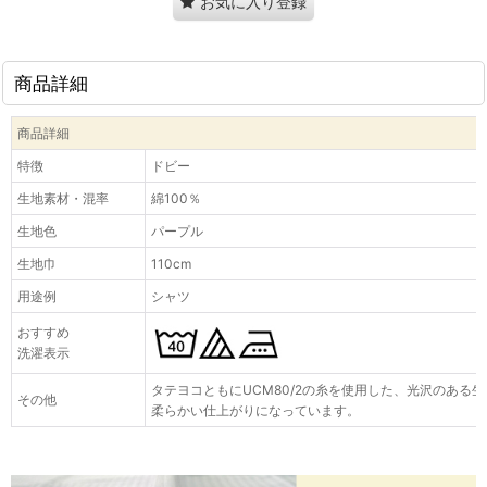
お気に入り登録
商品詳細
商品詳細
特徴
ドビー
生地素材・混率
綿100％
生地色
パープル
生地巾
110cm
用途例
シャツ
おすすめ
洗濯表示
タテヨコともにUCM80/2の糸を使用した、光沢のある
その他
柔らかい仕上がりになっています。