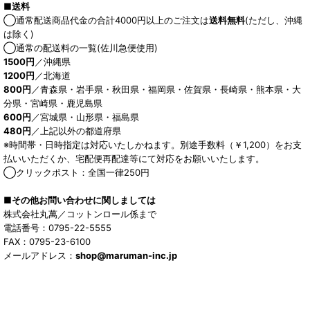
■送料
◯通常配送商品代金の合計4000円以上のご注文は
送料無料
(ただし、沖縄
は除く)
◯通常の配送料の一覧(佐川急便使用)
1500円
／沖縄県
1200円
／北海道
800円
／青森県・岩手県・秋田県・福岡県・佐賀県・長崎県・熊本県・大
分県・宮崎県・鹿児島県
600円
／宮城県・山形県・福島県
480円
／上記以外の都道府県
※時間帯・日時指定は対応いたしかねます。別途手数料（￥1,200）をお支
払いいただくか、宅配便再配達等にて対応をお願いいたします。
◯クリックポスト：全国一律250円
■その他お問い合わせに関しましては
株式会社丸萬／コットンロール係まで
電話番号：0795-22-5555
FAX：0795-23-6100
メールアドレス：
shop@maruman-inc.jp