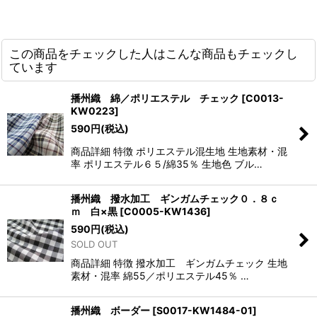
この商品をチェックした人はこんな商品もチェックし
ています
播州織 綿／ポリエステル チェック
[
C0013-
KW0223
]
590
円
(税込)
商品詳細 特徴 ポリエステル混生地 生地素材・混
率 ポリエステル６５/綿35％ 生地色 ブル…
播州織 撥水加工 ギンガムチェック０．８ｃ
ｍ 白×黒
[
C0005-KW1436
]
590
円
(税込)
SOLD OUT
商品詳細 特徴 撥水加工 ギンガムチェック 生地
素材・混率 綿55／ポリエステル45％ …
播州織 ボーダー
[
S0017-KW1484-01
]