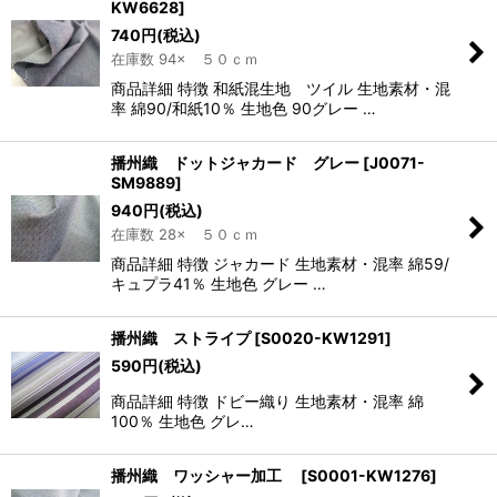
KW6628
]
740
円
(税込)
在庫数 94× ５０ｃｍ
商品詳細 特徴 和紙混生地 ツイル 生地素材・混
率 綿90/和紙10％ 生地色 90グレー …
播州織 ドットジャカード グレー
[
J0071-
SM9889
]
940
円
(税込)
在庫数 28× ５０ｃｍ
商品詳細 特徴 ジャカード 生地素材・混率 綿59/
キュプラ41％ 生地色 グレー …
播州織 ストライプ
[
S0020-KW1291
]
590
円
(税込)
商品詳細 特徴 ドビー織り 生地素材・混率 綿
100％ 生地色 グレ…
播州織 ワッシャー加工
[
S0001-KW1276
]