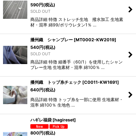
590
円
(税込)
SOLD OUT
商品詳細 特徴 ストレッチ生地 撥水加工 生地素
材・混率 綿99/ポリウレタン1％ …
播州織 シャンブレー
[
MT0002-KW2019
]
540
円
(税込)
SOLD OUT
商品詳細 特徴 細番手（60/1）を使用したシャン
ブレー生地 生地素材・混率 綿100％ …
播州織 トップ糸チェック
[
C0011-KW1691
]
640
円
(税込)
商品詳細 特徴 トップ糸を一部に使用 生地素材・
混率 綿100％ 生地色 …
ハギレ福袋
[
hagireset
]
800
円
(税込)