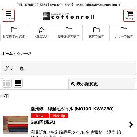
TEL : 0795-22-5555 ( am9:00-17:00 ) MAIL : shop@maruman-inc.jp
メニュー
カート
柄で探す/その他
お気に入り
使用用途で探す
素材で探す
カラーで探す
ホーム
>
グレー系
グレー系
表示順変更
閉じる
27
件
表示数
:
播州織 綿起毛ツイル
[
M0109-KW8388
]
並び順
:
560
円
(税込)
商品詳細 特徴 綿起毛ツイル 生地素材・混率 綿
絞り込む