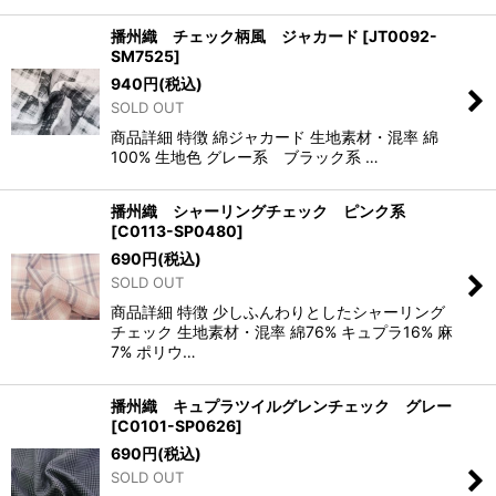
播州織 チェック柄風 ジャカード
[
JT0092-
SM7525
]
940
円
(税込)
SOLD OUT
商品詳細 特徴 綿ジャカード 生地素材・混率 綿
100% 生地色 グレー系 ブラック系 …
播州織 シャーリングチェック ピンク系
[
C0113-SP0480
]
690
円
(税込)
SOLD OUT
商品詳細 特徴 少しふんわりとしたシャーリング
チェック 生地素材・混率 綿76% キュプラ16% 麻
7% ポリウ…
播州織 キュプラツイルグレンチェック グレー
[
C0101-SP0626
]
690
円
(税込)
SOLD OUT