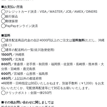
■お支払い方法
◯クレジットカード決済：VISA／MASTER／JCB／AMEX／DINERS
◯銀行振込
◯郵便振替
◯PayPayオンライン決済
■送料
◯通常配送商品代金の合計4000円以上のご注文は
送料無料
(ただし、沖縄
は除く)
◯通常の配送料の一覧(佐川急便使用)
1500円
／沖縄県
1200円
／北海道
800円
／青森県・岩手県・秋田県・福岡県・佐賀県・長崎県・熊本県・大
分県・宮崎県・鹿児島県
600円
／宮城県・山形県・福島県
480円
／上記以外の都道府県
※時間帯・日時指定は対応いたしかねます。別途手数料（￥1,200）をお支
払いいただくか、宅配便再配達等にて対応をお願いいたします。
◯クリックポスト：全国一律250円
■その他お問い合わせに関しましては