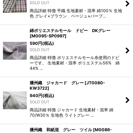
SOLD OUT
商品詳細 特徴 平織 生地素材・混率 綿100％ 生地
色 グレイ×ブラウン ベージュ×パープ…
綿ポリエステルモール ドビー DKグレー
[
M0095-SP0997
]
590
円
(税込)
SOLD OUT
商品詳細 特徴 ポリエステルモール糸使用のドビ
ーです。 生地素材・混率 ポリエステル56% 綿
44% …
播州織 ジャカード グレー
[
JT0080-
KW3722
]
940
円
(税込)
SOLD OUT
商品詳細 特徴 ジャカード 生地素材・混率 綿
70/W30％ 生地色 ライトグレー …
播州織 和紙混 グレー ツイル
[
M0086-