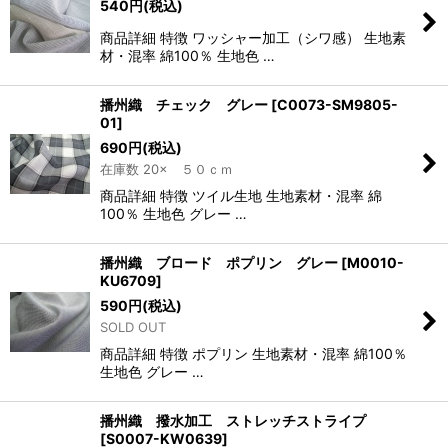
540
円
(税込)
商品詳細 特徴 ワッシャー加工（シワ感） 生地素
材・混率 綿100％ 生地色 …
播州織 チェック グレー
[
C0073-SM9805-
01
]
690
円
(税込)
在庫数 20× ５０ｃｍ
商品詳細 特徴 ツイル生地 生地素材・混率 綿
100％ 生地色 グレー …
播州織 ブロード ポプリン グレー
[
M0010-
KU6709
]
590
円
(税込)
SOLD OUT
商品詳細 特徴 ポプリン 生地素材・混率 綿100％
生地色 グレー …
播州織 撥水加工 ストレッチストライプ
[
S0007-KW0639
]