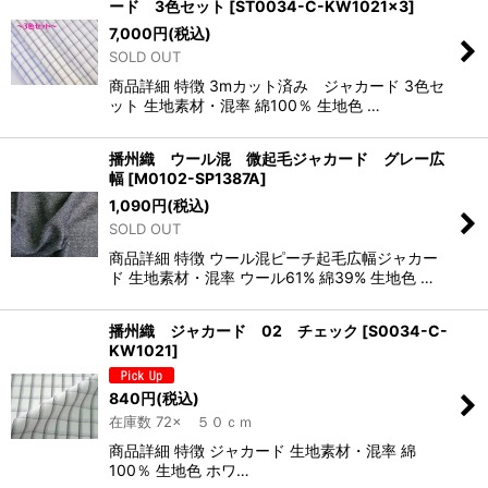
ード 3色セット
[
ST0034-C-KW1021×3
]
7,000
円
(税込)
SOLD OUT
商品詳細 特徴 3mカット済み ジャカード 3色セ
ット 生地素材・混率 綿100％ 生地色 …
播州織 ウール混 微起毛ジャカード グレー広
幅
[
M0102-SP1387A
]
1,090
円
(税込)
SOLD OUT
商品詳細 特徴 ウール混ピーチ起毛広幅ジャカー
ド 生地素材・混率 ウール61% 綿39% 生地色 …
播州織 ジャカード 02 チェック
[
S0034-C-
KW1021
]
840
円
(税込)
在庫数 72× ５０ｃｍ
商品詳細 特徴 ジャカード 生地素材・混率 綿
100％ 生地色 ホワ…