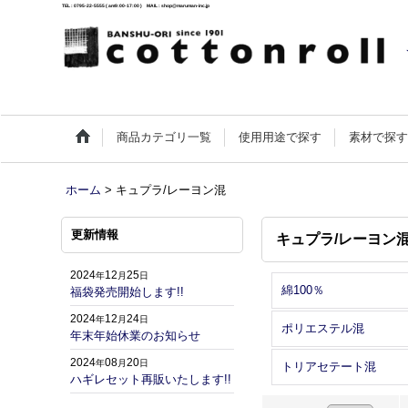
TEL : 0795-22-5555 ( am9:00-17:00 ) MAIL : shop@maruman-inc.jp
商品カテゴリ一覧
使用用途で探す
素材で探
ホーム
>
キュプラ/レーヨン混
更新情報
キュプラ/レーヨン
2024
12
25
年
月
日
綿100％
福袋発売開始します!!
2024
12
24
年
月
日
ポリエステル混
年末年始休業のお知らせ
2024
08
20
年
月
日
トリアセテート混
ハギレセット再販いたします!!