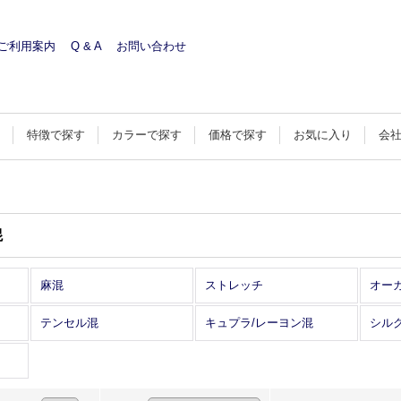
ご利用案内
Q & A
お問い合わせ
す
特徴で探す
カラーで探す
価格で探す
お気に入り
会
混
麻混
ストレッチ
オー
テンセル混
キュプラ/レーヨン混
シル