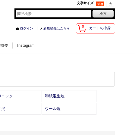
文字サイズ
:
0
カートの中身
ログイン
新規登録はこちら
社概要
Instagram
ガニック
和紙混生地
ク混
ウール混