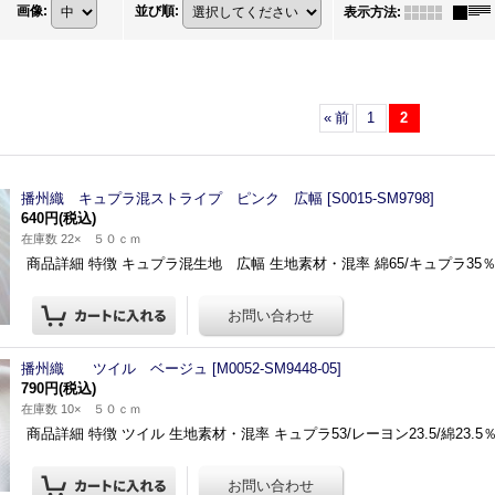
画像
:
並び順
:
表示方法
:
«
前
1
2
播州織 キュプラ混ストライプ ピンク 広幅
[
S0015-SM9798
]
640円
(税込)
在庫数 22× ５０ｃｍ
商品詳細 特徴 キュプラ混生地 広幅 生地素材・混率 綿65/キュプラ35％
播州織 ツイル ベージュ
[
M0052-SM9448-05
]
790円
(税込)
在庫数 10× ５０ｃｍ
商品詳細 特徴 ツイル 生地素材・混率 キュプラ53/レーヨン23.5/綿23.5％