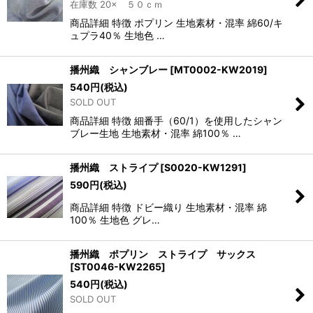
在庫数 20× ５０ｃｍ
商品詳細 特徴 ポプリン 生地素材・混率 綿60/キ
ュプラ40％ 生地色 …
播州織 シャンブレー
[
MT0002-KW2019
]
540
円
(税込)
SOLD OUT
商品詳細 特徴 細番手（60/1）を使用したシャン
ブレー生地 生地素材・混率 綿100％ …
播州織 ストライプ
[
S0020-KW1291
]
590
円
(税込)
商品詳細 特徴 ドビー織り 生地素材・混率 綿
100％ 生地色 グレ…
播州織 ポプリン ストライプ サックス
[
ST0046-KW2265
]
540
円
(税込)
SOLD OUT