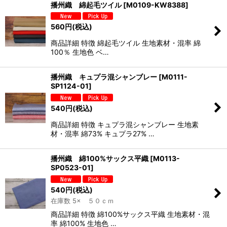
播州織 綿起毛ツイル
[
M0109-KW8388
]
560
円
(税込)
商品詳細 特徴 綿起毛ツイル 生地素材・混率 綿
100％ 生地色 ベ…
播州織 キュプラ混シャンブレー
[
M0111-
SP1124-01
]
540
円
(税込)
商品詳細 特徴 キュプラ混シャンブレー 生地素
材・混率 綿73% キュプラ27% …
播州織 綿100%サックス平織
[
M0113-
SP0523-01
]
540
円
(税込)
在庫数 5× ５０ｃｍ
商品詳細 特徴 綿100%サックス平織 生地素材・混
率 綿100% 生地色 …