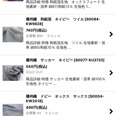
商品詳細 特徴 和紙混生地 オックスフォード 生
地素材・混率 綿87/和紙13％ 生地色 1…
播州織 和紙混 ネイビー ツイル
[
S0084-
KW6628
]
740
円
(税込)
在庫数 89× ５０ｃｍ
商品詳細 特徴 和紙混生地 ツイル 生地素材・混
率 綿90/和紙10％ 生地色 …
播州織 サッカー ネイビー
[
S0077-KU3725
]
540
円
(税込)
SOLD OUT
商品詳細 特徴 サッカー 生地素材・混率 綿100％
生地色 ネイビー …
播州織 ドビー オックス サックス
[
S0004-
KW2018
]
490
円
(税込)
在庫数 4× ５０ｃｍ