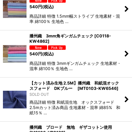
540
円
(税込)
商品詳細 特徴 1.5mm幅ストライプ 生地素材・混
率 綿100％ 生地色 …
播州織 3mm角ギンガムチェック
[
C0118-
KW4862
]
540
円
(税込)
商品詳細 特徴 3mmギンガムチェック 生地素材・
混率 綿100％ 生地色 …
【カット済み生地 2.5M】播州織 和紙混オック
スフォード DKブルー
[
MT0103-KW6546
]
SOLD OUT
商品詳細 特徴 和紙混生地 オックスフォード
2.5mカット済み商品 生地素材・混率 綿85% 和
紙15％ …
播州織 ブロード 無地 ギザコットン使用