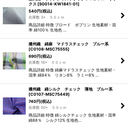
クス
[
S0014-KW1841-01
]
540
円
(税込)
在庫数 3× ５０ｃｍ
商品詳細 特徴 ブロード ポプリン 生地素材・混
率 綿100％ 生地色 …
播州織 綿麻 マドラスチェック ブルー系
[
C0108-MSC75555
]
690
円
(税込)
在庫数 16× ５０ｃｍ
商品詳細 特徴 綿麻マドラスチェック 生地素材・
混率 綿84％ リネン8% ラミー8% …
播州織 綿シルク チェック 薄地 ブルー系
[
C0107-MSC75449
]
740
円
(税込)
在庫数 50× ５０ｃｍ
商品詳細 特徴 綿シルクチェック 生地素材・混率
綿88％ シルク12% 生地色…