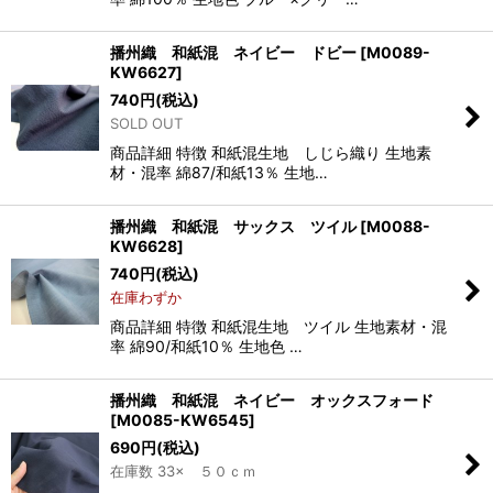
播州織 和紙混 ネイビー ドビー
[
M0089-
KW6627
]
740
円
(税込)
SOLD OUT
商品詳細 特徴 和紙混生地 しじら織り 生地素
材・混率 綿87/和紙13％ 生地…
播州織 和紙混 サックス ツイル
[
M0088-
KW6628
]
740
円
(税込)
在庫わずか
商品詳細 特徴 和紙混生地 ツイル 生地素材・混
率 綿90/和紙10％ 生地色 …
播州織 和紙混 ネイビー オックスフォード
[
M0085-KW6545
]
690
円
(税込)
在庫数 33× ５０ｃｍ