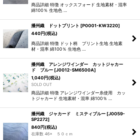
商品詳細 特徴 オックスフォード 生地素材・混率
綿100％ 生地色 …
播州織 ドットプリント
[
P0001-KW3220
]
440
円
(税込)
商品詳細 特徴 ドット柄 プリント生地 生地素
材・混率 綿100％ 生地色 …
播州織 アレンジワインダー カットジャカー
ド ブルー
[
J0012-SM6500A
]
1,040
円
(税込)
SOLD OUT
商品詳細 特徴 アレンジワインダー糸使用 カッ
トジャカード 生地素材・混率 綿100％ …
播州織 ジャカード ミスティブルー
[
J0059-
SP2272
]
840
円
(税込)
在庫数 46× ５０ｃｍ