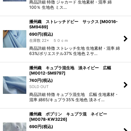
商品詳細 特徴 ジャカード 生地素材・混率 綿
100％ 生地色 ミス…
播州織 ストレッチドビー サックス
[
M0016-
SM9489
]
690
円
(税込)
在庫数 22× ５０ｃｍ
商品詳細 特徴 ストレッチ生地 生地素材・混率 綿
63%/ポリエステル37% 生地色 2.サ…
播州織 キュプラ混生地 淡ネイビー 広幅
[
M0012-SM9797
]
740
円
(税込)
SOLD OUT
商品詳細 特徴 キュプラ混生地 広幅 生地素材・
混率 綿65/キュプラ35% 生地色 淡ネイ…
播州織 ポプリン キュプラ混 ネイビー
[
M0078-KW3226
]
690
円
(税込)