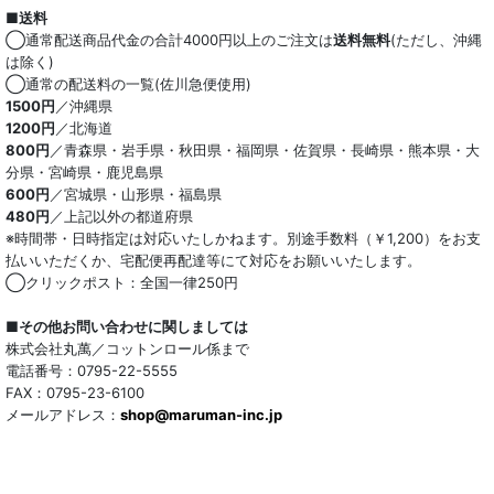
■送料
◯通常配送商品代金の合計4000円以上のご注文は
送料無料
(ただし、沖縄
は除く)
◯通常の配送料の一覧(佐川急便使用)
1500円
／沖縄県
1200円
／北海道
800円
／青森県・岩手県・秋田県・福岡県・佐賀県・長崎県・熊本県・大
分県・宮崎県・鹿児島県
600円
／宮城県・山形県・福島県
480円
／上記以外の都道府県
※時間帯・日時指定は対応いたしかねます。別途手数料（￥1,200）をお支
払いいただくか、宅配便再配達等にて対応をお願いいたします。
◯クリックポスト：全国一律250円
■その他お問い合わせに関しましては
株式会社丸萬／コットンロール係まで
電話番号：0795-22-5555
FAX：0795-23-6100
メールアドレス：
shop@maruman-inc.jp