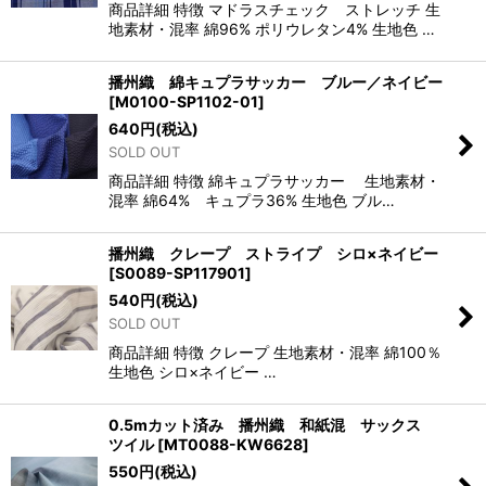
商品詳細 特徴 マドラスチェック ストレッチ 生
地素材・混率 綿96% ポリウレタン4% 生地色 …
播州織 綿キュプラサッカー ブルー／ネイビー
[
M0100-SP1102-01
]
640
円
(税込)
SOLD OUT
商品詳細 特徴 綿キュプラサッカー 生地素材・
混率 綿64% キュプラ36% 生地色 ブル…
播州織 クレープ ストライプ シロ×ネイビー
[
S0089-SP117901
]
540
円
(税込)
SOLD OUT
商品詳細 特徴 クレープ 生地素材・混率 綿100％
生地色 シロ×ネイビー …
0.5mカット済み 播州織 和紙混 サックス
ツイル
[
MT0088-KW6628
]
550
円
(税込)