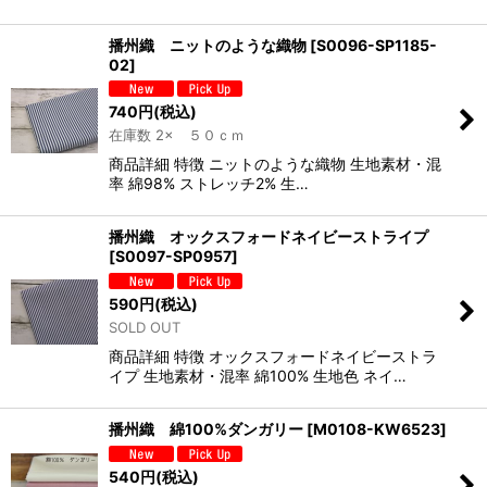
播州織 ニットのような織物
[
S0096-SP1185-
02
]
740
円
(税込)
在庫数 2× ５０ｃｍ
商品詳細 特徴 ニットのような織物 生地素材・混
率 綿98% ストレッチ2% 生…
播州織 オックスフォードネイビーストライプ
[
S0097-SP0957
]
590
円
(税込)
SOLD OUT
商品詳細 特徴 オックスフォードネイビーストラ
イプ 生地素材・混率 綿100% 生地色 ネイ…
播州織 綿100%ダンガリー
[
M0108-KW6523
]
540
円
(税込)