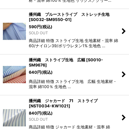
材・混率 綿100％ 生地色 サックス／グリー…
播州織 ブルーストライプ ストレッチ生地
[
S0032-SM9550-01
]
590
円
(税込)
SOLD OUT
商品詳細 特徴 ストライプ生地 生地素材・混率 綿
60/ナイロン39/ポリウレタン1% 生地色 …
播州織 ストライプ生地 広幅
[
S0010-
SM9676
]
640
円
(税込)
商品詳細 特徴 ストライプ生地 広幅 生地素材・
混率 綿100％ 生地色 …
播州織 ジャカード 71 ストライプ
[
NST0034-KW1021
]
840
円
(税込)
SOLD OUT
商品詳細 特徴 ジャカード 生地素材・混率 綿