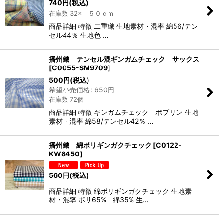
740
円
(税込)
在庫数 32× ５０ｃｍ
商品詳細 特徴 二重織 生地素材・混率 綿56/テン
セル44％ 生地色 …
播州織 テンセル混ギンガムチェック サックス
[
C0055-SM9709
]
500
円
(税込)
希望小売価格
:
650
円
在庫数 72個
商品詳細 特徴 ギンガムチェック ポプリン 生地
素材・混率 綿58/テンセル42％ …
播州織 綿ポリギンガクチェック
[
C0122-
KW8450
]
560
円
(税込)
商品詳細 特徴 綿ポリギンガクチェック 生地素
材・混率 ポリ65% 綿35% 生…