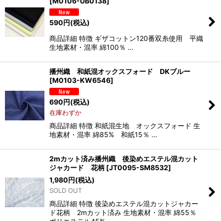
[
M0106-UB0138
]
590
円
(税込)
商品詳細 特徴 ギザコットン120番双糸使用 平織
生地素材・混率 綿100％ …
播州織 和紙混オックスフォード DKブルー
[
M0103-KW6546
]
690
円
(税込)
在庫わずか
商品詳細 特徴 和紙混生地 オックスフォード 生
地素材・混率 綿85% 和紙15％ …
2mカット済み播州織 後染めエステル混カット
ジャカード 花柄
[
JT0095-SM8532
]
1,980
円
(税込)
SOLD OUT
商品詳細 特徴 後染めエステル混カットジャカー
ド花柄 2mカット済み 生地素材・混率 綿55％