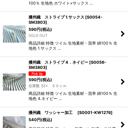
100％ 生地色 ホワイト×サックス …
播州織 ストライプ 1.サックス
[
S0054-
SM3803
]
590
円
(税込)
SOLD OUT
商品詳細 特徴 ツイル 生地素材・混率 綿100％ 生
地色 1.サックス …
播州織 ストライプ 4．ネイビー
[
S0056-
SM3803
]
590
円
(税込)
在庫数 32× ５０ｃｍ
商品詳細 特徴 ツイル 生地素材・混率 綿100％ 生
地色 4.ネイビー …
播州織 ワッシャー加工
[
S0001-KW1276
]
540
円
(税込)