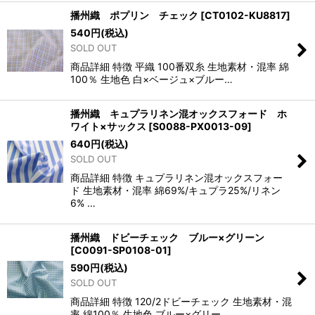
播州織 ポプリン チェック
[
CT0102-KU8817
]
540
円
(税込)
SOLD OUT
商品詳細 特徴 平織 100番双糸 生地素材・混率 綿
100％ 生地色 白×ベージュ×ブルー…
播州織 キュプラリネン混オックスフォード ホ
ワイト×サックス
[
S0088-PX0013-09
]
640
円
(税込)
SOLD OUT
商品詳細 特徴 キュプラリネン混オックスフォー
ド 生地素材・混率 綿69%/キュプラ25%/リネン
6% …
播州織 ドビーチェック ブルー×グリーン
[
C0091-SP0108-01
]
590
円
(税込)
SOLD OUT
商品詳細 特徴 120/2ドビーチェック 生地素材・混
率 綿100％ 生地色 ブルー×グリー…