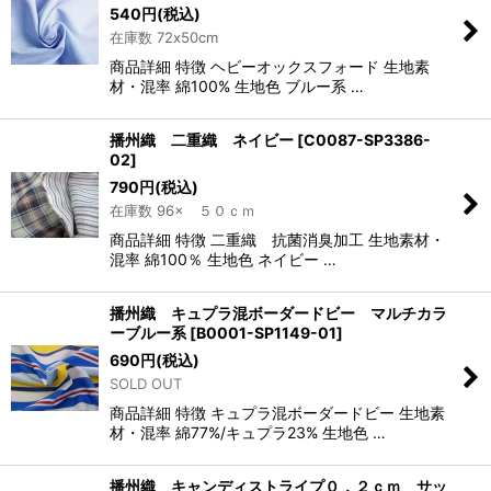
540
円
(税込)
在庫数 72x50cm
商品詳細 特徴 ヘビーオックスフォード 生地素
材・混率 綿100% 生地色 ブルー系 …
播州織 二重織 ネイビー
[
C0087-SP3386-
02
]
790
円
(税込)
在庫数 96× ５０ｃｍ
商品詳細 特徴 二重織 抗菌消臭加工 生地素材・
混率 綿100％ 生地色 ネイビー …
播州織 キュプラ混ボーダードビー マルチカラ
ーブルー系
[
B0001-SP1149-01
]
690
円
(税込)
SOLD OUT
商品詳細 特徴 キュプラ混ボーダードビー 生地素
材・混率 綿77%/キュプラ23% 生地色 …
播州織 キャンディストライプ０．２ｃｍ サッ