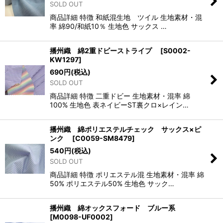
SOLD OUT
商品詳細 特徴 和紙混生地 ツイル 生地素材・混
率 綿90/和紙10％ 生地色 サックス …
播州織 綿2重ドビーストライプ
[
S0002-
KW1297
]
690
円
(税込)
SOLD OUT
商品詳細 特徴 二重ドビー 生地素材・混率 綿
100% 生地色 表ネイビーST裏クロ×レイン…
播州織 綿ポリエステルチェック サックス×ピ
ンク
[
C0059-SM8479
]
540
円
(税込)
SOLD OUT
商品詳細 特徴 ポリエステル混 生地素材・混率 綿
50% ポリエステル50% 生地色 サック…
播州織 綿オックスフォード ブルー系
[
M0098-UF0002
]