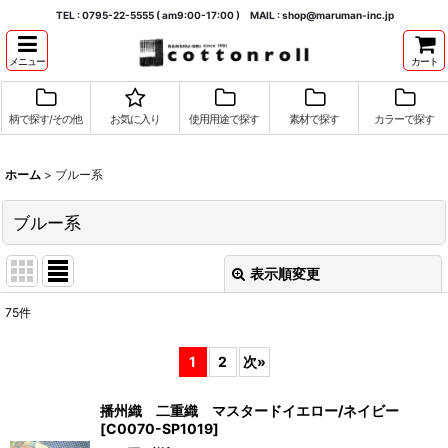
TEL : 0795-22-5555 ( am9:00-17:00 ) MAIL : shop@maruman-inc.jp
メニュー
カート
柄で探す/その他
お気に入り
使用用途で探す
素材で探す
カラーで探す
ホーム
>
ブルー系
ブルー系
表示順変更
閉じる
75
件
表示数
:
1
2
次
»
並び順
:
播州織 二重織 マスタードイエロー/ネイビー
[
C0070-SP1019
]
絞り込む