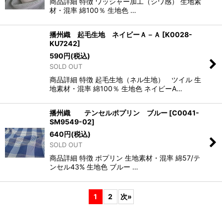
商品詳細 特徴 ワッシャー加工（シワ感） 生地素
材・混率 綿100％ 生地色 …
播州織 起毛生地 ネイビーＡ－Ａ
[
K0028-
KU7242
]
590
円
(税込)
SOLD OUT
商品詳細 特徴 起毛生地（ネル生地） ツイル 生
地素材・混率 綿100％ 生地色 ネイビーA…
播州織 テンセルポプリン ブルー
[
C0041-
SM9549-02
]
640
円
(税込)
SOLD OUT
商品詳細 特徴 ポプリン 生地素材・混率 綿57/テ
ンセル43% 生地色 ブルー …
1
2
次
»