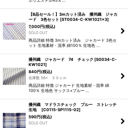
ポリエステル45% …
【B品セール！】3mカット済み 播州織 ジャカ
ード 3色セット
[
ST0034-C-KW1021×3
]
7,000
円
(税込)
SOLD OUT
商品詳細 特徴 3mカット済み ジャカード 3色セ
ット 生地素材・混率 綿100％ 生地色 …
播州織 ジャカード 74 チェック
[
S0034-C-
KW1021
]
840
円
(税込)
在庫数 56× ５０ｃｍ
商品詳細 特徴 ジャカード 生地素材・混率 綿
100％ 生地色 サックス×ブルー …
播州織 マドラスチェック ブルー ストレッチ
生地
[
C0115-SP1115-02
]
590
円
(税込)
SOLD OUT