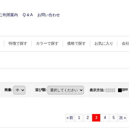
ご利用案内
Q & A
お問い合わせ
す
特徴で探す
カラーで探す
価格で探す
お気に入り
会
画像
:
並び順
:
表示方法
:
«
前
1
2
3
4
5
次
»