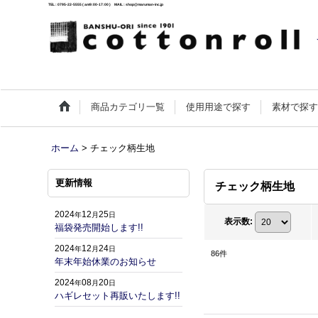
TEL : 0795-22-5555 ( am9:00-17:00 ) MAIL : shop@maruman-inc.jp
商品カテゴリ一覧
使用用途で探す
素材で探
ホーム
>
チェック柄生地
更新情報
チェック柄生地
2024
12
25
年
月
日
表示数
:
福袋発売開始します!!
2024
12
24
年
月
日
86
件
年末年始休業のお知らせ
2024
08
20
年
月
日
ハギレセット再販いたします!!