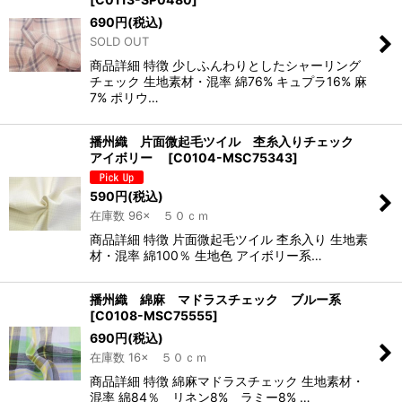
690
円
(税込)
SOLD OUT
商品詳細 特徴 少しふんわりとしたシャーリング
チェック 生地素材・混率 綿76% キュプラ16% 麻
7% ポリウ…
播州織 片面微起毛ツイル 杢糸入りチェック
アイボリー
[
C0104-MSC75343
]
590
円
(税込)
在庫数 96× ５０ｃｍ
商品詳細 特徴 片面微起毛ツイル 杢糸入り 生地素
材・混率 綿100％ 生地色 アイボリー系…
播州織 綿麻 マドラスチェック ブルー系
[
C0108-MSC75555
]
690
円
(税込)
在庫数 16× ５０ｃｍ
商品詳細 特徴 綿麻マドラスチェック 生地素材・
混率 綿84％ リネン8% ラミー8% …