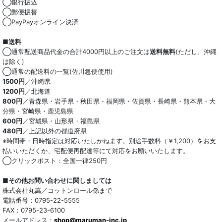
◯銀行振込
◯郵便振替
◯PayPayオンライン決済
■送料
◯通常配送商品代金の合計4000円以上のご注文は
送料無料
(ただし、沖縄
は除く)
◯通常の配送料の一覧(佐川急便使用)
1500円
／沖縄県
1200円
／北海道
800円
／青森県・岩手県・秋田県・福岡県・佐賀県・長崎県・熊本県・大
分県・宮崎県・鹿児島県
600円
／宮城県・山形県・福島県
480円
／上記以外の都道府県
※時間帯・日時指定は対応いたしかねます。別途手数料（￥1,200）をお支
払いいただくか、宅配便再配達等にて対応をお願いいたします。
◯クリックポスト：全国一律250円
■その他お問い合わせに関しましては
株式会社丸萬／コットンロール係まで
電話番号：0795-22-5555
FAX：0795-23-6100
メールアドレス：
shop@maruman-inc.jp