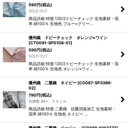
590
円
(税込)
SOLD OUT
商品詳細 特徴 120/2ドビーチェック 生地素材・混
率 綿100％ 生地色 ブルー×グリー…
播州織 ドビーチェック オレンジ×ワイン
[
CT0091-SP0108-01
]
590
円
(税込)
SOLD OUT
商品詳細 特徴 120/2ドビーチェック 生地素材・混
率 綿100％ 生地色 オレンジ×ワイ…
播州織 二重織 ネイビー
[
C0087-SP3386-
02
]
790
円
(税込)
在庫数 96× ５０ｃｍ
商品詳細 特徴 二重織 抗菌消臭加工 生地素材・
混率 綿100％ 生地色 ネイビー …
播州織 二重織 ベージュ
[
C0088-KW2273
]