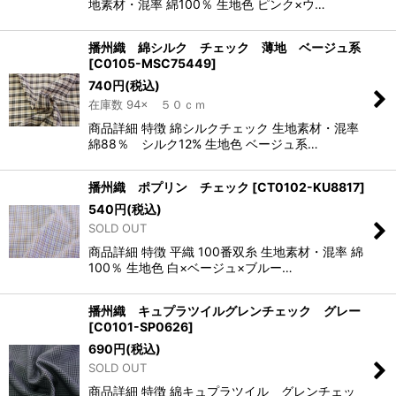
地素材・混率 綿100％ 生地色 ピンク×ウ…
播州織 綿シルク チェック 薄地 ベージュ系
[
C0105-MSC75449
]
740
円
(税込)
在庫数 94× ５０ｃｍ
商品詳細 特徴 綿シルクチェック 生地素材・混率
綿88％ シルク12% 生地色 ベージュ系…
播州織 ポプリン チェック
[
CT0102-KU8817
]
540
円
(税込)
SOLD OUT
商品詳細 特徴 平織 100番双糸 生地素材・混率 綿
100％ 生地色 白×ベージュ×ブルー…
播州織 キュプラツイルグレンチェック グレー
[
C0101-SP0626
]
690
円
(税込)
SOLD OUT
商品詳細 特徴 綿キュプラツイル グレンチェッ