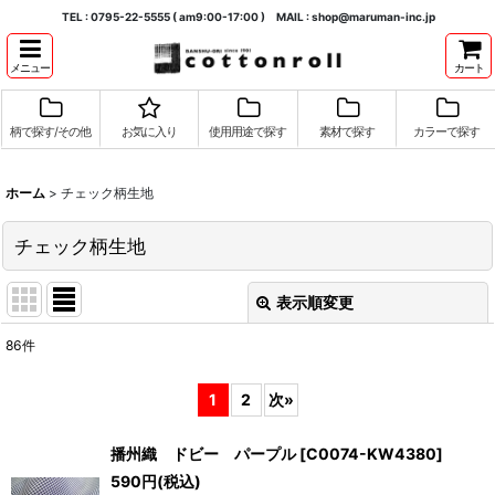
TEL : 0795-22-5555 ( am9:00-17:00 ) MAIL : shop@maruman-inc.jp
メニュー
カート
柄で探す/その他
お気に入り
使用用途で探す
素材で探す
カラーで探す
ホーム
>
チェック柄生地
チェック柄生地
表示順変更
閉じる
86
件
表示数
:
1
2
次
»
並び順
:
播州織 ドビー パープル
[
C0074-KW4380
]
590
円
(税込)
絞り込む