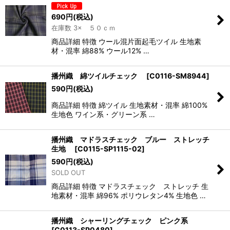
690
円
(税込)
在庫数 3× ５０ｃｍ
商品詳細 特徴 ウール混片面起毛ツイル 生地素
材・混率 綿88% ウール12% …
播州織 綿ツイルチェック
[
C0116-SM8944
]
590
円
(税込)
商品詳細 特徴 綿ツイル 生地素材・混率 綿100%
生地色 ワイン系・グリーン系 …
播州織 マドラスチェック ブルー ストレッチ
生地
[
C0115-SP1115-02
]
590
円
(税込)
SOLD OUT
商品詳細 特徴 マドラスチェック ストレッチ 生
地素材・混率 綿96% ポリウレタン4% 生地色 …
播州織 シャーリングチェック ピンク系
[
C0113-SP0480
]