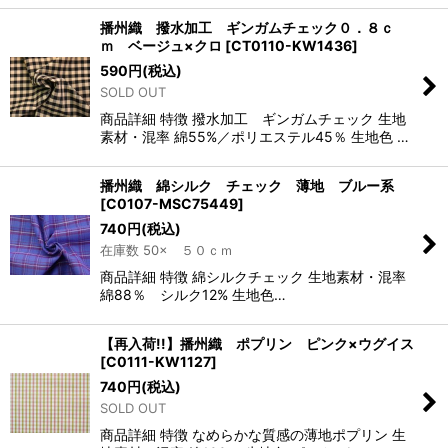
播州織 撥水加工 ギンガムチェック０．８ｃ
ｍ ベージュ×クロ
[
CT0110-KW1436
]
590
円
(税込)
SOLD OUT
商品詳細 特徴 撥水加工 ギンガムチェック 生地
素材・混率 綿55%／ポリエステル45％ 生地色 …
播州織 綿シルク チェック 薄地 ブルー系
[
C0107-MSC75449
]
740
円
(税込)
在庫数 50× ５０ｃｍ
商品詳細 特徴 綿シルクチェック 生地素材・混率
綿88％ シルク12% 生地色…
【再入荷!!】播州織 ポプリン ピンク×ウグイス
[
C0111-KW1127
]
740
円
(税込)
SOLD OUT
商品詳細 特徴 なめらかな質感の薄地ポプリン 生