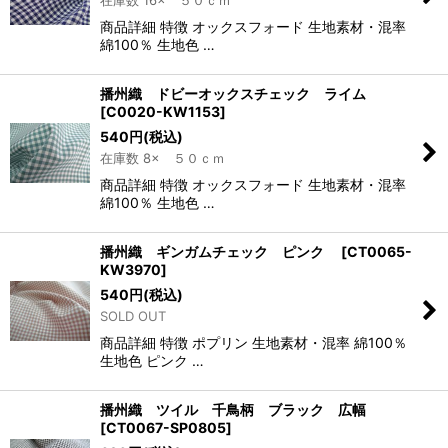
商品詳細 特徴 オックスフォード 生地素材・混率
綿100％ 生地色 …
播州織 ドビーオックスチェック ライム
[
C0020-KW1153
]
540
円
(税込)
在庫数 8× ５０ｃｍ
商品詳細 特徴 オックスフォード 生地素材・混率
綿100％ 生地色 …
播州織 ギンガムチェック ピンク
[
CT0065-
KW3970
]
540
円
(税込)
SOLD OUT
商品詳細 特徴 ポプリン 生地素材・混率 綿100％
生地色 ピンク …
播州織 ツイル 千鳥柄 ブラック 広幅
[
CT0067-SP0805
]