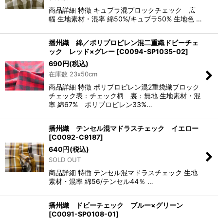
商品詳細 特徴 キュプラ混ブロックチェック 広
幅 生地素材・混率 綿50%/キュプラ50% 生地色 …
播州織 綿／ポリプロピレン混二重織ドビーチェ
ック レッド×グレー
[
C0094-SP1035-02
]
690
円
(税込)
在庫数 23x50cm
商品詳細 特徴 ポリプロピレン混2重袋織ブロック
チェック表：チェック柄 裏：無地 生地素材・混
率 綿67% ポリプロピレン33%…
播州織 テンセル混マドラスチェック イエロー
[
C0092-C9187
]
640
円
(税込)
SOLD OUT
商品詳細 特徴 テンセル混マドラスチェック 生地
素材・混率 綿56/テンセル44％ …
播州織 ドビーチェック ブルー×グリーン
[
C0091-SP0108-01
]