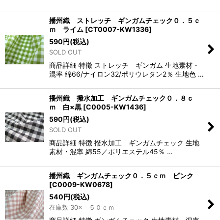
播州織 ストレッチ ギンガムチェック０．５ｃ
ｍ ライム
[
CT0007-KW1336
]
590
円
(税込)
SOLD OUT
商品詳細 特徴 ストレッチ ギンガム 生地素材・
混率 綿66/ナイロン32/ポリウレタン2％ 生地色 …
播州織 撥水加工 ギンガムチェック０．８ｃ
ｍ 白×黒
[
C0005-KW1436
]
590
円
(税込)
SOLD OUT
商品詳細 特徴 撥水加工 ギンガムチェック 生地
素材・混率 綿55／ポリエステル45％ …
播州織 ギンガムチェック０．５ｃｍ ピンク
[
C0009-KW0678
]
540
円
(税込)
在庫数 30× ５０ｃｍ