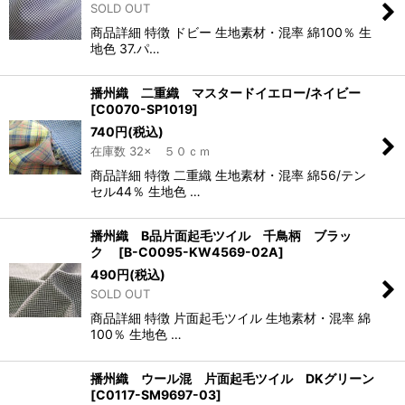
SOLD OUT
商品詳細 特徴 ドビー 生地素材・混率 綿100％ 生
地色 37.パ…
播州織 二重織 マスタードイエロー/ネイビー
[
C0070-SP1019
]
740
円
(税込)
在庫数 32× ５０ｃｍ
商品詳細 特徴 二重織 生地素材・混率 綿56/テン
セル44％ 生地色 …
播州織 B品片面起毛ツイル 千鳥柄 ブラッ
ク
[
B-C0095-KW4569-02A
]
490
円
(税込)
SOLD OUT
商品詳細 特徴 片面起毛ツイル 生地素材・混率 綿
100％ 生地色 …
播州織 ウール混 片面起毛ツイル DKグリーン
[
C0117-SM9697-03
]