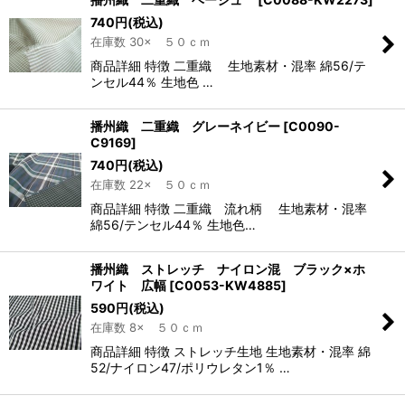
740
円
(税込)
在庫数 30× ５０ｃｍ
商品詳細 特徴 二重織 生地素材・混率 綿56/テ
ンセル44％ 生地色 …
播州織 二重織 グレーネイビー
[
C0090-
C9169
]
740
円
(税込)
在庫数 22× ５０ｃｍ
商品詳細 特徴 二重織 流れ柄 生地素材・混率
綿56/テンセル44％ 生地色…
播州織 ストレッチ ナイロン混 ブラック×ホ
ワイト 広幅
[
C0053-KW4885
]
590
円
(税込)
在庫数 8× ５０ｃｍ
商品詳細 特徴 ストレッチ生地 生地素材・混率 綿
52/ナイロン47/ポリウレタン1％ …