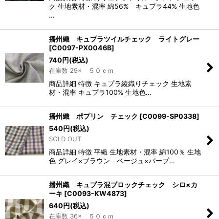
ク 生地素材・混率 綿56% キュプラ44% 生地色
…
播州織 キュプラツイルチェック ライトグレー
[
C0097-PX0046B
]
740
円
(税込)
在庫数 29× ５０ｃｍ
商品詳細 特徴 キュプラ綾織りチェック 生地素
材・混率 キュプラ100% 生地色…
播州織 ポプリン チェック
[
C0099-SP0338
]
540
円
(税込)
SOLD OUT
商品詳細 特徴 平織 生地素材・混率 綿100％ 生地
色 グレイ×ブラウン ベージュ×パープ…
播州織 キュプラ混ブロックチェック シロ×カ
ーキ
[
C0093-KW4873
]
640
円
(税込)
在庫数 36× ５０ｃｍ