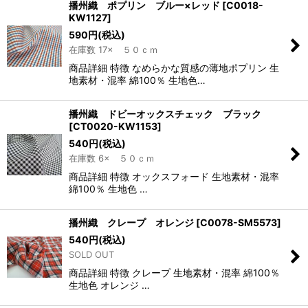
播州織 ポプリン ブルー×レッド
[
C0018-
KW1127
]
590
円
(税込)
在庫数 17× ５０ｃｍ
商品詳細 特徴 なめらかな質感の薄地ポプリン 生
地素材・混率 綿100％ 生地色…
播州織 ドビーオックスチェック ブラック
[
CT0020-KW1153
]
540
円
(税込)
在庫数 6× ５０ｃｍ
商品詳細 特徴 オックスフォード 生地素材・混率
綿100％ 生地色 …
播州織 クレープ オレンジ
[
C0078-SM5573
]
540
円
(税込)
SOLD OUT
商品詳細 特徴 クレープ 生地素材・混率 綿100％
生地色 オレンジ …