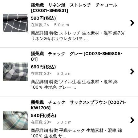
播州織 リネン混 ストレッチ チャコール
[
C0081-SM9831
]
590
円
(税込)
在庫数 2× ５０ｃｍ
商品詳細 特徴 ストレッチ 生地素材・混率 綿73/
リネン26/ポリウレタン1％ …
播州織 チェック グレー
[
C0073-SM9805-
01
]
690
円
(税込)
在庫数 20× ５０ｃｍ
商品詳細 特徴 ツイル生地 生地素材・混率 綿
100％ 生地色 グレー …
播州織 チェック サックス×ブラウン
[
C0071-
KW1706
]
540
円
(税込)
在庫数 20× ５０ｃｍ
商品詳細 特徴 平織チェック 生地素材・混率 綿
100％ 生地色 サ…