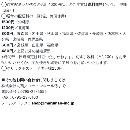
◯通常配送商品代金の合計4000円以上のご注文は
送料無料
(ただし、沖縄
は除く)
◯通常の配送料の一覧(佐川急便使用)
1500円
／沖縄県
1200円
／北海道
800円
／青森県・岩手県・秋田県・福岡県・佐賀県・長崎県・熊本県・大
分県・宮崎県・鹿児島県
600円
／宮城県・山形県・福島県
480円
／上記以外の都道府県
※時間帯・日時指定は対応いたしかねます。別途手数料（￥1,200）をお支
払いいただくか、宅配便再配達等にて対応をお願いいたします。
◯クリックポスト：全国一律250円
■その他お問い合わせに関しましては
株式会社丸萬／コットンロール係まで
電話番号：0795-22-5555
FAX：0795-23-6100
メールアドレス：
shop@maruman-inc.jp