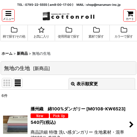
TEL : 0795-22-5555 ( am9:00-17:00 ) MAIL : shop@maruman-inc.jp
メニュー
カート
柄で探す/その他
お気に入り
使用用途で探す
素材で探す
カラーで探す
ホーム
>
新商品
>
無地の生地
無地の生地
[
新商品
]
表示順変更
閉じる
6
件
表示数
:
播州織 綿100%ダンガリー
[
M0108-KW6523
]
並び順
:
540
円
(税込)
商品詳細 特徴 洗い感ダンガリー 生地素材・混率
絞り込む