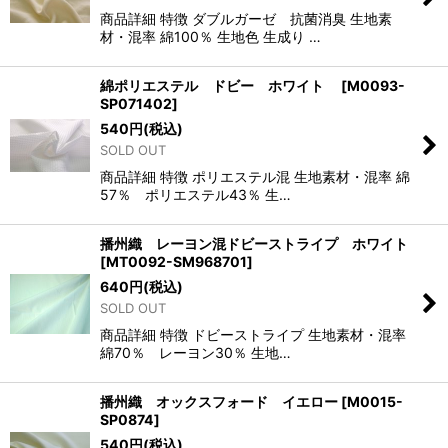
商品詳細 特徴 ダブルガーゼ 抗菌消臭 生地素
材・混率 綿100％ 生地色 生成り …
綿ポリエステル ドビー ホワイト
[
M0093-
SP071402
]
540
円
(税込)
SOLD OUT
商品詳細 特徴 ポリエステル混 生地素材・混率 綿
57％ ポリエステル43％ 生…
播州織 レーヨン混ドビーストライプ ホワイト
[
MT0092-SM968701
]
640
円
(税込)
SOLD OUT
商品詳細 特徴 ドビーストライプ 生地素材・混率
綿70％ レーヨン30％ 生地…
播州織 オックスフォード イエロー
[
M0015-
SP0874
]
540
円
(税込)