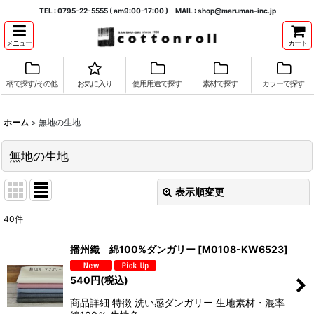
TEL : 0795-22-5555 ( am9:00-17:00 ) MAIL : shop@maruman-inc.jp
メニュー
カート
柄で探す/その他
お気に入り
使用用途で探す
素材で探す
カラーで探す
ホーム
>
無地の生地
無地の生地
表示順変更
閉じる
40
件
表示数
:
播州織 綿100%ダンガリー
[
M0108-KW6523
]
並び順
:
540
円
(税込)
商品詳細 特徴 洗い感ダンガリー 生地素材・混率
絞り込む