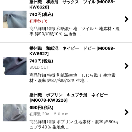
播州織 和紙混 サックス ツイル
[
M0088-
KW6628
]
740
円
(税込)
在庫わずか
商品詳細 特徴 和紙混生地 ツイル 生地素材・混
率 綿90/和紙10％ 生地色 …
播州織 和紙混 ネイビー ドビー
[
M0089-
KW6627
]
740
円
(税込)
SOLD OUT
商品詳細 特徴 和紙混生地 しじら織り 生地素
材・混率 綿87/和紙13％ 生地…
播州織 ポプリン キュプラ混 ネイビー
[
M0078-KW3226
]
690
円
(税込)
在庫数 20× ５０ｃｍ
商品詳細 特徴 ポプリン 生地素材・混率 綿60/キ
ュプラ40％ 生地色 …