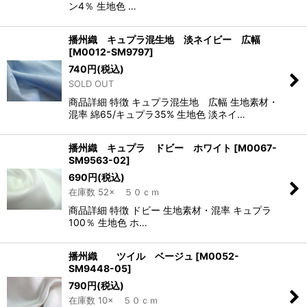
ン4％ 生地色 …
播州織 キュプラ混生地 淡ネイビー 広幅
[
M0012-SM9797
]
740
円
(税込)
SOLD OUT
商品詳細 特徴 キュプラ混生地 広幅 生地素材・
混率 綿65/キュプラ35% 生地色 淡ネイ…
播州織 キュプラ ドビー ホワイト
[
M0067-
SM9563-02
]
690
円
(税込)
在庫数 52× ５０ｃｍ
商品詳細 特徴 ドビー 生地素材・混率 キュプラ
100％ 生地色 ホ…
播州織 ツイル ベージュ
[
M0052-
SM9448-05
]
790
円
(税込)
在庫数 10× ５０ｃｍ