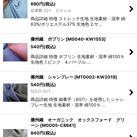
690
円
(税込)
在庫数 22× ５０ｃｍ
商品詳細 特徴 ストレッチ生地 生地素材・混率 綿
63%/ポリエステル37% 生地色 2.サ…
播州織 ポプリン
[
M0040-KW1553
]
540
円
(税込)
商品詳細 特徴 ポプリン 生地素材・混率 綿100％
生地色 1.ピンク 4.パープル …
播州織 シャンブレー
[
MT0002-KW2019
]
540
円
(税込)
SOLD OUT
商品詳細 特徴 細番手（60/1）を使用したシャン
ブレー生地 生地素材・混率 綿100％ …
播州織 オーガニック オックスフォード グリ
ーン
[
M0005-C8841
]
840
円
(税込)