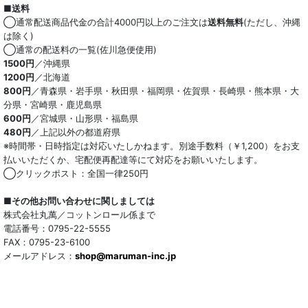
■送料
◯通常配送商品代金の合計4000円以上のご注文は
送料無料
(ただし、沖縄
は除く)
◯通常の配送料の一覧(佐川急便使用)
1500円
／沖縄県
1200円
／北海道
800円
／青森県・岩手県・秋田県・福岡県・佐賀県・長崎県・熊本県・大
分県・宮崎県・鹿児島県
600円
／宮城県・山形県・福島県
480円
／上記以外の都道府県
※時間帯・日時指定は対応いたしかねます。別途手数料（￥1,200）をお支
払いいただくか、宅配便再配達等にて対応をお願いいたします。
◯クリックポスト：全国一律250円
■その他お問い合わせに関しましては
株式会社丸萬／コットンロール係まで
電話番号：0795-22-5555
FAX：0795-23-6100
メールアドレス：
shop@maruman-inc.jp