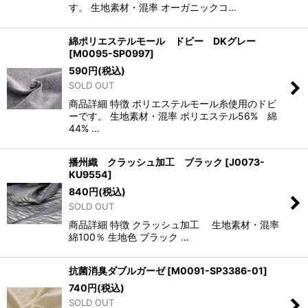
す。 生地素材・混率 オーガニックコ…
綿ポリエステルモール ドビー DKグレー
[
M0095-SP0997
]
590
円
(税込)
SOLD OUT
商品詳細 特徴 ポリエステルモール糸使用のドビ
ーです。 生地素材・混率 ポリエステル56% 綿
44% …
播州織 クラッシュ加工 ブラック
[
J0073-
KU9554
]
840
円
(税込)
SOLD OUT
商品詳細 特徴 クラッシュ加工 生地素材・混率
綿100％ 生地色 ブラック …
抗菌消臭ダブルガーゼ
[
M0091-SP3386-01
]
740
円
(税込)
SOLD OUT