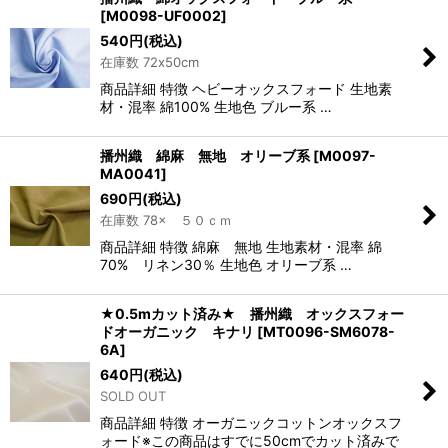
[
M0098-UF0002
]
540
円
(税込)
在庫数 72x50cm
商品詳細 特徴 ヘビーオックスフォード 生地素
材・混率 綿100% 生地色 ブルー系 …
播州織 綿麻 無地 オリーブ系
[
M0097-
MA0041
]
690
円
(税込)
在庫数 78× ５０ｃｍ
商品詳細 特徴 綿麻 無地 生地素材・混率 綿
70% リネン30％ 生地色 オリーブ系 …
★0.5mカット済み★ 播州織 オックスフォー
ドオーガニック キナリ
[
MT0096-SM6078-
6A
]
640
円
(税込)
SOLD OUT
商品詳細 特徴 オーガニックコットンオックスフ
ォード※この商品はすでに50cmでカット済みで