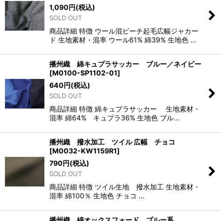
1,090
円
(税込)
SOLD OUT
商品詳細 特徴 ウール混ピーチ起毛広幅ジャカー
ド 生地素材・混率 ウール61% 綿39% 生地色 …
播州織 綿キュプラサッカー ブルー／ネイビー
[
M0100-SP1102-01
]
640
円
(税込)
SOLD OUT
商品詳細 特徴 綿キュプラサッカー 生地素材・
混率 綿64% キュプラ36% 生地色 ブル…
播州織 撥水加工 ツイル 広幅 チョコ
[
M0032-KW1159R1
]
790
円
(税込)
SOLD OUT
商品詳細 特徴 ツイル生地 撥水加工 生地素材・
混率 綿100％ 生地色 チョコ …
播州織 綿オックスフォード ブルー系