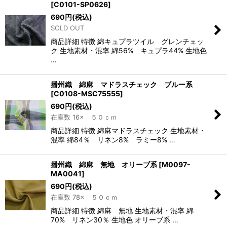
[
C0101-SP0626
]
690
円
(税込)
SOLD OUT
商品詳細 特徴 綿キュプラツイル グレンチェッ
ク 生地素材・混率 綿56% キュプラ44% 生地色
…
播州織 綿麻 マドラスチェック ブルー系
[
C0108-MSC75555
]
690
円
(税込)
在庫数 16× ５０ｃｍ
商品詳細 特徴 綿麻マドラスチェック 生地素材・
混率 綿84％ リネン8% ラミー8% …
播州織 綿麻 無地 オリーブ系
[
M0097-
MA0041
]
690
円
(税込)
在庫数 78× ５０ｃｍ
商品詳細 特徴 綿麻 無地 生地素材・混率 綿
70% リネン30％ 生地色 オリーブ系 …