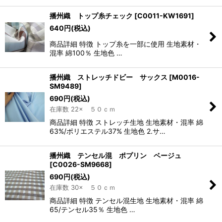
播州織 トップ糸チェック
[
C0011-KW1691
]
640
円
(税込)
商品詳細 特徴 トップ糸を一部に使用 生地素材・
混率 綿100％ 生地色 …
播州織 ストレッチドビー サックス
[
M0016-
SM9489
]
690
円
(税込)
在庫数 22× ５０ｃｍ
商品詳細 特徴 ストレッチ生地 生地素材・混率 綿
63%/ポリエステル37% 生地色 2.サ…
播州織 テンセル混 ポプリン ベージュ
[
C0026-SM9668
]
690
円
(税込)
在庫数 30× ５０ｃｍ
商品詳細 特徴 テンセル混生地 生地素材・混率 綿
65/テンセル35％ 生地色 …