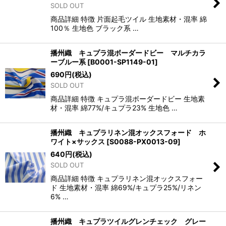
SOLD OUT
商品詳細 特徴 片面起毛ツイル 生地素材・混率 綿
100％ 生地色 ブラック系 …
播州織 キュプラ混ボーダードビー マルチカラ
ーブルー系
[
B0001-SP1149-01
]
690
円
(税込)
SOLD OUT
商品詳細 特徴 キュプラ混ボーダードビー 生地素
材・混率 綿77%/キュプラ23% 生地色 …
播州織 キュプラリネン混オックスフォード ホ
ワイト×サックス
[
S0088-PX0013-09
]
640
円
(税込)
SOLD OUT
商品詳細 特徴 キュプラリネン混オックスフォー
ド 生地素材・混率 綿69%/キュプラ25%/リネン
6% …
播州織 キュプラツイルグレンチェック グレー