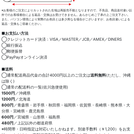
※お客様のご注文によりカットされた生地は再販売不能となりますので、不良品、商品送付違い以
外でのお客様都合による返品・交換はお受けできません。あらかじめご了承の上ご注文下さい。
また、パソコン環境により実際のお色目とは多少異なる場合がございますが、お色目違いによる
返品・交換もご容赦ください。
■お支払い方法
◯クレジットカード決済：VISA／MASTER／JCB／AMEX／DINERS
◯銀行振込
◯郵便振替
◯PayPayオンライン決済
■送料
◯通常配送商品代金の合計4000円以上のご注文は
送料無料
(ただし、沖縄
は除く)
◯通常の配送料の一覧(佐川急便使用)
1500円
／沖縄県
1200円
／北海道
800円
／青森県・岩手県・秋田県・福岡県・佐賀県・長崎県・熊本県・大
分県・宮崎県・鹿児島県
600円
／宮城県・山形県・福島県
480円
／上記以外の都道府県
※時間帯・日時指定は対応いたしかねます。別途手数料（￥1,200）をお支