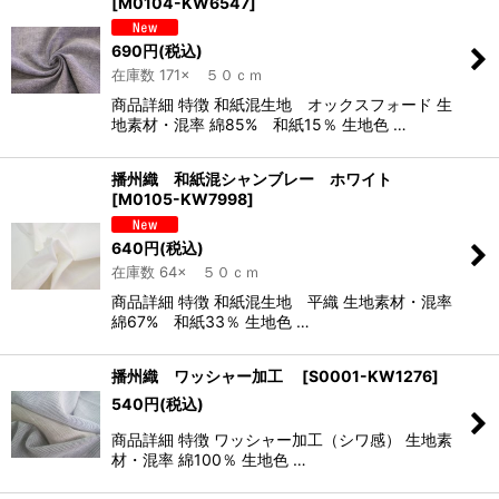
[
M0104-KW6547
]
690
円
(税込)
在庫数 171× ５０ｃｍ
商品詳細 特徴 和紙混生地 オックスフォード 生
地素材・混率 綿85% 和紙15％ 生地色 …
播州織 和紙混シャンブレー ホワイト
[
M0105-KW7998
]
640
円
(税込)
在庫数 64× ５０ｃｍ
商品詳細 特徴 和紙混生地 平織 生地素材・混率
綿67% 和紙33％ 生地色 …
播州織 ワッシャー加工
[
S0001-KW1276
]
540
円
(税込)
商品詳細 特徴 ワッシャー加工（シワ感） 生地素
材・混率 綿100％ 生地色 …