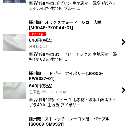
商品詳細 特徴 ポプリン 生地素材・混率 綿57/テ
ンセル43% 生地色 ブルー …
播州織 オックスフォード シロ 広幅
[
M0046-PX0044-01
]
640
円
(税込)
SOLD OUT
商品詳細 特徴 綿 ドビーオックス 生地素材・混
率 綿100％ 生地色 …
播州織 ドビー アイボリー
[
J0055-
KW5387-01
]
640
円
(税込)
在庫数 18× ５０ｃｍ
商品詳細 特徴 ドビー 生地素材・混率 綿60/キュ
プラ40％ 生地色 アイボリー …
播州織 ストレッチ レーヨン混 パープル
[
S0069-SM9951
]