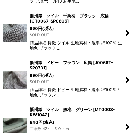
プラ30/ウール10％ 生地…
播州織 ツイル 千鳥柄 ブラック 広幅
[
CT0067-SP0805
]
690
円
(税込)
SOLD OUT
商品詳細 特徴 ツイル 生地素材・混率 綿100％ 生
地色 ブラック …
播州織 ドビー ブラウン 広幅
[
J0066T-
SP0731
]
690
円
(税込)
SOLD OUT
商品詳細 特徴 ドビー 生地素材・混率 綿100％ 生
地色 ブラウン …
播州織 ツイル 無地 グリーン
[
MT0008-
KW1942
]
640
円
(税込)
在庫数 42× ５０ｃｍ