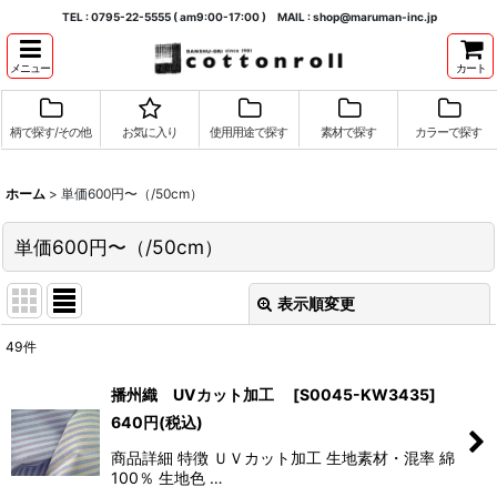
TEL : 0795-22-5555 ( am9:00-17:00 ) MAIL : shop@maruman-inc.jp
メニュー
カート
柄で探す/その他
お気に入り
使用用途で探す
素材で探す
カラーで探す
ホーム
>
単価600円〜（/50cm）
単価600円〜（/50cm）
表示順変更
閉じる
49
件
表示数
:
播州織 UVカット加工
[
S0045-KW3435
]
640
円
(税込)
並び順
:
商品詳細 特徴 ＵＶカット加工 生地素材・混率 綿
100％ 生地色 …
絞り込む