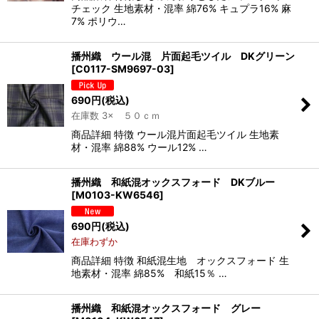
チェック 生地素材・混率 綿76% キュプラ16% 麻
7% ポリウ…
播州織 ウール混 片面起毛ツイル DKグリーン
[
C0117-SM9697-03
]
690
円
(税込)
在庫数 3× ５０ｃｍ
商品詳細 特徴 ウール混片面起毛ツイル 生地素
材・混率 綿88% ウール12% …
播州織 和紙混オックスフォード DKブルー
[
M0103-KW6546
]
690
円
(税込)
在庫わずか
商品詳細 特徴 和紙混生地 オックスフォード 生
地素材・混率 綿85% 和紙15％ …
播州織 和紙混オックスフォード グレー