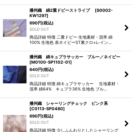
播州織 綿2重ドビーストライプ
[
S0002-
KW1297
]
690
円
(税込)
SOLD OUT
商品詳細 特徴 二重ドビー 生地素材・混率 綿
100% 生地色 表ネイビーST裏クロ×レイン…
播州織 綿キュプラサッカー ブルー／ネイビー
[
M0100-SP1102-01
]
640
円
(税込)
SOLD OUT
商品詳細 特徴 綿キュプラサッカー 生地素材・
混率 綿64% キュプラ36% 生地色 ブル…
播州織 シャーリングチェック ピンク系
[
C0113-SP0480
]
690
円
(税込)
SOLD OUT
商品詳細 特徴 少しふんわりとしたシャーリング