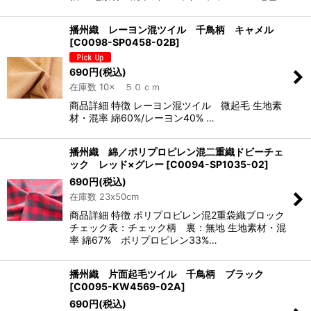
播州織 レーヨン混ツイル 千鳥柄 キャメル
[
C0098-SP0458-02B
]
690
円
(税込)
在庫数 10× ５０ｃｍ
商品詳細 特徴 レーヨン混ツイル 微起毛 生地素
材・混率 綿60%/レーヨン40% …
播州織 綿／ポリプロピレン混二重織ドビーチェ
ック レッド×グレー
[
C0094-SP1035-02
]
690
円
(税込)
在庫数 23x50cm
商品詳細 特徴 ポリプロピレン混2重袋織ブロック
チェック表：チェック柄 裏：無地 生地素材・混
率 綿67% ポリプロピレン33%…
播州織 片面起毛ツイル 千鳥柄 ブラック
[
C0095-KW4569-02A
]
690
円
(税込)