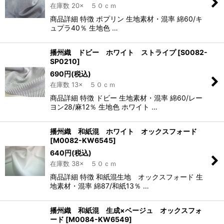
在庫数 20× ５０ｃｍ
商品詳細 特徴 ポプリン 生地素材・混率 綿60/キ
ュプラ40％ 生地色 …
播州織 ドビー ホワイト ストライプ
[
S0082-
SP0210
]
690
円
(税込)
在庫数 13× ５０ｃｍ
商品詳細 特徴 ドビー 生地素材・混率 綿60/レー
ヨン28/麻12％ 生地色 ホワイト …
播州織 和紙混 ホワイト オックスフォード
[
M0082-KW6545
]
640
円
(税込)
在庫数 38× ５０ｃｍ
商品詳細 特徴 和紙混生地 オックスフォード 生
地素材・混率 綿87/和紙13％ …
播州織 和紙混 生成×ベージュ オックスフォ
ード
[
M0084-KW6549
]