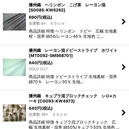
播州織 ヘリンボン こげ茶 レーヨン混
[
S0085-KW6262
]
690
円
(税込)
在庫数 8× ５０ｃｍ
商品詳細 特徴 ヘリンボン ドビー 広幅 生地素
材・混率 綿56/レーヨン46％ 生地色 こ…
播州織 レーヨン混ドビーストライプ ホワイト
[
MT0092-SM968701
]
640
円
(税込)
SOLD OUT
商品詳細 特徴 ドビーストライプ 生地素材・混率
綿70％ レーヨン30％ 生地…
播州織 キュプラ混ブロックチェック シロ×カ
ーキ
[
C0093-KW4873
]
640
円
(税込)
在庫数 36× ５０ｃｍ
商品詳細 特徴 キュプラ混ブロックチェック 広
幅 生地素材・混率 綿50%/キュプラ50% 生地色 …