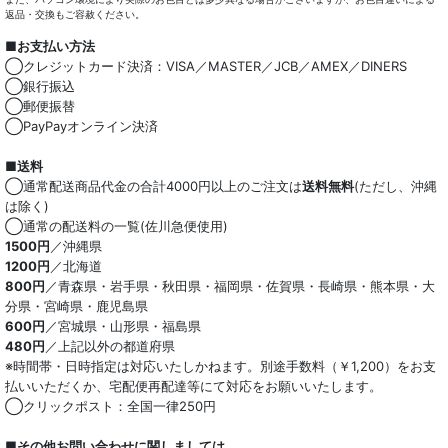
返品・交換もご容赦ください。
■お支払い方法
◯クレジットカード決済：VISA／MASTER／JCB／AMEX／DINERS
◯銀行振込
◯郵便振替
◯PayPayオンライン決済
■送料
◯通常配送商品代金の合計4000円以上のご注文は
送料無料
(ただし、沖縄
は除く)
◯通常の配送料の一覧(佐川急便使用)
1500円
／沖縄県
1200円
／北海道
800円
／青森県・岩手県・秋田県・福岡県・佐賀県・長崎県・熊本県・大
分県・宮崎県・鹿児島県
600円
／宮城県・山形県・福島県
480円
／上記以外の都道府県
※時間帯・日時指定は対応いたしかねます。別途手数料（￥1,200）をお支
払いいただくか、宅配便再配達等にて対応をお願いいたします。
◯クリックポスト：全国一律250円
■その他お問い合わせに関しましては