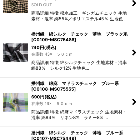
SOLD OUT
商品詳細 特徴 撥水加工 ギンガムチェック 生地
素材・混率 綿55%／ポリエステル45％ 生地色 …
播州織 綿シルク チェック 薄地 ブラック系
[
C0109-MSC75486
]
740
円
(税込)
在庫数 43× ５０ｃｍ
商品詳細 特徴 綿シルクチェック 生地素材・混率
綿88％ シルク12% 生地色…
播州織 綿麻 マドラスチェック ブルー系
[
C0108-MSC75555
]
690
円
(税込)
在庫数 16× ５０ｃｍ
商品詳細 特徴 綿麻マドラスチェック 生地素材・
混率 綿84％ リネン8% ラミー8% …
播州織 綿シルク チェック 薄地 ブルー系
[
C0107-MSC75449
]