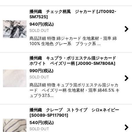
播州織 チェック柄風 ジャカード
[
JT0092-
SM7525
]
940
円
(税込)
SOLD OUT
商品詳細 特徴 綿ジャカード 生地素材・混率 綿
100% 生地色 グレー系 ブラック系 …
播州織 キュプラ・ポリエステル混ジャカード
ホワイト ペイズリー柄
[
J0090-SM7806A
]
990
円
(税込)
SOLD OUT
商品詳細 特徴 キュプラ混ポリエステル混ジャカ
ード ペイズリー柄 生地素材・混率 綿46.5% キ
ュプラ37.5…
播州織 クレープ ストライプ シロ×ネイビー
[
S0089-SP117901
]
540
円
(税込)
SOLD OUT