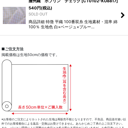
播州織 ポプリン チェック
[
CT0102-KU8817
]
540
円
(税込)
SOLD OUT
商品詳細 特徴 平織 100番双糸 生地素材・混率 綿
100％ 生地色 白×ベージュ×ブルー…
■ご注文方法
掲載価格は生地50cmの価格です。
※お客様のご注文によりカットされた生地は再販売不能となりますので、不良品、商品送付違い以
外でのお客様都合による返品・交換はお受けできません。あらかじめご了承の上ご注文下さい。
また、パソコン環境により実際のお色目とは多少異なる場合がございますが、お色目違いによる