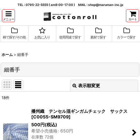
TEL : 0795-22-5555 ( am9:00-17:00 ) MAIL : shop@maruman-inc.jp
メニュー
カート
柄で探す/その他
お気に入り
使用用途で探す
素材で探す
カラーで探す
ホーム
>
細番手
細番手
表示順変更
閉じる
18
件
表示数
:
播州織 テンセル混ギンガムチェック サックス
[
C0055-SM9709
]
並び順
:
500
円
(税込)
希望小売価格
:
650
円
在庫数 72個
絞り込む