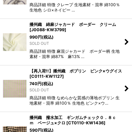
商品詳細 特徴 クレープ 生地素材・混率 綿100％
生地色 シロ×ネイビー …
播州織 綿麻ジャカード ボーダー クリーム
[
J0088-KW3799
]
990
円
(税込)
SOLD OUT
商品詳細 特徴 麻混ジャカード ボーダー柄 生地
素材・混率 綿87% 麻13% …
【再入荷!!】播州織 ポプリン ピンク×ウグイス
[
C0111-KW1127
]
740
円
(税込)
SOLD OUT
商品詳細 特徴 なめらかな質感の薄地ポプリン 生
地素材・混率 綿100％ 生地色 ピンク×ウ…
播州織 撥水加工 ギンガムチェック０．８ｃ
ｍ ベージュ×クロ
[
CT0110-KW1436
]
590
円
(税込)