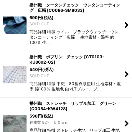
播州織 タータンチェック ウレタンコーティン
グ 広幅
[
C0086-SM8033
]
690
円
(税込)
SOLD OUT
商品詳細 特徴 ツイル ブラックウォッチ ウレ
タンコーティング 広幅 生地素材・混率 綿
100％ 生…
播州織 ポプリン チェック
[
CT0103-
KU8692-02
]
540
円
(税込)
SOLD OUT
商品詳細 特徴 平織 80番双糸使用 生地素材・混
率 綿100％ 生地色 白×LTブルー、ブ…
播州織 ストレッチ リップル加工 グリーン
[
C0054-KW4128
]
590
円
(税込)
在庫数 82× ５０ｃｍ
商品詳細 特徴 ストレッチ生地 リップ加工 生地