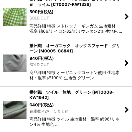
ｍ ライム
[
CT0007-KW1336
]
590
円
(税込)
SOLD OUT
商品詳細 特徴 ストレッチ ギンガム 生地素材・
混率 綿66/ナイロン32/ポリウレタン2％ 生地色 …
播州織 オーガニック オックスフォード グリ
ーン
[
M0005-C8841
]
840
円
(税込)
SOLD OUT
商品詳細 特徴 オーガニックコットン使用 生地素
材・混率 綿100％ 生地色 グリーン …
播州織 ツイル 無地 グリーン
[
MT0008-
KW1942
]
640
円
(税込)
在庫数 42× ５０ｃｍ
商品詳細 特徴 ツイル 生地素材・混率 綿96/リネ
ン4％ 生地色 …