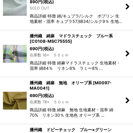
890
円
(税込)
SOLD OUT
商品詳細 特徴 綿/キュプラ/シルク ポプリン 生
地素材・混率 キュプラ57/綿34/シルク9％ 生地…
播州織 綿麻 マドラスチェック ブルー系
[
C0108-MSC75555
]
690
円
(税込)
在庫数 16× ５０ｃｍ
商品詳細 特徴 綿麻マドラスチェック 生地素材・
混率 綿84％ リネン8% ラミー8% …
播州織 綿麻 無地 オリーブ系
[
M0097-
MA0041
]
690
円
(税込)
在庫数 78× ５０ｃｍ
商品詳細 特徴 綿麻 無地 生地素材・混率 綿
70% リネン30％ 生地色 オリーブ系 …
播州織 ドビーチェック ブルー×グリーン