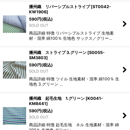
播州織 リバーシブルストライプ
[
ST0042-
KW1906
]
590
円
(税込)
SOLD OUT
商品詳細 特徴 リバーシブルストライプ 生地素
材・混率 綿100％ 生地色 サックス／グリー…
播州織 ストライプ 3.グリーン
[
S0055-
SM3803
]
590
円
(税込)
SOLD OUT
商品詳細 特徴 ツイル 生地素材・混率 綿100％ 生
地色 3.グリーン …
播州織 起毛生地 1.グリーン
[
K0041-
KM8441
]
590
円
(税込)
SOLD OUT
商品詳細 特徴 起毛生地 ネル 生地素材・混率 綿
100％ 生地色 グリーン …