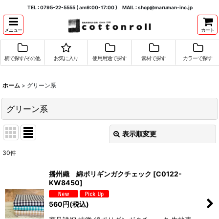
TEL : 0795-22-5555 ( am9:00-17:00 ) MAIL : shop@maruman-inc.jp
メニュー
カート
柄で探す/その他
お気に入り
使用用途で探す
素材で探す
カラーで探す
ホーム
>
グリーン系
グリーン系
表示順変更
閉じる
30
件
表示数
:
播州織 綿ポリギンガクチェック
[
C0122-
KW8450
]
並び順
:
560
円
(税込)
絞り込む