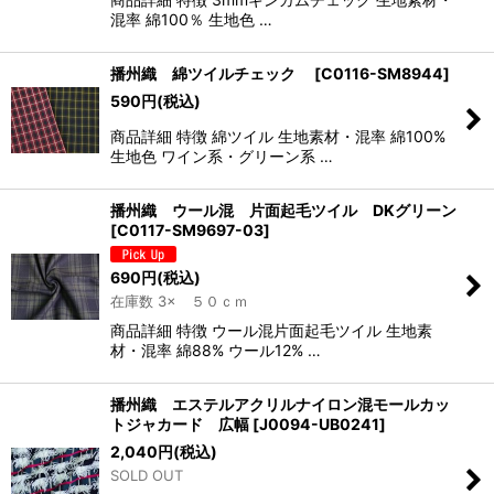
混率 綿100％ 生地色 …
播州織 綿ツイルチェック
[
C0116-SM8944
]
590
円
(税込)
商品詳細 特徴 綿ツイル 生地素材・混率 綿100%
生地色 ワイン系・グリーン系 …
播州織 ウール混 片面起毛ツイル DKグリーン
[
C0117-SM9697-03
]
690
円
(税込)
在庫数 3× ５０ｃｍ
商品詳細 特徴 ウール混片面起毛ツイル 生地素
材・混率 綿88% ウール12% …
播州織 エステルアクリルナイロン混モールカッ
トジャカード 広幅
[
J0094-UB0241
]
2,040
円
(税込)
SOLD OUT