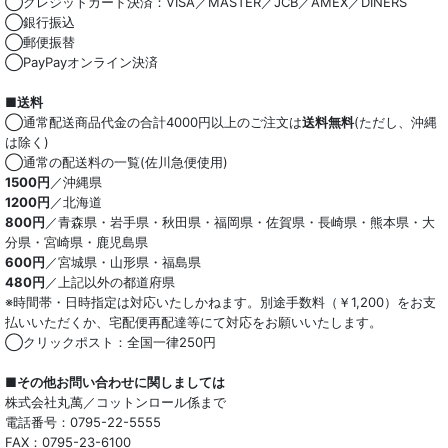
◯クレジットカード決済：VISA／MASTER／JCB／AMEX／DINERS
◯銀行振込
◯郵便振替
◯PayPayオンライン決済
■送料
◯通常配送商品代金の合計4000円以上のご注文は
送料無料
(ただし、沖縄
は除く)
◯通常の配送料の一覧(佐川急便使用)
1500円
／沖縄県
1200円
／北海道
800円
／青森県・岩手県・秋田県・福岡県・佐賀県・長崎県・熊本県・大
分県・宮崎県・鹿児島県
600円
／宮城県・山形県・福島県
480円
／上記以外の都道府県
※時間帯・日時指定は対応いたしかねます。別途手数料（￥1,200）をお支
払いいただくか、宅配便再配達等にて対応をお願いいたします。
◯クリックポスト：全国一律250円
■その他お問い合わせに関しましては
株式会社丸萬／コットンロール係まで
電話番号：0795-22-5555
FAX：0795-23-6100