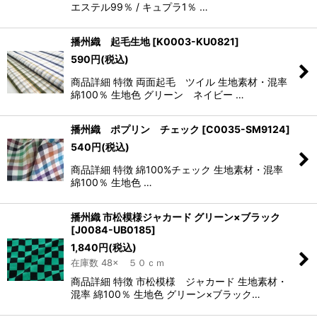
エステル99％ / キュプラ1％ …
播州織 起毛生地
[
K0003-KU0821
]
590
円
(税込)
商品詳細 特徴 両面起毛 ツイル 生地素材・混率
綿100％ 生地色 グリーン ネイビー …
播州織 ポプリン チェック
[
C0035-SM9124
]
540
円
(税込)
商品詳細 特徴 綿100%チェック 生地素材・混率
綿100％ 生地色 …
播州織 市松模様ジャカード グリーン×ブラック
[
J0084-UB0185
]
1,840
円
(税込)
在庫数 48× ５０ｃｍ
商品詳細 特徴 市松模様 ジャカード 生地素材・
混率 綿100％ 生地色 グリーン×ブラック…