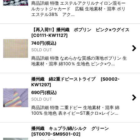
商品詳細 特徴 エステルアクリルナイロン混モー
ルカットジャカード 広幅 生地素材・混率 ポリ
エステル38% アク…
【再入荷!!】播州織 ポプリン ピンク×ウグイス
[
C0111-KW1127
]
740
円
(税込)
SOLD OUT
商品詳細 特徴 なめらかな質感の薄地ポプリン 生
地素材・混率 綿100％ 生地色 ピンク×ウ…
播州織 綿2重ドビーストライプ
[
S0002-
KW1297
]
690
円
(税込)
SOLD OUT
商品詳細 特徴 二重ドビー 生地素材・混率 綿
100% 生地色 表ネイビーST裏クロ×レイン…
播州織 キュプラ/綿/シルク グリーン
[
ST0070-SM9501-02
]