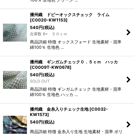
播州織 ドビーオックスチェック ライム
[
C0020-KW1153
]
540
円
(税込)
在庫数 8× ５０ｃｍ
商品詳細 特徴 オックスフォード 生地素材・混率
綿100％ 生地色 …
播州織 ギンガムチェック０．５ｃｍ ハッカ
[
C0009T-KW0678
]
540
円
(税込)
SOLD OUT
商品詳細 特徴 ギンガムチェック 生地素材・混率
綿100％ 生地色 ハッカ …
播州織 金糸入りチェック生地
[
C0032-
KW1573
]
540
円
(税込)
商品詳細 特徴 金糸入り生地 生地素材・混率 ポリ