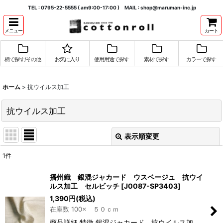
TEL : 0795-22-5555 ( am9:00-17:00 ) MAIL : shop@maruman-inc.jp
メニュー
カート
柄で探す/その他
お気に入り
使用用途で探す
素材で探す
カラーで探す
ホーム
>
抗ウイルス加工
抗ウイルス加工
表示順変更
閉じる
1
件
表示数
:
播州織 銀混ジャカード ウスベージュ 抗ウイ
ルス加工 セルビッチ
[
J0087-SP3403
]
並び順
:
1,390
円
(税込)
在庫数 100× ５０ｃｍ
絞り込む
商品詳細 特徴 銀混ジャカード 抗ウイルス加