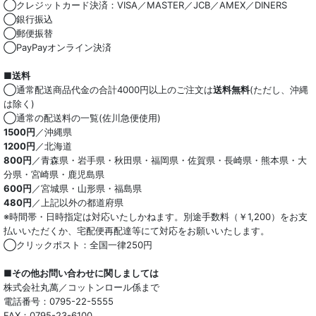
◯クレジットカード決済：VISA／MASTER／JCB／AMEX／DINERS
◯銀行振込
◯郵便振替
◯PayPayオンライン決済
■送料
◯通常配送商品代金の合計4000円以上のご注文は
送料無料
(ただし、沖縄
は除く)
◯通常の配送料の一覧(佐川急便使用)
1500円
／沖縄県
1200円
／北海道
800円
／青森県・岩手県・秋田県・福岡県・佐賀県・長崎県・熊本県・大
分県・宮崎県・鹿児島県
600円
／宮城県・山形県・福島県
480円
／上記以外の都道府県
※時間帯・日時指定は対応いたしかねます。別途手数料（￥1,200）をお支
払いいただくか、宅配便再配達等にて対応をお願いいたします。
◯クリックポスト：全国一律250円
■その他お問い合わせに関しましては
株式会社丸萬／コットンロール係まで
電話番号：0795-22-5555
FAX：0795-23-6100