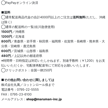
◯PayPayオンライン決済
■送料
◯通常配送商品代金の合計4000円以上のご注文は
送料無料
(ただし、沖縄
は除く)
◯通常の配送料の一覧(佐川急便使用)
1500円
／沖縄県
1200円
／北海道
800円
／青森県・岩手県・秋田県・福岡県・佐賀県・長崎県・熊本県・大
分県・宮崎県・鹿児島県
600円
／宮城県・山形県・福島県
480円
／上記以外の都道府県
※時間帯・日時指定は対応いたしかねます。別途手数料（￥1,200）をお支
払いいただくか、宅配便再配達等にて対応をお願いいたします。
◯クリックポスト：全国一律250円
■その他お問い合わせに関しましては
株式会社丸萬／コットンロール係まで
電話番号：0795-22-5555
FAX：0795-23-6100
メールアドレス：
shop@maruman-inc.jp