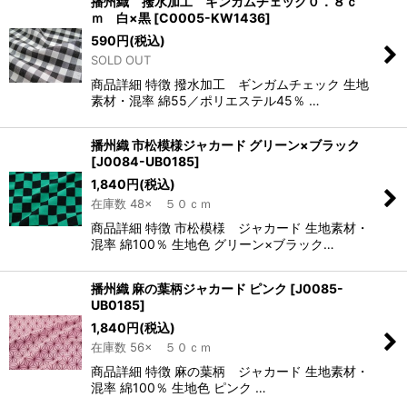
播州織 撥水加工 ギンガムチェック０．８ｃ
ｍ 白×黒
[
C0005-KW1436
]
590
円
(税込)
SOLD OUT
商品詳細 特徴 撥水加工 ギンガムチェック 生地
素材・混率 綿55／ポリエステル45％ …
播州織 市松模様ジャカード グリーン×ブラック
[
J0084-UB0185
]
1,840
円
(税込)
在庫数 48× ５０ｃｍ
商品詳細 特徴 市松模様 ジャカード 生地素材・
混率 綿100％ 生地色 グリーン×ブラック…
播州織 麻の葉柄ジャカード ピンク
[
J0085-
UB0185
]
1,840
円
(税込)
在庫数 56× ５０ｃｍ
商品詳細 特徴 麻の葉柄 ジャカード 生地素材・
混率 綿100％ 生地色 ピンク …