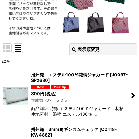
表示順変更
閉じる
22
件
表示数
:
播州織 エステル100％花柄ジャカード
[
J0097-
SP2680
]
並び順
:
800
円
(税込)
在庫数 70× ５０ｃｍ
絞り込む
商品詳細 特徴 エステル100％ジャカード 花柄
生地素材・混率 エステル100％ …
播州織 3mm角ギンガムチェック
[
C0118-
KW4862
]