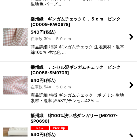
生地色 パープ…
播州織 ギンガムチェック０．５ｃｍ ピンク
[
C0009-KW0678
]
540
円
(税込)
在庫数 30× ５０ｃｍ
商品詳細 特徴 ギンガムチェック 生地素材・混率
綿100％ 生地色 …
播州織 テンセル混ギンガムチェック ピンク
[
C0056-SM9709
]
640
円
(税込)
在庫数 54× ５０ｃｍ
商品詳細 特徴 ギンガムチェック ポプリン 生地
素材・混率 綿58%/テンセル42％ …
播州織 綿100%洗い感ダンガリー
[
M0107-
SP0690
]
540
円
(税込)