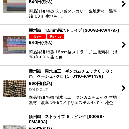
540
円
(税込)
商品詳細 特徴 洗い感ダンガリー 生地素材・混率
綿100％ 生地色 …
播州織 1.5mm幅ストライプ
[
S0092-KW4797
]
540
円
(税込)
商品詳細 特徴 1.5mm幅ストライプ 生地素材・混
率 綿100％ 生地色 …
播州織 撥水加工 ギンガムチェック０．８ｃ
ｍ ベージュ×クロ
[
CT0110-KW1436
]
590
円
(税込)
SOLD OUT
商品詳細 特徴 撥水加工 ギンガムチェック 生地
素材・混率 綿55%／ポリエステル45％ 生地色 …
播州織 ストライプ ６．ピンク
[
S0058-
SM3803
]
590
円
(税込)