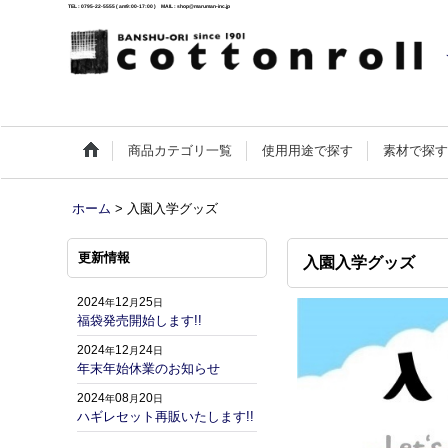
TEL : 0795-22-5555 ( am9:00-17:00 ) MAIL : shop@maruman-inc.jp
商品カテゴリ一覧
使用用途で探す
素材で探
ホーム
>
入園入学グッズ
更新情報
入園入学グッズ
2024
12
25
年
月
日
福袋発売開始します!!
2024
12
24
年
月
日
年末年始休業のお知らせ
2024
08
20
年
月
日
ハギレセット再販いたします!!