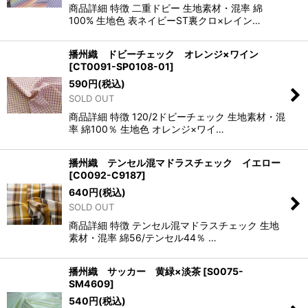
商品詳細 特徴 二重ドビー 生地素材・混率 綿
100% 生地色 表ネイビーST裏クロ×レイン…
播州織 ドビーチェック オレンジ×ワイン
[
CT0091-SP0108-01
]
590
円
(税込)
SOLD OUT
商品詳細 特徴 120/2ドビーチェック 生地素材・混
率 綿100％ 生地色 オレンジ×ワイ…
播州織 テンセル混マドラスチェック イエロー
[
C0092-C9187
]
640
円
(税込)
SOLD OUT
商品詳細 特徴 テンセル混マドラスチェック 生地
素材・混率 綿56/テンセル44％ …
播州織 サッカー 黄緑×淡茶
[
S0075-
SM4609
]
540
円
(税込)