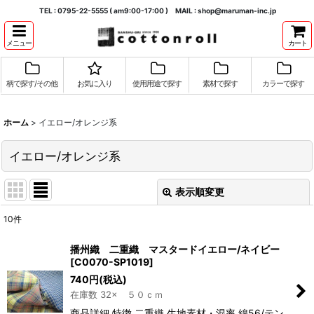
TEL : 0795-22-5555 ( am9:00-17:00 ) MAIL : shop@maruman-inc.jp
メニュー
カート
柄で探す/その他
お気に入り
使用用途で探す
素材で探す
カラーで探す
ホーム
>
イエロー/オレンジ系
イエロー/オレンジ系
表示順変更
閉じる
10
件
表示数
:
播州織 二重織 マスタードイエロー/ネイビー
[
C0070-SP1019
]
並び順
:
740
円
(税込)
在庫数 32× ５０ｃｍ
絞り込む
商品詳細 特徴 二重織 生地素材・混率 綿56/テン