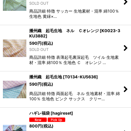
SOLD OUT
商品詳細 特徴 サッカー 生地素材・混率 綿100％
生地色 黄緑×…
播州織 起毛生地 ネル Ｃオレンジ
[
K0023-3
KU3882
]
590
円
(税込)
SOLD OUT
商品詳細 特徴 表薄起毛裏深起毛 ツイル 生地素
材・混率 綿100％ 生地色 Ｃ オレンジ …
播州織 起毛生地
[
T0134-KU5636
]
590
円
(税込)
商品詳細 特徴 両面起毛 ネル 生地素材・混率 綿
100％ 生地色 ピンク サックス クリー…
ハギレ福袋
[
hagireset
]
800
円
(税込)