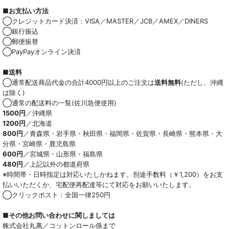
■お支払い方法
◯クレジットカード決済：VISA／MASTER／JCB／AMEX／DINERS
◯銀行振込
◯郵便振替
◯PayPayオンライン決済
■送料
◯通常配送商品代金の合計4000円以上のご注文は
送料無料
(ただし、沖縄
は除く)
◯通常の配送料の一覧(佐川急便使用)
1500円
／沖縄県
1200円
／北海道
800円
／青森県・岩手県・秋田県・福岡県・佐賀県・長崎県・熊本県・大
分県・宮崎県・鹿児島県
600円
／宮城県・山形県・福島県
480円
／上記以外の都道府県
※時間帯・日時指定は対応いたしかねます。別途手数料（￥1,200）をお支
払いいただくか、宅配便再配達等にて対応をお願いいたします。
◯クリックポスト：全国一律250円
■その他お問い合わせに関しましては
株式会社丸萬／コットンロール係まで