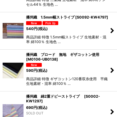
セル44％ 生地色 …
播州織 1.5mm幅ストライプ
[
S0092-KW4797
]
540
円
(税込)
商品詳細 特徴 1.5mm幅ストライプ 生地素材・混
率 綿100％ 生地色 …
播州織 ブロード 無地 ギザコットン使用
[
M0106-UB0138
]
590
円
(税込)
商品詳細 特徴 ギザコットン120番双糸使用 平織
生地素材・混率 綿100％ …
播州織 綿2重ドビーストライプ
[
S0002-
KW1297
]
690
円
(税込)
SOLD OUT