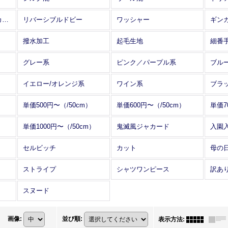
アレンジワインダー カットジャカード
リバーシブルドビー
ワッシャー
ギン
撥水加工
起毛生地
細番
グレー系
ピンク／パープル系
ブル
イエロー/オレンジ系
ワイン系
ブラ
単価500円〜（/50cm）
単価600円〜（/50cm）
単価7
単価1000円〜（/50cm）
鬼滅風ジャカード
入園
セルビッチ
カット
母の
ストライプ
シャツワンピース
訳あ
スヌード
画像
:
並び順
:
表示方法
: