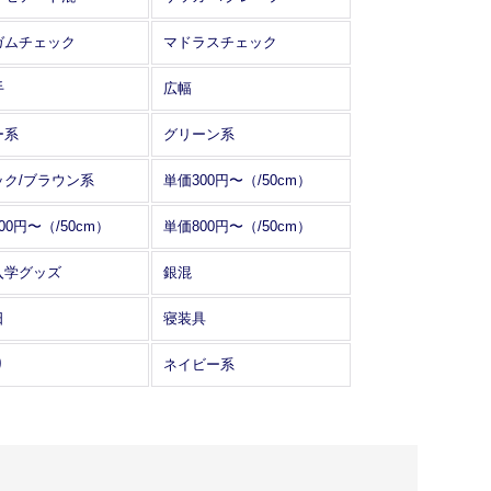
ガムチェック
マドラスチェック
手
広幅
ー系
グリーン系
ック/ブラウン系
単価300円〜（/50cm）
00円〜（/50cm）
単価800円〜（/50cm）
入学グッズ
銀混
日
寝装具
り
ネイビー系