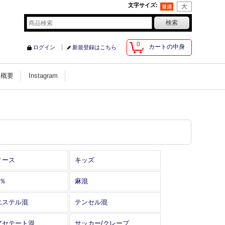
文字サイズ
:
0
カートの中身
ログイン
新規登録はこちら
社概要
Instagram
ィース
キッズ
0％
麻混
エステル混
テンセル混
アセテート混
サッカー/クレープ