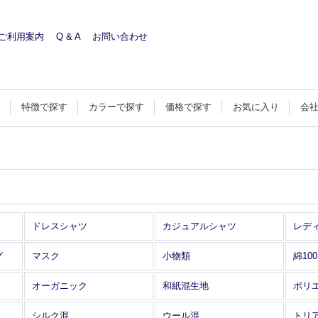
ご利用案内
Q & A
お問い合わせ
す
特徴で探す
カラーで探す
価格で探す
お気に入り
会
ドレスシャツ
カジュアルシャツ
レデ
グ
マスク
小物類
綿10
オーガニック
和紙混生地
ポリ
シルク混
ウール混
トリ