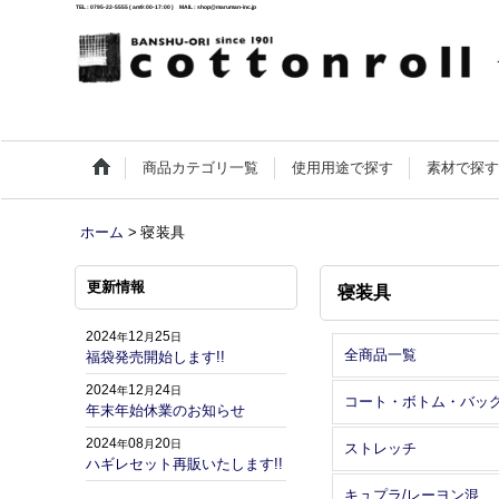
TEL : 0795-22-5555 ( am9:00-17:00 ) MAIL : shop@maruman-inc.jp
商品カテゴリ一覧
使用用途で探す
素材で探
ホーム
>
寝装具
更新情報
寝装具
2024
12
25
年
月
日
全商品一覧
福袋発売開始します!!
2024
12
24
年
月
日
コート・ボトム・バッ
年末年始休業のお知らせ
2024
08
20
年
月
日
ストレッチ
ハギレセット再販いたします!!
キュプラ/レーヨン混