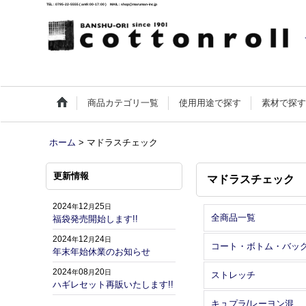
TEL : 0795-22-5555 ( am9:00-17:00 ) MAIL : shop@maruman-inc.jp
商品カテゴリ一覧
使用用途で探す
素材で探
ホーム
>
マドラスチェック
更新情報
マドラスチェック
2024
12
25
年
月
日
全商品一覧
福袋発売開始します!!
2024
12
24
年
月
日
コート・ボトム・バッ
年末年始休業のお知らせ
2024
08
20
年
月
日
ストレッチ
ハギレセット再販いたします!!
キュプラ/レーヨン混