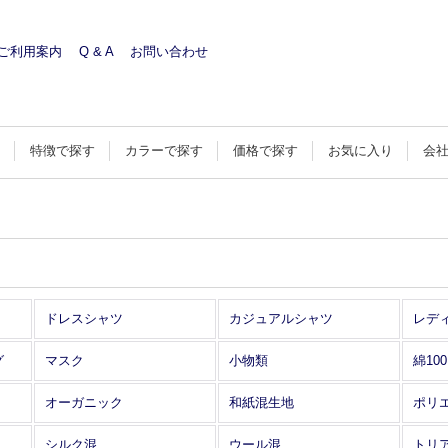
ご利用案内
Q & A
お問い合わせ
す
特徴で探す
カラーで探す
価格で探す
お気に入り
会
ドレスシャツ
カジュアルシャツ
レデ
グ
マスク
小物類
綿10
オーガニック
和紙混生地
ポリ
シルク混
ウール混
トリ