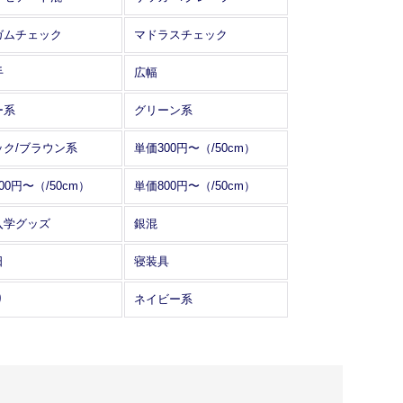
ガムチェック
マドラスチェック
手
広幅
ー系
グリーン系
ック/ブラウン系
単価300円〜（/50cm）
00円〜（/50cm）
単価800円〜（/50cm）
入学グッズ
銀混
日
寝装具
り
ネイビー系