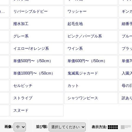
アレンジワインダー カットジャカード
リバーシブルドビー
ワッシャー
ギン
撥水加工
起毛生地
細番
グレー系
ピンク／パープル系
ブル
イエロー/オレンジ系
ワイン系
ブラ
単価500円〜（/50cm）
単価600円〜（/50cm）
単価7
単価1000円〜（/50cm）
鬼滅風ジャカード
入園
セルビッチ
カット
母の
ストライプ
シャツワンピース
訳あ
スヌード
画像
:
並び順
:
表示方法
: