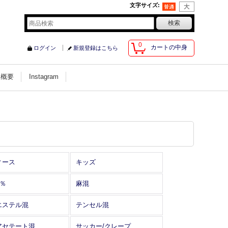
文字サイズ
:
0
カートの中身
ログイン
新規登録はこちら
社概要
Instagram
ィース
キッズ
0％
麻混
エステル混
テンセル混
アセテート混
サッカー/クレープ