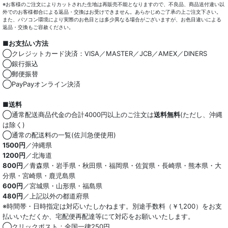
※お客様のご注文によりカットされた生地は再販売不能となりますので、不良品、商品送付違い以
外でのお客様都合による返品・交換はお受けできません。あらかじめご了承の上ご注文下さい。
また、パソコン環境により実際のお色目とは多少異なる場合がございますが、お色目違いによる
返品・交換もご容赦ください。
■お支払い方法
◯クレジットカード決済：VISA／MASTER／JCB／AMEX／DINERS
◯銀行振込
◯郵便振替
◯PayPayオンライン決済
■送料
◯通常配送商品代金の合計4000円以上のご注文は
送料無料
(ただし、沖縄
は除く)
◯通常の配送料の一覧(佐川急便使用)
1500円
／沖縄県
1200円
／北海道
800円
／青森県・岩手県・秋田県・福岡県・佐賀県・長崎県・熊本県・大
分県・宮崎県・鹿児島県
600円
／宮城県・山形県・福島県
480円
／上記以外の都道府県
※時間帯・日時指定は対応いたしかねます。別途手数料（￥1,200）をお支
払いいただくか、宅配便再配達等にて対応をお願いいたします。
◯クリックポスト：全国一律250円