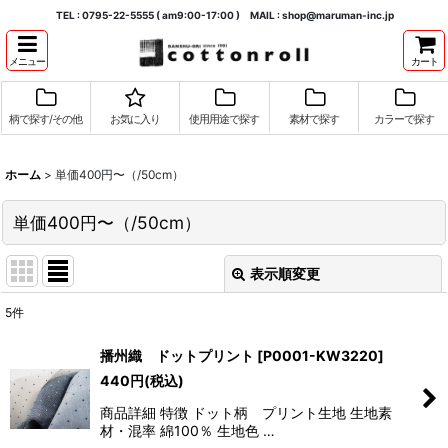
TEL : 0795-22-5555 ( am9:00-17:00 ) MAIL : shop@maruman-inc.jp
メニュー
カート
柄で探す/その他
お気に入り
使用用途で探す
素材で探す
カラーで探す
ホーム
>
単価400円〜（/50cm）
単価400円〜（/50cm）
表示順変更
閉じる
5
件
表示数
:
播州織 ドットプリント
[
P0001-KW3220
]
440
円
(税込)
並び順
:
商品詳細 特徴 ドット柄 プリント生地 生地素
材・混率 綿100％ 生地色 …
絞り込む