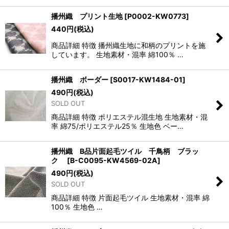
播州織 プリント生地
[
P0002-KW0773
]
440
円
(税込)
商品詳細 特徴 播州織生地に和柄のプリントを施
しています。 生地素材・混率 綿100％ …
播州織 ボーダー
[
S0017-KW1484-01
]
490
円
(税込)
SOLD OUT
商品詳細 特徴 ポリエステル混生地 生地素材・混
率 綿75/ポリエステル25％ 生地色 ベー…
播州織 B品片面起毛ツイル 千鳥柄 ブラッ
ク
[
B-C0095-KW4569-02A
]
490
円
(税込)
SOLD OUT
商品詳細 特徴 片面起毛ツイル 生地素材・混率 綿
100％ 生地色 …