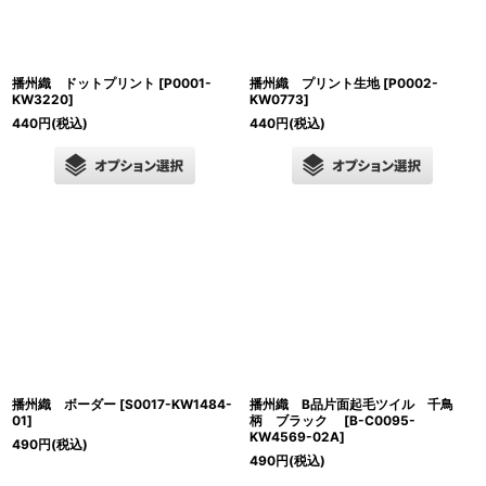
播州織 ドットプリント
[
P0001-
播州織 プリント生地
[
P0002-
KW3220
]
KW0773
]
440
円
(税込)
440
円
(税込)
播州織 ボーダー
[
S0017-KW1484-
播州織 B品片面起毛ツイル 千鳥
01
]
柄 ブラック
[
B-C0095-
KW4569-02A
]
490
円
(税込)
490
円
(税込)