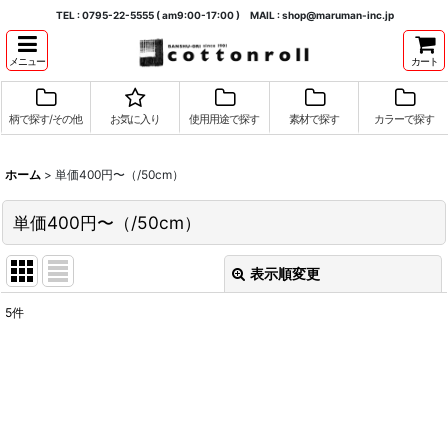
TEL : 0795-22-5555 ( am9:00-17:00 ) MAIL : shop@maruman-inc.jp
メニュー
カート
柄で探す/その他
お気に入り
使用用途で探す
素材で探す
カラーで探す
ホーム
>
単価400円〜（/50cm）
単価400円〜（/50cm）
表示順変更
閉じる
5
件
表示数
:
並び順
:
絞り込む