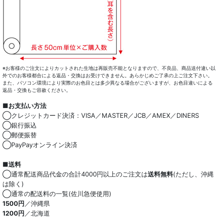
※お客様のご注文によりカットされた生地は再販売不能となりますので、不良品、商品送付違い以
外でのお客様都合による返品・交換はお受けできません。あらかじめご了承の上ご注文下さい。
また、パソコン環境により実際のお色目とは多少異なる場合がございますが、お色目違いによる
返品・交換もご容赦ください。
■お支払い方法
◯クレジットカード決済：VISA／MASTER／JCB／AMEX／DINERS
◯銀行振込
◯郵便振替
◯PayPayオンライン決済
■送料
◯通常配送商品代金の合計4000円以上のご注文は
送料無料
(ただし、沖縄
は除く)
◯通常の配送料の一覧(佐川急便使用)
1500円
／沖縄県
1200円
／北海道