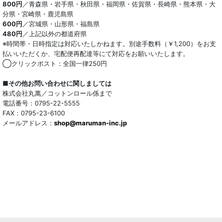
800円
／青森県・岩手県・秋田県・福岡県・佐賀県・長崎県・熊本県・大
分県・宮崎県・鹿児島県
600円
／宮城県・山形県・福島県
480円
／上記以外の都道府県
※時間帯・日時指定は対応いたしかねます。別途手数料（￥1,200）をお支
払いいただくか、宅配便再配達等にて対応をお願いいたします。
◯クリックポスト：全国一律250円
■その他お問い合わせに関しましては
株式会社丸萬／コットンロール係まで
電話番号：0795-22-5555
FAX：0795-23-6100
メールアドレス：
shop@maruman-inc.jp