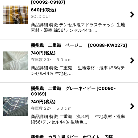
[
C0092-C9187
]
640
円
(税込)
SOLD OUT
商品詳細 特徴 テンセル混マドラスチェック 生地
素材・混率 綿56/テンセル44％ …
播州織 二重織 ベージュ
[
C0088-KW2273
]
740
円
(税込)
在庫数 30× ５０ｃｍ
商品詳細 特徴 二重織 生地素材・混率 綿56/テ
ンセル44％ 生地色 …
播州織 二重織 グレーネイビー
[
C0090-
C9169
]
740
円
(税込)
在庫数 22× ５０ｃｍ
商品詳細 特徴 二重織 流れ柄 生地素材・混率
綿56/テンセル44％ 生地色…
播州織 カラミ風ドビー ホワイト 広幅