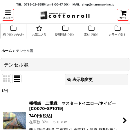
TEL : 0795-22-5555 ( am9:00-17:00 ) MAIL : shop@maruman-inc.jp
メニュー
カート
柄で探す/その他
お気に入り
使用用途で探す
素材で探す
カラーで探す
ホーム
>
テンセル混
テンセル混
表示順変更
閉じる
12
件
表示数
:
播州織 二重織 マスタードイエロー/ネイビー
[
C0070-SP1019
]
並び順
:
740
円
(税込)
在庫数 32× ５０ｃｍ
絞り込む
商品詳細 特徴 二重織 生地素材・混率 綿56/テン