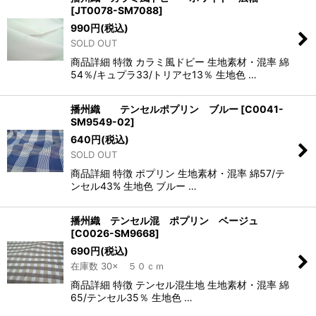
[
JT0078-SM7088
]
990
円
(税込)
SOLD OUT
商品詳細 特徴 カラミ風ドビー 生地素材・混率 綿
54％/キュプラ33/トリアセ13％ 生地色 …
播州織 テンセルポプリン ブルー
[
C0041-
SM9549-02
]
640
円
(税込)
SOLD OUT
商品詳細 特徴 ポプリン 生地素材・混率 綿57/テ
ンセル43% 生地色 ブルー …
播州織 テンセル混 ポプリン ベージュ
[
C0026-SM9668
]
690
円
(税込)
在庫数 30× ５０ｃｍ
商品詳細 特徴 テンセル混生地 生地素材・混率 綿
65/テンセル35％ 生地色 …