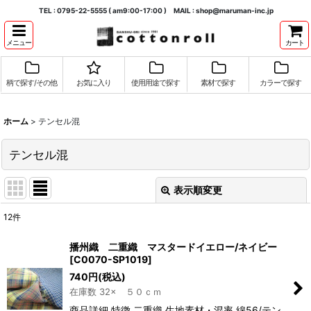
TEL : 0795-22-5555 ( am9:00-17:00 ) MAIL : shop@maruman-inc.jp
メニュー
カート
柄で探す/その他
お気に入り
使用用途で探す
素材で探す
カラーで探す
ホーム
>
テンセル混
テンセル混
表示順変更
閉じる
12
件
表示数
:
播州織 二重織 マスタードイエロー/ネイビー
[
C0070-SP1019
]
並び順
:
740
円
(税込)
在庫数 32× ５０ｃｍ
絞り込む
商品詳細 特徴 二重織 生地素材・混率 綿56/テン