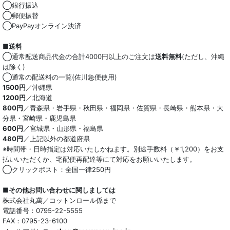
◯銀行振込
◯郵便振替
◯PayPayオンライン決済
■送料
◯通常配送商品代金の合計4000円以上のご注文は
送料無料
(ただし、沖縄
は除く)
◯通常の配送料の一覧(佐川急便使用)
1500円
／沖縄県
1200円
／北海道
800円
／青森県・岩手県・秋田県・福岡県・佐賀県・長崎県・熊本県・大
分県・宮崎県・鹿児島県
600円
／宮城県・山形県・福島県
480円
／上記以外の都道府県
※時間帯・日時指定は対応いたしかねます。別途手数料（￥1,200）をお支
払いいただくか、宅配便再配達等にて対応をお願いいたします。
◯クリックポスト：全国一律250円
■その他お問い合わせに関しましては
株式会社丸萬／コットンロール係まで
電話番号：0795-22-5555
FAX：0795-23-6100