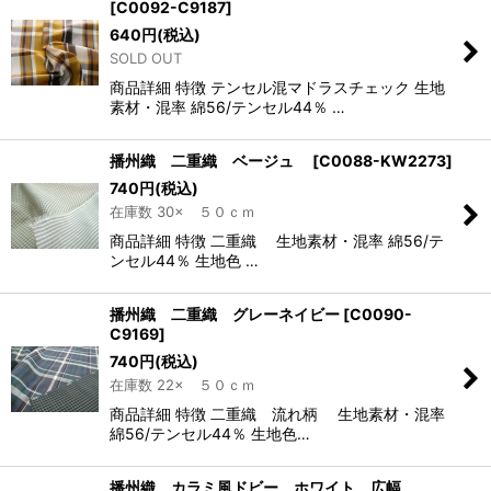
[
C0092-C9187
]
640
円
(税込)
SOLD OUT
商品詳細 特徴 テンセル混マドラスチェック 生地
素材・混率 綿56/テンセル44％ …
播州織 二重織 ベージュ
[
C0088-KW2273
]
740
円
(税込)
在庫数 30× ５０ｃｍ
商品詳細 特徴 二重織 生地素材・混率 綿56/テ
ンセル44％ 生地色 …
播州織 二重織 グレーネイビー
[
C0090-
C9169
]
740
円
(税込)
在庫数 22× ５０ｃｍ
商品詳細 特徴 二重織 流れ柄 生地素材・混率
綿56/テンセル44％ 生地色…
播州織 カラミ風ドビー ホワイト 広幅