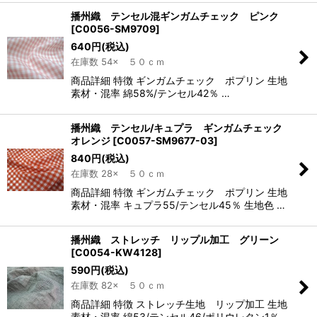
播州織 テンセル混ギンガムチェック ピンク
[
C0056-SM9709
]
640
円
(税込)
在庫数 54× ５０ｃｍ
商品詳細 特徴 ギンガムチェック ポプリン 生地
素材・混率 綿58%/テンセル42％ …
播州織 テンセル/キュプラ ギンガムチェック
オレンジ
[
C0057-SM9677-03
]
840
円
(税込)
在庫数 28× ５０ｃｍ
商品詳細 特徴 ギンガムチェック ポプリン 生地
素材・混率 キュプラ55/テンセル45％ 生地色 …
播州織 ストレッチ リップル加工 グリーン
[
C0054-KW4128
]
590
円
(税込)
在庫数 82× ５０ｃｍ
商品詳細 特徴 ストレッチ生地 リップ加工 生地
素材・混率 綿53/テンセル46/ポリウレタン1％