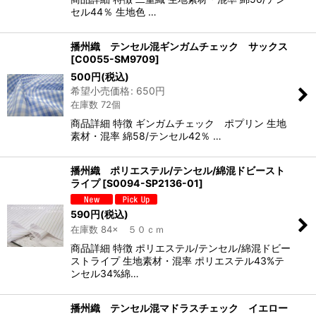
セル44％ 生地色 …
播州織 テンセル混ギンガムチェック サックス
[
C0055-SM9709
]
500
円
(税込)
希望小売価格
:
650
円
在庫数 72個
商品詳細 特徴 ギンガムチェック ポプリン 生地
素材・混率 綿58/テンセル42％ …
播州織 ポリエステル/テンセル/綿混ドビースト
ライプ
[
S0094-SP2136-01
]
590
円
(税込)
在庫数 84× ５０ｃｍ
商品詳細 特徴 ポリエステル/テンセル/綿混ドビー
ストライプ 生地素材・混率 ポリエステル43%テ
ンセル34%綿…
播州織 テンセル混マドラスチェック イエロー