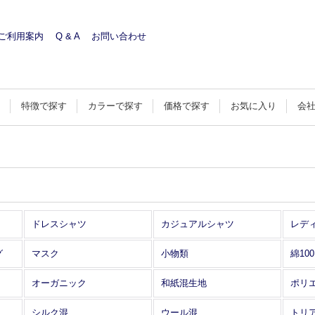
ご利用案内
Q & A
お問い合わせ
す
特徴で探す
カラーで探す
価格で探す
お気に入り
会
ドレスシャツ
カジュアルシャツ
レデ
グ
マスク
小物類
綿10
オーガニック
和紙混生地
ポリ
シルク混
ウール混
トリ