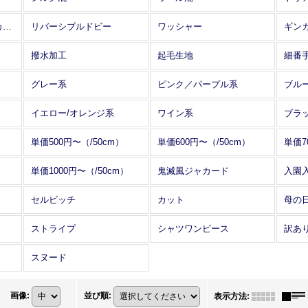
アレンジワインダー カットジャカード
リバーシブルドビー
ワッシャー
ギン
撥水加工
起毛生地
細番
グレー系
ピンク／パープル系
ブル
イエロー/オレンジ系
ワイン系
ブラ
単価500円〜（/50cm）
単価600円〜（/50cm）
単価7
単価1000円〜（/50cm）
鬼滅風ジャカード
入園
セルビッチ
カット
母の
ストライプ
シャツワンピース
訳あ
スヌード
画像
:
並び順
:
表示方法
: