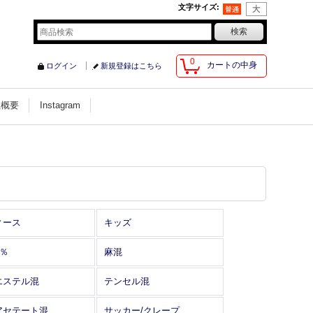
文字サイズ
:
0
カートの中身
ログイン
新規登録はこちら
社概要
Instagram
ィース
キッズ
0％
麻混
エステル混
テンセル混
アセテート混
サッカー/クレープ