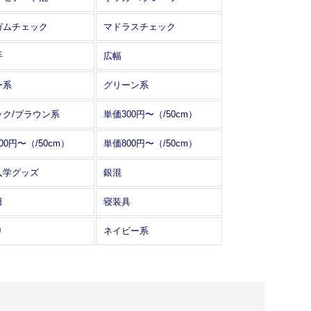
ガムチェック
マドラスチェック
手
広幅
ー系
グリーン系
ック/ブラウン系
単価300円〜（/50cm）
00円〜（/50cm）
単価800円〜（/50cm）
入学グッズ
銀混
日
寝装具
り
ネイビー系