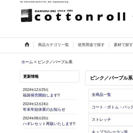
TEL : 0795-22-5555 ( am9:00-17:00 ) MAIL : shop@maruman-inc.jp
商品カテゴリ一覧
使用用途で探す
素材で探
ホーム
>
ピンク／パープル系
更新情報
ピンク／パープル系
2024
12
25
年
月
日
全商品一覧
福袋発売開始します!!
2024
12
24
年
月
日
コート・ボトム・バッ
年末年始休業のお知らせ
2024
08
20
年
月
日
ストレッチ
ハギレセット再販いたします!!
キュプラ/レーヨン混